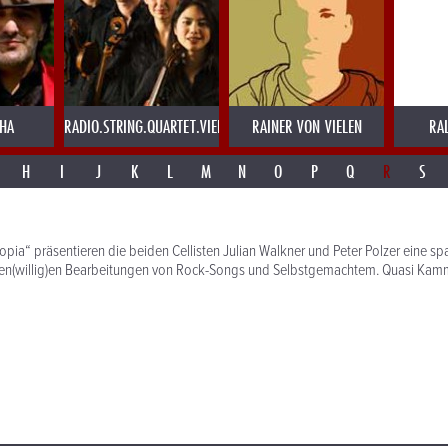
AHA
RADIO.STRING.QUARTET.VIENNA
RAINER VON VIELEN
RA
H
I
J
K
L
M
N
O
P
Q
R
S
topia“ präsentieren die beiden Cellisten Julian Walkner und Peter Polzer eine 
en(willig)en Bearbeitungen von Rock-Songs und Selbstgemachtem. Quasi Kamm