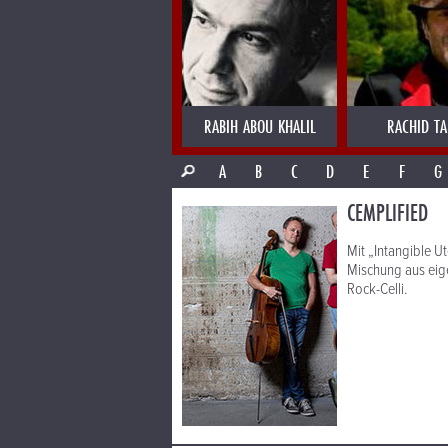
RABIH ABOU KHALIL
RACHID T
A
B
C
D
E
F
G
CEMPLIFIED
Mit „Intangible U
Mischung aus eig
Rock-Celli.