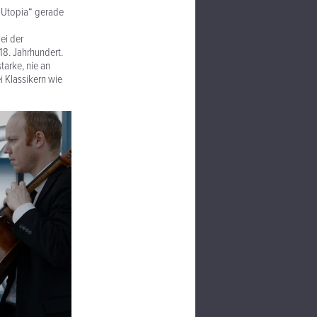
le Utopia“ gerade
ei der
18. Jahrhundert.
tarke, nie an
 Klassikern wie