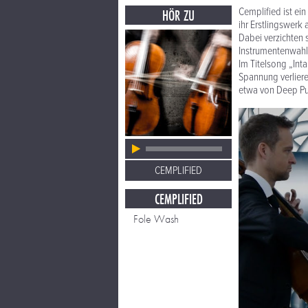
Cemplified ist ein
HÖR ZU
ihr Erstlingswer
Dabei verzichten 
Instrumentenwahl 
Im Titelsong „Inta
Spannung verliere
etwa von Deep Pu
CEMPLIFIED
CEMPLIFIED
Fole Wash