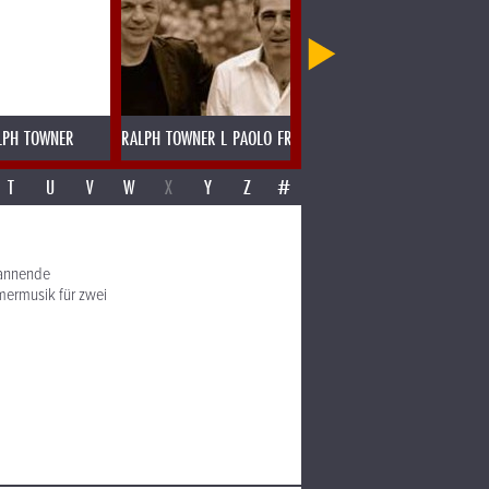
LPH TOWNER
RALPH TOWNER L PAOLO FRESU
RAMESH SHOTAM MADRAS SPE
T
U
V
W
X
Y
Z
#
spannende
ermusik für zwei