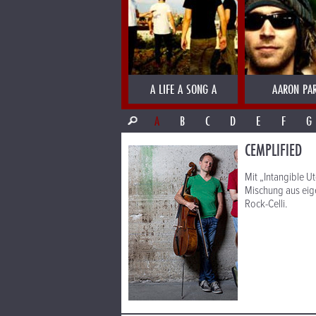
A LIFE A SONG A
AARON PA
A
B
C
D
E
F
G
CEMPLIFIED
Mit „Intangible U
Mischung aus eig
Rock-Celli.