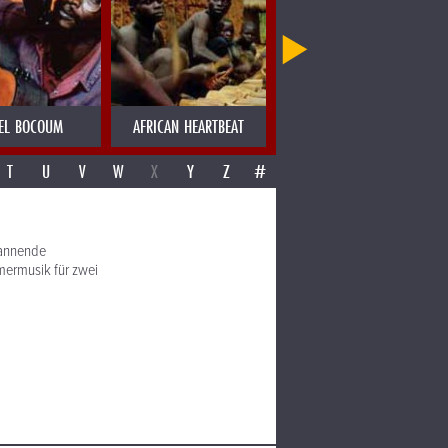
EL BOCOUM
AFRICAN HEARTBEAT
AJAS SOULGROUP
T
U
V
W
X
Y
Z
#
spannende
ermusik für zwei