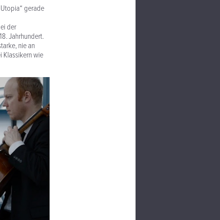
le Utopia“ gerade
ei der
18. Jahrhundert.
tarke, nie an
 Klassikern wie