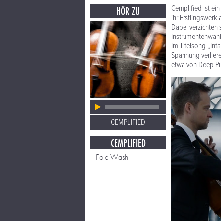
Cemplified ist ein
HÖR ZU
ihr Erstlingswer
Dabei verzichten 
Instrumentenwahl 
Im Titelsong „Inta
Spannung verliere
etwa von Deep Pu
CEMPLIFIED
CEMPLIFIED
Fole Wash