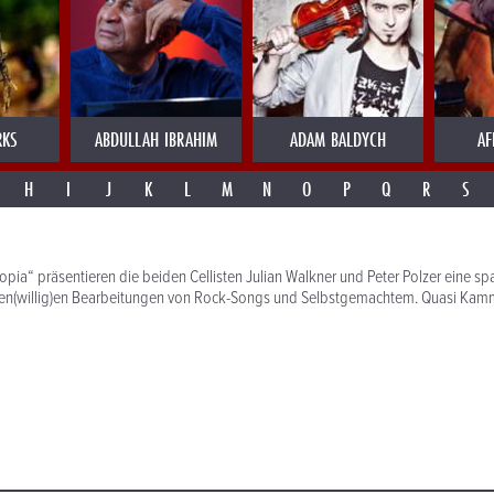
RKS
ABDULLAH IBRAHIM
ADAM BALDYCH
AF
H
I
J
K
L
M
N
O
P
Q
R
S
topia“ präsentieren die beiden Cellisten Julian Walkner und Peter Polzer eine 
en(willig)en Bearbeitungen von Rock-Songs und Selbstgemachtem. Quasi Kamm