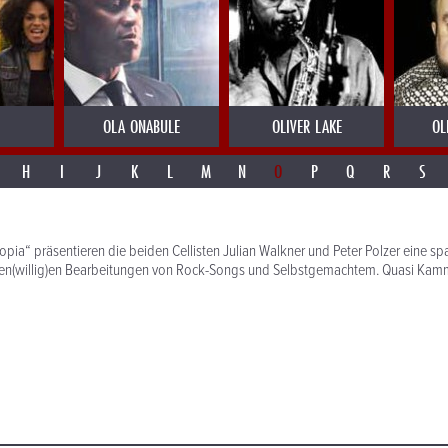
OLA ONABULE
OLIVER LAKE
OL
H
I
J
K
L
M
N
O
P
Q
R
S
topia“ präsentieren die beiden Cellisten Julian Walkner und Peter Polzer eine 
en(willig)en Bearbeitungen von Rock-Songs und Selbstgemachtem. Quasi Kamm