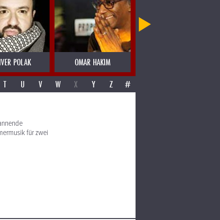
IVER POLAK
OMAR HAKIM
OMAR SOSA
T
U
V
W
X
Y
Z
#
spannende
ermusik für zwei