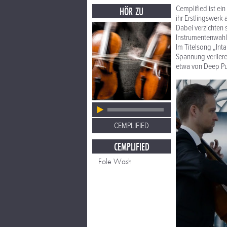
Cemplified ist ein
HÖR ZU
ihr Erstlingswer
Dabei verzichten 
Instrumentenwahl 
Im Titelsong „Inta
Spannung verliere
etwa von Deep Pu
CEMPLIFIED
CEMPLIFIED
Fole Wash