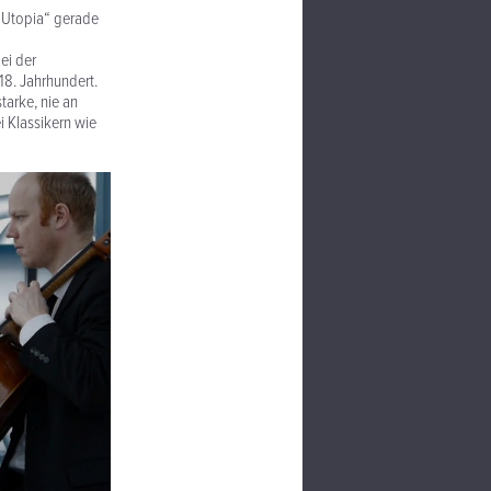
le Utopia“ gerade
ei der
18. Jahrhundert.
tarke, nie an
 Klassikern wie