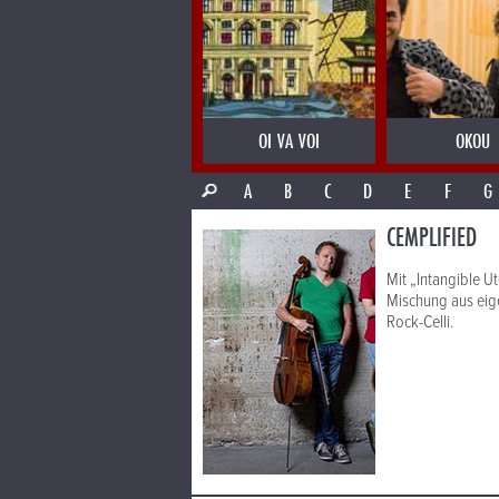
OI VA VOI
OKOU
A
B
C
D
E
F
G
CEMPLIFIED
Mit „Intangible U
Mischung aus eig
Rock-Celli.