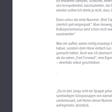
Ich erwartete Samples, Scratches, einen
von trompetenden Jazzstudenten, die A
werden sollten.Ich ahnte ja nicht, dass
Denn schon die erste Nummer „Red Clay
ziemlich geil eingespielt.“ Aber deswe
Kulturpessimismus wird schon noch was
auseinander.“
Was mir auffiel, waren richtig knackig
haben, sondern dem Hörer einfach nur 
gemacht hätten. Auch war ich überrasc
als da wären „Fast Forward“, eine Eige
– ebenfalls selbst geschrieben.
.
„Da ist den Jungs echt ein Spagat gelu
spielwütigen Solopassagen von damals.“ 
uninteressant, seit Hören dieser Numme
aufregendes Jazzstück.