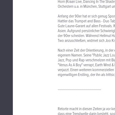
Horn (Kraan Live, Dancing In The Shade
Orchestern u.a. in München, Stuttgart u
Anfang der 90er hat er sich genug Spo
Hattler das Trumpet and Bass - Duo Tab 
Gute Laune-Garant auf allen Festivals. 
Asien. Aufgrund persönlicher Schwierigk
der 90er scheiden. Während Hellmut Hat
Two anzuschließen, widmet sich Joo Kr
Nach einer Zeit der Orientierung, in der
eigenem Namen. Seine "Public Jazz Loun
Jazz, Pop und Rap verschmelzen mit Big
"Venus As A Boy" verrapt, Earth Wind & 
verjazzt. Einen weiteren kommerziellen 
eigenwilligen Erstling, der ihn als trit
------------------------------------------
Retorte macht in diesen Zeiten ja vor ke
dass eine Trendwelle darin besteht, s