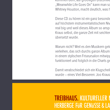
kommen dem, auf groovigen Disconiveau
„Meanwhile Life Goes On“ kann man so
Whitney Houston, macht deutlich, was hi
Diese CD zu hören ist ein ganz besonde
auf höchstem instrumentalistischem Niv
real big und weil dieses Album so anspr
Kraus selbst, die ganze Zeit mit seicht
übersetzt wurde.
Warum nicht? Weil es den Musikern gelu
verleihen, das sich durchs ganze Album 
in einem stylischen Friseursalon mitwip
funktioniert und folglich in die Charts g
Damit verabschiedet sich ein Klugscheiß
wurde – eines Viel-Besseren: Joo Kraus