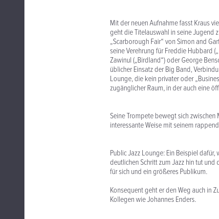
Mit der neuen Aufnahme fasst Kraus vi
geht die Titelauswahl in seine Jugend z
„Scarborough Fair“ von Simon and Garfu
seine Verehrung für Freddie Hubbard („
Zawinul („Birdland“) oder George Bens
üblicher Einsatz der Big Band, Verbi
Lounge, die kein privater oder „Business
zugänglicher Raum, in der auch eine öff
Seine Trompete bewegt sich zwischen M
interessante Weise mit seinem rappen
Public Jazz Lounge: Ein Beispiel dafür,
deutlichen Schritt zum Jazz hin tut und d
für sich und ein größeres Publikum.
Konsequent geht er den Weg auch in Zu
Kollegen wie Johannes Enders.