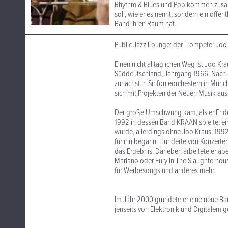
Rhythm & Blues und Pop kommen zusamm
soll, wie er es nennt, sondern ein öffent
Band ihren Raum hat.
Public Jazz Lounge: der Trompeter Joo
Einen nicht alltäglichen Weg ist Joo K
Süddeutschland, Jahrgang 1966. Nach e
zunächst in Sinfonieorchestern in Münch
sich mit Projekten der Neuen Musik aus
Der große Umschwung kam, als er Ende 
1992 in dessen Band KRAAN spielte, ein
wurde, allerdings ohne Joo Kraus. 1992
für ihn begann. Hunderte von Konzerte
das Ergebnis. Daneben arbeitete er abe
Mariano oder Fury In The Slaughterhous
für Werbesongs und anderes mehr.
Im Jahr 2000 gründete er eine neue Ba
jenseits von Elektronik und Digitalem g