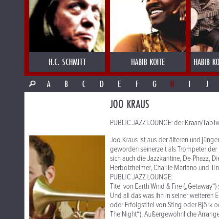
H.C. SCHMITT
HABIB KOITE
HABIB KO
A
B
C
D
E
F
G
H
I
J
JOO KRAUS
PUBLIC JAZZ LOUNGE: der Kraan/TabTw
Joo Kraus ist aus der älteren und jün
geworden seinerzeit als Trompeter der
sich auch die Jazzkantine, De-Phazz, D
Herbolzheimer, Charlie Mariano und Tina
PUBLIC JAZZ LOUNGE:
Titel von Earth Wind & Fire („Getaway“
Und all das was ihn in seiner weiteren 
oder Erfolgstitel von Sting oder Björk
The Night“). Außergewöhnliche Arrangem