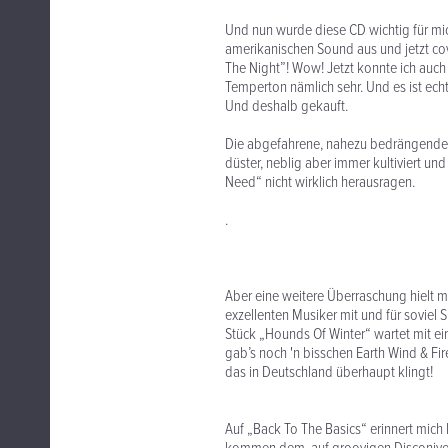
Und nun wurde diese CD wichtig für mic
amerikanischen Sound aus und jetzt co
The Night”! Wow! Jetzt konnte ich auch 
Temperton nämlich sehr. Und es ist echt
Und deshalb gekauft.
Die abgefahrene, nahezu bedrängende 
düster, neblig aber immer kultiviert u
Need“ nicht wirklich herausragen.
.
Aber eine weitere Überraschung hielt ma
exzellenten Musiker mit und für soviel 
Stück „Hounds Of Winter“ wartet mit ei
gab’s noch 'n bisschen Earth Wind & Fi
das in Deutschland überhaupt klingt!
Auf „Back To The Basics“ erinnert mic