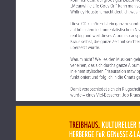
kommen dem, auf groovigen Disconiveau
„Meanwhile Life Goes On“ kann man so
Whitney Houston, macht deutlich, was hi
Diese CD zu hören ist ein ganz besonde
auf höchstem instrumentalistischem Niv
real big und weil dieses Album so anspr
Kraus selbst, die ganze Zeit mit seicht
übersetzt wurde.
Warum nicht? Weil es den Musikern gelu
verleihen, das sich durchs ganze Album 
in einem stylischen Friseursalon mitwip
funktioniert und folglich in die Charts g
Damit verabschiedet sich ein Klugscheiß
wurde – eines Viel-Besseren: Joo Kraus