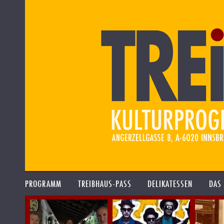
PROGRAMM
TREIBHAUS-PASS
DELIKATESSEN
DAS