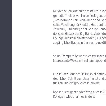
Mit der neuen Aufnahme fasst Kraus vi
geht die Titelauswahl in seine Jugend z
„Scarborough Fair“ von Simon and Garfu
seine Verehrung für Freddie Hubbard („
Zawinul („Birdland“) oder George Bens
üblicher Einsatz der Big Band, Verbi
Lounge, die kein privater oder „Business
zugänglicher Raum, in der auch eine öff
Seine Trompete bewegt sich zwischen M
interessante Weise mit seinem rappen
Public Jazz Lounge: Ein Beispiel dafür,
deutlichen Schritt zum Jazz hin tut und d
für sich und ein größeres Publikum.
Konsequent geht er den Weg auch in Zu
Kollegen wie Johannes Enders.