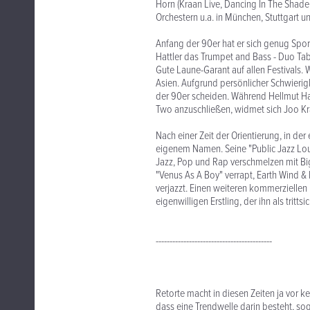
Horn (Kraan Live, Dancing In The Shade
Orchestern u.a. in München, Stuttgart u
Anfang der 90er hat er sich genug Spo
Hattler das Trumpet and Bass - Duo Tab 
Gute Laune-Garant auf allen Festivals. 
Asien. Aufgrund persönlicher Schwierigk
der 90er scheiden. Während Hellmut Hat
Two anzuschließen, widmet sich Joo Kr
Nach einer Zeit der Orientierung, in der
eigenem Namen. Seine "Public Jazz Loun
Jazz, Pop und Rap verschmelzen mit Big
"Venus As A Boy" verrapt, Earth Wind & 
verjazzt. Einen weiteren kommerziellen 
eigenwilligen Erstling, der ihn als trit
------------------------------------------
Retorte macht in diesen Zeiten ja vor ke
dass eine Trendwelle darin besteht, s