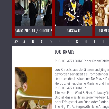
PABLO ZIEGLER / QUIQUE SINESI
PAKAVA IT
PALMER
A
B
C
D
E
F
G
H
I
J
JOO KRAUS
PUBLIC JAZZ LOUNGE: der Kraan/TabTw
Joo Kraus ist aus der älteren und jün
geworden seinerzeit als Trompeter der
sich auch die Jazzkantine, De-Phazz, D
Herbolzheimer, Charlie Mariano und Tina
PUBLIC JAZZ LOUNGE:
Titel von Earth Wind & Fire („Getaway“
Und all das was ihn in seiner weiteren 
oder Erfolgstitel von Sting oder Björk
The Night“). Außergewöhnliche Arrangem