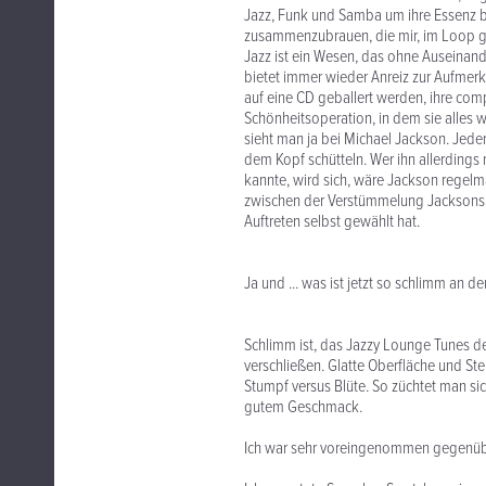
Jazz, Funk und Samba um ihre Essenz 
zusammenzubrauen, die mir, im Loop ge
Jazz ist ein Wesen, das ohne Auseinand
bietet immer wieder Anreiz zur Aufmerk
auf eine CD geballert werden, ihre com
Schönheitsoperation, in dem sie alles
sieht man ja bei Michael Jackson. Jeder
dem Kopf schütteln. Wer ihn allerdings
kannte, wird sich, wäre Jackson regelm
zwischen der Verstümmelung Jacksons un
Auftreten selbst gewählt hat.
Ja und ... was ist jetzt so schlimm an
Schlimm ist, das Jazzy Lounge Tunes de
verschließen. Glatte Oberfläche und Ste
Stumpf versus Blüte. So züchtet man sic
gutem Geschmack.
Ich war sehr voreingenommen gegenübe