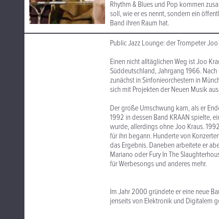
Rhythm & Blues und Pop kommen zusamm
soll, wie er es nennt, sondern ein öffent
Band ihren Raum hat.
Public Jazz Lounge: der Trompeter Joo
Einen nicht alltäglichen Weg ist Joo K
Süddeutschland, Jahrgang 1966. Nach e
zunächst in Sinfonieorchestern in Münch
sich mit Projekten der Neuen Musik aus
Der große Umschwung kam, als er Ende 
1992 in dessen Band KRAAN spielte, ein
wurde, allerdings ohne Joo Kraus. 1992
für ihn begann. Hunderte von Konzerte
das Ergebnis. Daneben arbeitete er abe
Mariano oder Fury In The Slaughterhous
für Werbesongs und anderes mehr.
Im Jahr 2000 gründete er eine neue Ba
jenseits von Elektronik und Digitalem g