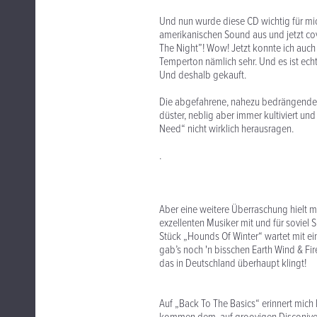
Und nun wurde diese CD wichtig für mic
amerikanischen Sound aus und jetzt co
The Night”! Wow! Jetzt konnte ich auch 
Temperton nämlich sehr. Und es ist echt
Und deshalb gekauft.
Die abgefahrene, nahezu bedrängende 
düster, neblig aber immer kultiviert u
Need“ nicht wirklich herausragen.
.
Aber eine weitere Überraschung hielt ma
exzellenten Musiker mit und für soviel 
Stück „Hounds Of Winter“ wartet mit ei
gab’s noch 'n bisschen Earth Wind & Fi
das in Deutschland überhaupt klingt!
Auf „Back To The Basics“ erinnert mic