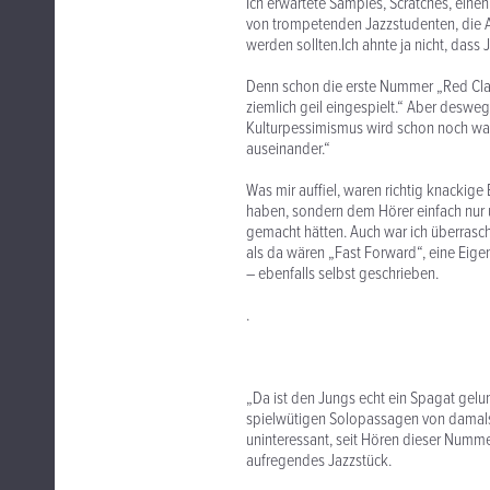
Ich erwartete Samples, Scratches, einen
von trompetenden Jazzstudenten, die A
werden sollten.Ich ahnte ja nicht, dass
Denn schon die erste Nummer „Red Clay
ziemlich geil eingespielt.“ Aber deswe
Kulturpessimismus wird schon noch was
auseinander.“
Was mir auffiel, waren richtig knackig
haben, sondern dem Hörer einfach nur 
gemacht hätten. Auch war ich überrasc
als da wären „Fast Forward“, eine Eige
– ebenfalls selbst geschrieben.
.
„Da ist den Jungs echt ein Spagat gelu
spielwütigen Solopassagen von damals.“ 
uninteressant, seit Hören dieser Numme
aufregendes Jazzstück.