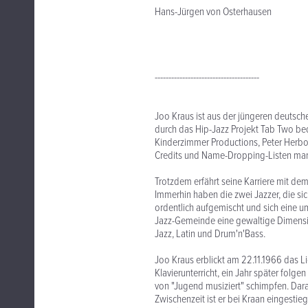
Hans-Jürgen von Osterhausen
--------------------------------------
Joo Kraus ist aus der jüngeren deuts
durch das Hip-Jazz Projekt Tab Two bed
Kinderzimmer Productions, Peter Herbol
Credits und Name-Dropping-Listen mang
Trotzdem erfährt seine Karriere mit de
Immerhin haben die zwei Jazzer, die si
ordentlich aufgemischt und sich eine 
Jazz-Gemeinde eine gewaltige Dimension
Jazz, Latin und Drum'n'Bass.
Joo Kraus erblickt am 22.11.1966 das Li
Klavierunterricht, ein Jahr später folg
von "Jugend musiziert" schimpfen. Dara
Zwischenzeit ist er bei Kraan eingestieg