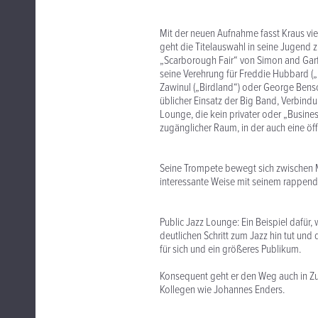
Mit der neuen Aufnahme fasst Kraus vi
geht die Titelauswahl in seine Jugend z
„Scarborough Fair“ von Simon and Garfu
seine Verehrung für Freddie Hubbard („
Zawinul („Birdland“) oder George Bens
üblicher Einsatz der Big Band, Verbi
Lounge, die kein privater oder „Business
zugänglicher Raum, in der auch eine öff
Seine Trompete bewegt sich zwischen M
interessante Weise mit seinem rappen
Public Jazz Lounge: Ein Beispiel dafür,
deutlichen Schritt zum Jazz hin tut und d
für sich und ein größeres Publikum.
Konsequent geht er den Weg auch in Zu
Kollegen wie Johannes Enders.