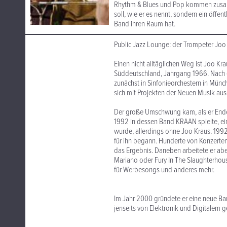
Rhythm & Blues und Pop kommen zusamm
soll, wie er es nennt, sondern ein öffent
Band ihren Raum hat.
Public Jazz Lounge: der Trompeter Joo
Einen nicht alltäglichen Weg ist Joo K
Süddeutschland, Jahrgang 1966. Nach e
zunächst in Sinfonieorchestern in Münch
sich mit Projekten der Neuen Musik aus
Der große Umschwung kam, als er Ende 
1992 in dessen Band KRAAN spielte, ein
wurde, allerdings ohne Joo Kraus. 1992
für ihn begann. Hunderte von Konzerte
das Ergebnis. Daneben arbeitete er abe
Mariano oder Fury In The Slaughterhous
für Werbesongs und anderes mehr.
Im Jahr 2000 gründete er eine neue Ba
jenseits von Elektronik und Digitalem g