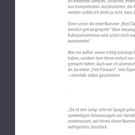
Ich erwartete Samples, Scratches, einen
von trompetenden Jazzstudenten, die A
werden sollten.Ich ahnte ja nicht, dass
Denn schon die erste Nummer „Red Clay
ziemlich geil eingespielt.“ Aber deswe
Kulturpessimismus wird schon noch was
auseinander.“
Was mir auffiel, waren richtig knackig
haben, sondern dem Hörer einfach nur 
gemacht hätten. Auch war ich überrasc
als da wären „Fast Forward“, eine Eige
– ebenfalls selbst geschrieben.
.
„Da ist den Jungs echt ein Spagat gelu
spielwütigen Solopassagen von damals.“ 
uninteressant, seit Hören dieser Numme
aufregendes Jazzstück.