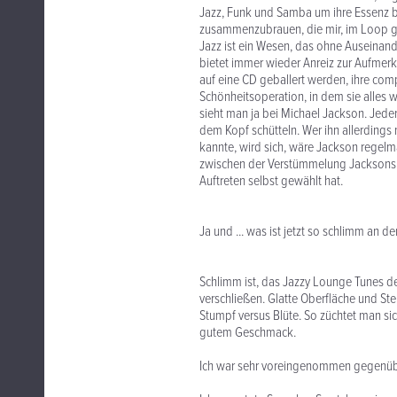
Jazz, Funk und Samba um ihre Essenz 
zusammenzubrauen, die mir, im Loop ge
Jazz ist ein Wesen, das ohne Auseinand
bietet immer wieder Anreiz zur Aufmerk
auf eine CD geballert werden, ihre com
Schönheitsoperation, in dem sie alles
sieht man ja bei Michael Jackson. Jeder
dem Kopf schütteln. Wer ihn allerdings
kannte, wird sich, wäre Jackson regelm
zwischen der Verstümmelung Jacksons un
Auftreten selbst gewählt hat.
Ja und ... was ist jetzt so schlimm an
Schlimm ist, das Jazzy Lounge Tunes de
verschließen. Glatte Oberfläche und Ste
Stumpf versus Blüte. So züchtet man sic
gutem Geschmack.
Ich war sehr voreingenommen gegenübe