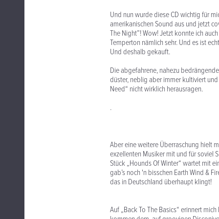
Und nun wurde diese CD wichtig für mic
amerikanischen Sound aus und jetzt co
The Night”! Wow! Jetzt konnte ich auch 
Temperton nämlich sehr. Und es ist echt
Und deshalb gekauft.
Die abgefahrene, nahezu bedrängende 
düster, neblig aber immer kultiviert u
Need“ nicht wirklich herausragen.
.
Aber eine weitere Überraschung hielt ma
exzellenten Musiker mit und für soviel 
Stück „Hounds Of Winter“ wartet mit ei
gab’s noch 'n bisschen Earth Wind & Fi
das in Deutschland überhaupt klingt!
Auf „Back To The Basics“ erinnert mic