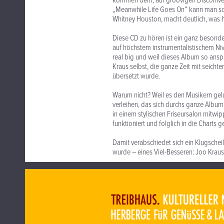
kommen dem, auf groovigen Disconiveau
„Meanwhile Life Goes On“ kann man so
Whitney Houston, macht deutlich, was hi
Diese CD zu hören ist ein ganz besonde
auf höchstem instrumentalistischem Niv
real big und weil dieses Album so anspr
Kraus selbst, die ganze Zeit mit seicht
übersetzt wurde.
Warum nicht? Weil es den Musikern gelu
verleihen, das sich durchs ganze Album 
in einem stylischen Friseursalon mitwip
funktioniert und folglich in die Charts g
Damit verabschiedet sich ein Klugscheiß
wurde – eines Viel-Besseren: Joo Kraus