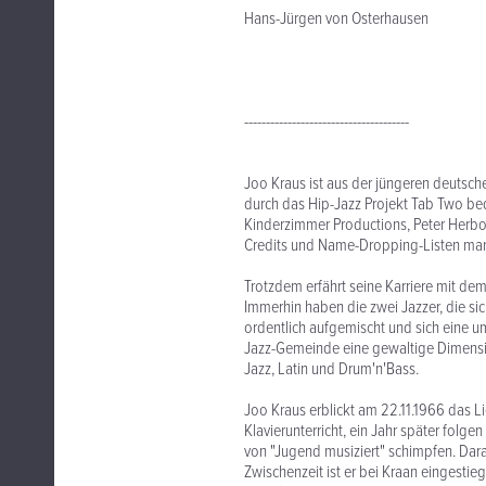
Hans-Jürgen von Osterhausen
--------------------------------------
Joo Kraus ist aus der jüngeren deuts
durch das Hip-Jazz Projekt Tab Two bed
Kinderzimmer Productions, Peter Herbol
Credits und Name-Dropping-Listen mang
Trotzdem erfährt seine Karriere mit de
Immerhin haben die zwei Jazzer, die si
ordentlich aufgemischt und sich eine 
Jazz-Gemeinde eine gewaltige Dimension
Jazz, Latin und Drum'n'Bass.
Joo Kraus erblickt am 22.11.1966 das Li
Klavierunterricht, ein Jahr später folg
von "Jugend musiziert" schimpfen. Dara
Zwischenzeit ist er bei Kraan eingestieg