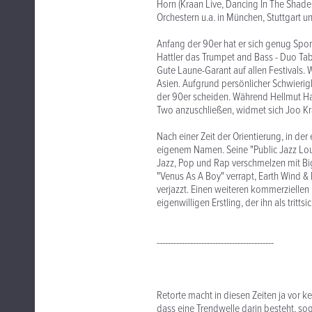
Horn (Kraan Live, Dancing In The Shade
Orchestern u.a. in München, Stuttgart u
Anfang der 90er hat er sich genug Spo
Hattler das Trumpet and Bass - Duo Tab 
Gute Laune-Garant auf allen Festivals. 
Asien. Aufgrund persönlicher Schwierigk
der 90er scheiden. Während Hellmut Hat
Two anzuschließen, widmet sich Joo Kr
Nach einer Zeit der Orientierung, in der
eigenem Namen. Seine "Public Jazz Loun
Jazz, Pop und Rap verschmelzen mit Big
"Venus As A Boy" verrapt, Earth Wind & 
verjazzt. Einen weiteren kommerziellen 
eigenwilligen Erstling, der ihn als trit
------------------------------------------
Retorte macht in diesen Zeiten ja vor ke
dass eine Trendwelle darin besteht, s