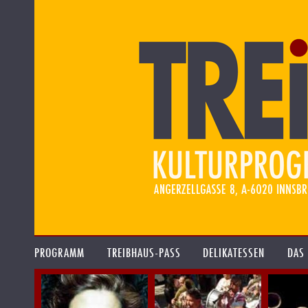
PROGRAMM
TREIBHAUS-PASS
DELIKATESSEN
DAS