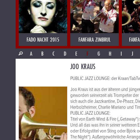
FADO NACHT 2015
FANFARA ZIMBRUL
FANFA
A
B
C
D
E
F
G
H
I
J
JOO KRAUS
PUBLIC JAZZ LOUNGE: der Kraan/TabTw
Joo Kraus ist aus der älteren und jün
geworden seinerzeit als Trompeter der
sich auch die Jazzkantine, De-Phazz, D
Herbolzheimer, Charlie Mariano und Tina
PUBLIC JAZZ LOUNGE:
Titel von Earth Wind & Fire („Getaway“
Und all das was ihn in seiner weiteren 
oder Erfolgstitel von Sting oder Björk
The Night“). Außergewöhnliche Arrangem