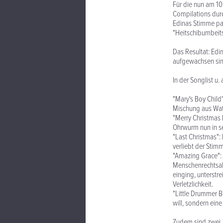
Für die nun am 1
Compilations durc
Edinas Stimme pas
"Heitschibumbeit
Das Resultat: Ed
aufgewachsen sin
In der Songlist u. a
"Mary's Boy Child
Mischung aus Wat
"Merry Christmas 
Ohrwurm nun in s
"Last Christmas":
verliebt der Stimm
"Amazing Grace": D
Menschenrechtsakt
einging, unterstr
Verletzlichkeit.
"Little Drummer B
will, sondern ein
Zudem sind zwei,