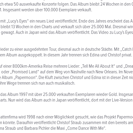
ch etwa 50 ausverkaufte Konzerte folgen. Das Album bleibt 24 Wochen in den C
 1. Insgesamt werden über 100.000 Exemplare verkauft.
 mit „Lucy’s Eyes“ ein neues Lied veröffentlicht. Ende des Jahres erscheint das
Es bleibt 13 Wochen in den Charts und verkauft sich über 25.000 Mal. Diesmal wi
gewagt. Auch in Japan wird das Album veröffentlicht. Das Video zu Lucy’s Eye
der zu einer ausgedehnten Tour, diesmal auch in deutsche Städte. Mit „Catch
em Album ausgekoppelt. In diesem Jahr trennen sich Edina und Christof privat.
f einer 8000km-Amerika Reise mehrere Lieder: „Tell Me All About It“ und „Dr
k oder „Promised Land“ auf dem Weg von Nashville nach New Orleans. Im Nove
Album „Papermoon“. Die Kluft zwischen Christof und Edina ist in dieser Zeit ni
hre Wege trennen sich nun auch musikalisch.
 das Album 1997 mit über 25.000 verkauften Exemplaren wieder Gold. Insgesamt
rts. Nun wird das Album auch in Japan veröffentlicht, dort mit der Live-Version
lattenfirma wird 1998 nach einer Möglichkeit gesucht, wie das Projekt Paperm
n könnte. Daraufhin veröffentlicht Christof Straub zusammen mit den bereits a
ina Straub und Barbara Pichler die Maxi „Come Dance With Me“.