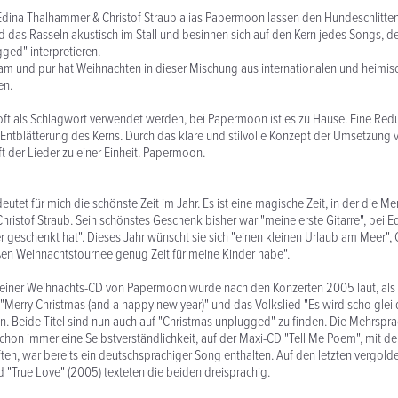
Edina Thalhammer & Christof Straub alias Papermoon lassen den Hundeschlitten
 das Rasseln akustisch im Stall und besinnen sich auf den Kern jedes Songs, de
ged" interpretieren.
am und pur hat Weihnachten in dieser Mischung aus internationalen und heimisc
en.
t als Schlagwort verwendet werden, bei Papermoon ist es zu Hause. Eine Redu
 Entblätterung des Kerns. Durch das klare und stilvolle Konzept der Umsetzung v
t der Lieder zu einer Einheit. Papermoon.
utet für mich die schönste Zeit im Jahr. Es ist eine magische Zeit, in der die M
Christof Straub. Sein schönstes Geschenk bisher war "meine erste Gitarre", bei Ed
 geschenkt hat". Dieses Jahr wünscht sie sich "einen kleinen Urlaub am Meer", C
ßen Weihnachtstournee genug Zeit für meine Kinder habe".
einer Weihnachts-CD von Papermoon wurde nach den Konzerten 2005 laut, als 
"Merry Christmas (and a happy new year)" und das Volkslied "Es wird scho glei
. Beide Titel sind nun auch auf "Christmas unplugged" zu finden. Die Mehrspra
on immer eine Selbstverständlichkeit, auf der Maxi-CD "Tell Me Poem", mit de
ten, war bereits ein deutschsprachiger Song enthalten. Auf den letzten vergol
d "True Love" (2005) texteten die beiden dreisprachig.