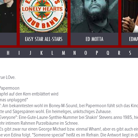
EASY STAR ALL-STARS
ED MOTTA
EDMA
H
I
J
K
L
M
N
O
P
Q
R
S
rue LOve.
 Papermoon
pfel auf den Kern entblättert wird
tmas unplugged"
": Am bekanntesten wohl im Boney-M-Sound, bei Papermoon fühlt sich das Kind 
te und Sägespänen wohl. Ein heimeliges, unkitschiges Zuhause.
Everyone": Eine-Gute-Laune-Synthie-Nummer bei Shakin' Stevens anno 1985, hie
ehr intimem Rahmen Purzelbäume im Schnee.
 Es gibt zwar nur einen George Michael bzw. einmal Wham!, aber es gibt auch ei
e von Edina folgt. "Someone special" heißt es im Refrain. Die Antwort liegt in di