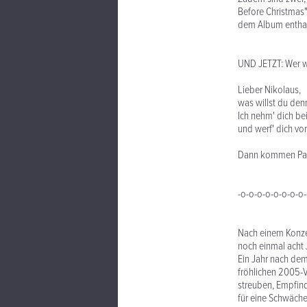
Before Christmas"
dem Album enthal
UND JETZT: Wer wi
Lieber Nikolaus,
was willst du den
Ich nehm' dich be
und werf' dich vor
Dann kommen Pape
-o-o-o-o-o-o-o-o
Nach einem Konze
noch einmal acht 
Ein Jahr nach dem
fröhlichen 2005-V
streuben, Empfind
für eine Schwäche 