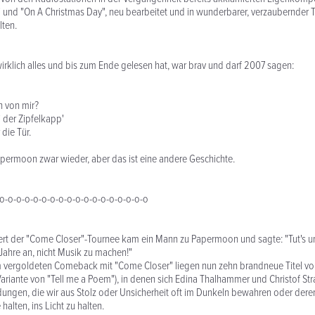
 und "On A Christmas Day", neu bearbeitet und in wunderbarer, verzaubernder 
ten.
rklich alles und bis zum Ende gelesen hat, war brav und darf 2007 sagen:
n von mir?
i der Zipfelkapp'
 die Tür.
rmoon zwar wieder, aber das ist eine andere Geschichte.
-o-o-o-o-o-o-o-o-o-o-o-o-o-o-o-o-o-o
rt der "Come Closer"-Tournee kam ein Mann zu Papermoon und sagte: "Tut's un
Jahre an, nicht Musik zu machen!"
 vergoldeten Comeback mit "Come Closer" liegen nun zehn brandneue Titel vor 
ariante von "Tell me a Poem"), in denen sich Edina Thalhammer und Christof Str
ungen, die wir aus Stolz oder Unsicherheit oft im Dunkeln bewahren oder deren
halten, ins Licht zu halten.