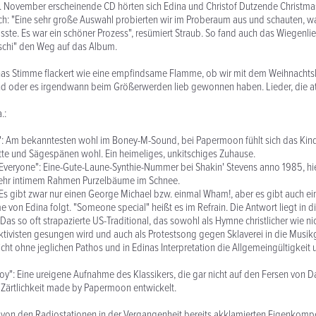
0. November erscheinende CD hörten sich Edina und Christof Dutzende Christ
h: "Eine sehr große Auswahl probierten wir im Proberaum aus und schauten, w
ste. Es war ein schöner Prozess", resümiert Straub. So fand auch das Wiegenli
schi" den Weg auf das Album.
inas Stimme flackert wie eine empfindsame Flamme, ob wir mit dem Weihnachts
d oder es irgendwann beim Größerwerden lieb gewonnen haben. Lieder, die a
.:
": Am bekanntesten wohl im Boney-M-Sound, bei Papermoon fühlt sich das Kind 
te und Sägespänen wohl. Ein heimeliges, unkitschiges Zuhause.
Everyone": Eine-Gute-Laune-Synthie-Nummer bei Shakin' Stevens anno 1985, hie
ehr intimem Rahmen Purzelbäume im Schnee.
 Es gibt zwar nur einen George Michael bzw. einmal Wham!, aber es gibt auch ei
e von Edina folgt. "Someone special" heißt es im Refrain. Die Antwort liegt in di
as so oft strapazierte US-Traditional, das sowohl als Hymne christlicher wie nich
ivisten gesungen wird und auch als Protestsong gegen Sklaverei in die Musik
eicht ohne jeglichen Pathos und in Edinas Interpretation die Allgemeingültigkeit
oy": Eine ureigene Aufnahme des Klassikers, die gar nicht auf den Fersen von D
e Zärtlichkeit made by Papermoon entwickelt.
 von den Radiostationen in der Vergangenheit bereits akklamierten Eigenkomp