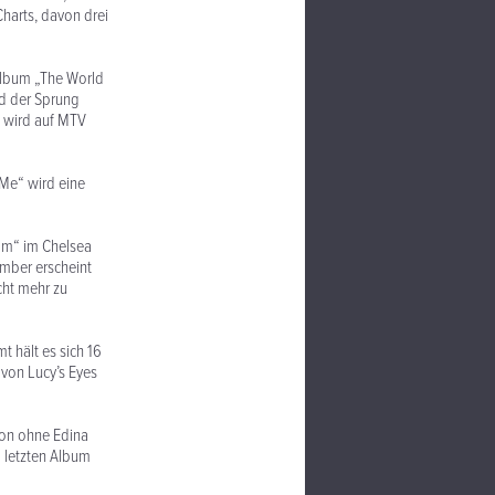
harts, davon drei
 Album „The World
rd der Sprung
s wird auf MTV
 Me“ wird eine
eam“ im Chelsea
mber erscheint
cht mehr zu
 hält es sich 16
 von Lucy’s Eyes
oon ohne Edina
m letzten Album