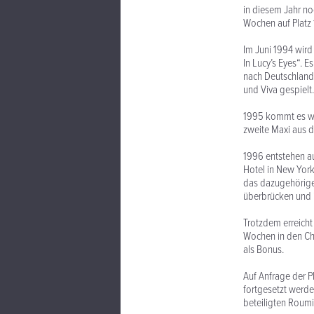
in diesem Jahr no
Wochen auf Platz
Im Juni 1994 wird
In Lucy’s Eyes“. 
nach Deutschland 
und Viva gespielt.
1995 kommt es wie
zweite Maxi aus d
1996 entstehen au
Hotel in New Yor
das dazugehörige 
überbrücken und i
Trotzdem erreicht
Wochen in den Cha
als Bonus.
Auf Anfrage der P
fortgesetzt werde
beteiligten Roum