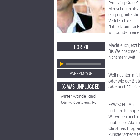
"Amazing Grace": D
Menschenrechtsakt
einging, unterstr
Verletzlichkeit.
"Little Drummer B
will, sondern ein
Macht euch jetzt b
HÖR ZU
Bis Weihnachten is
nicht mehr weit.
PAPERMOON
Weihnachten mit
oder wie der Brata
X-MAS UNPLUGGED
oder auch "Chris
winter wonderland
Merry Christmas Everyone
ERWISCHT: Auch un
und bei der Supe
Wir wollen auch n
unübliches Album 
Christmas-Program
künstlerischer Al