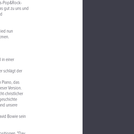
mas-Pop&Rock-
as gut zu uns und
ed
lied nun
tmen.
in einer
r schlägt der
n Piano, das
eser Version.
t-christlicher
geschichte
 und unsere
avid Bowie sein
ositionen, "Day