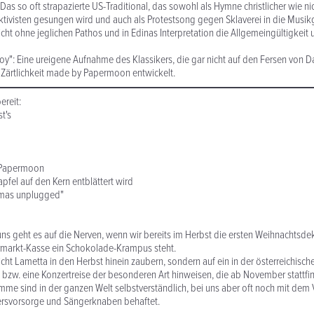
as so oft strapazierte US-Traditional, das sowohl als Hymne christlicher wie nich
ivisten gesungen wird und auch als Protestsong gegen Sklaverei in die Musik
eicht ohne jeglichen Pathos und in Edinas Interpretation die Allgemeingültigkeit
oy": Eine ureigene Aufnahme des Klassikers, die gar nicht auf den Fersen von D
e Zärtlichkeit made by Papermoon entwickelt.
ereit:
t's
 Papermoon
pfel auf den Kern entblättert wird
tmas unplugged"
s geht es auf die Nerven, wenn wir bereits im Herbst die ersten Weihnachtsd
rmarkt-Kasse ein Schokolade-Krampus steht.
icht Lametta in den Herbst hinein zaubern, sondern auf ein in der österreichis
bzw. eine Konzertreise der besonderen Art hinweisen, die ab November stattfin
me sind in der ganzen Welt selbstverständlich, bei uns aber oft noch mit dem Vo
tersvorsorge und Sängerknaben behaftet.