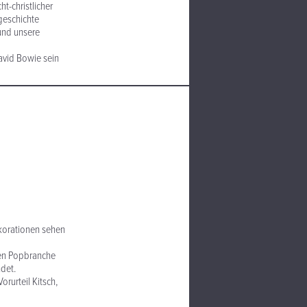
t-christlicher
geschichte
 und unsere
avid Bowie sein
ekorationen sehen
chen Popbranche
det.
rurteil Kitsch,