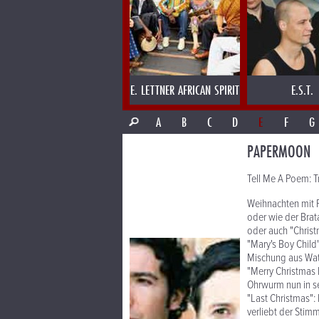
E. LETTNER AFRICAN SPIRIT
E.S.T.
A
B
C
D
E
F
G
PAPERMOON
Tell Me A Poem: T
Weihnachten mit
oder wie der Brata
oder auch "Chris
"Mary's Boy Child
Mischung aus Wat
"Merry Christmas 
Ohrwurm nun in s
"Last Christmas":
verliebt der Stimm