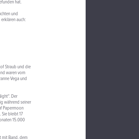
efunden hat.
üchten und
 erklären auch:
of Straub und die
und waren vom
Suzanne Vega und
ight“. Der
fig während seiner
auf Papermoon
Sie bleibt 17
 Monaten 15.000
rt mit Band, dem