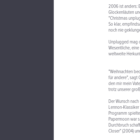
2006 ist anders: 
Glockenläuten und
"Christmas unplug
So klar, empfinds
noch nie geklung
Unplugged mag of
Wesentliche, eine
weltweite Herkunf
"Weihnachten bede
für andere", sagt 
den mir mein Vater
trotz unserer gro
Der Wunsch nach 
Lennon-Klassiker 
Programm spielten
Papermoon war sch
Durchbruch schaff
Closer" (2004) un