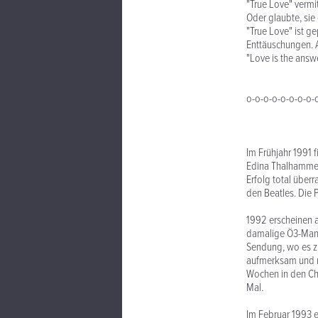
"True Love" vermi
Oder glaubte, sie
"True Love" ist 
Enttäuschungen. A
"Love is the answe
o-o-o-o-o-o-o-o-
Im Frühjahr 1991 
Edina Thalhamme
Erfolg total überr
den Beatles. Die P
1992 erscheinen a
damalige Ö3-Mann 
Sendung, wo es z
aufmerksam und ni
Wochen in den Cha
Mal.
Im Februar 1993 e