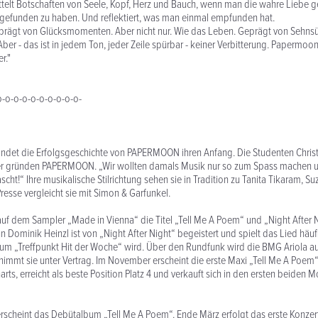
ttelt Botschaften von Seele, Kopf, Herz und Bauch, wenn man die wahre Liebe g
 gefunden zu haben. Und reflektiert, was man einmal empfunden hat.
geprägt von Glücksmomenten. Aber nicht nur. Wie das Leben. Geprägt von Sehns
ber - das ist in jedem Ton, jeder Zeile spürbar - keiner Verbitterung. Papermoon
r."
o-o-o-o-o-o-o-o-o-o-
findet die Erfolgsgeschichte von PAPERMOON ihren Anfang. Die Studenten Christ
r gründen PAPERMOON. „Wir wollten damals Musik nur so zum Spass machen 
ascht!“ Ihre musikalische Stilrichtung sehen sie in Tradition zu Tanita Tikaram, 
resse vergleicht sie mit Simon & Garfunkel.
uf dem Sampler „Made in Vienna“ die Titel „Tell Me A Poem“ und „Night After N
Dominik Heinzl ist von „Night After Night“ begeistert und spielt das Lied häu
um „Treffpunkt Hit der Woche“ wird. Über den Rundfunk wird die BMG Ariola 
mmt sie unter Vertrag. Im November erscheint die erste Maxi „Tell Me A Poem“. 
rts, erreicht als beste Position Platz 4 und verkauft sich in den ersten beiden
rscheint das Debütalbum „Tell Me A Poem“. Ende März erfolgt das erste Konze