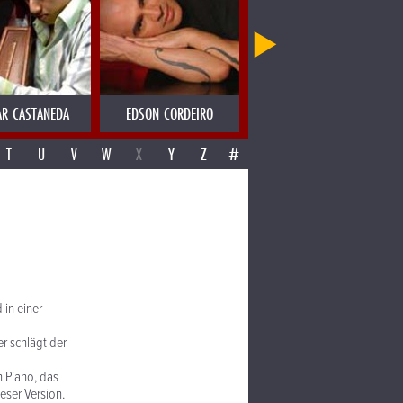
R CASTANEDA
EDSON CORDEIRO
EDWYN COLLINS
T
U
V
W
X
Y
Z
#
in einer
r schlägt der
n Piano, das
eser Version.