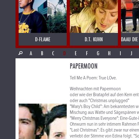
D-FLAME
D.T. KUHN
DAAU DIE
A
B
C
D
E
F
G
H
I
J
PAPERMOON
Tell Me A Poem: True LOve.
Weihnachten mit Papermoon
oder wie der Bratapfel auf den Kern ent
oder auch "Christmas unplugged"
"Mary's Boy Child": Am bekanntesten w
Mischung aus Watte und Sägespänen woh
"Merry Christmas Everyone": Eine-Gute
Ohrwurm nun in sehr intimem Rahmen 
"Last Christmas": Es gibt zwar nur ein
verliebt der Stimme von Edina folgt. "So