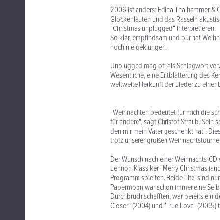
2006 ist anders: Edina Thalhammer & C
Glockenläuten und das Rasseln akustisc
"Christmas unplugged" interpretieren.
So klar, empfindsam und pur hat Weihna
noch nie geklungen.
Unplugged mag oft als Schlagwort verw
Wesentliche, eine Entblätterung des Ker
weltweite Herkunft der Lieder zu einer
"Weihnachten bedeutet für mich die schö
für andere", sagt Christof Straub. Sein 
den mir mein Vater geschenkt hat". Dies
trotz unserer großen Weihnachtstournee
Der Wunsch nach einer Weihnachts-CD 
Lennon-Klassiker "Merry Christmas (and
Programm spielten. Beide Titel sind nu
Papermoon war schon immer eine Selbst
Durchbruch schafften, war bereits ein 
Closer" (2004) und "True Love" (2005) t