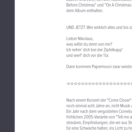
Before Christmas" und "On A Christmas 
dem Album enthalten.
UND JETZT: Wer wirklich alles und bis 
Lieber Nikolaus,
was willst du denn von mir?
Ich nehm' dich bei der Zipfelkapp'
und werf' dich vor die Tür.
Dann kommen Papermoon zwar wieder, a
-o-o-o-o-o-o-o-o-o-o-o-o-o-o-o-o-o-o-
Nach einem Konzert der "Come Closer"-
noch einmal acht Jahre an, nicht Musik
Ein Jahr nach dem vergoldeten Comebac
fröhlichen 2005-Variante von "Tell me 
streuben, Empfindungen, die wir aus St
für eine Schwäche halten, ins Licht zu ha