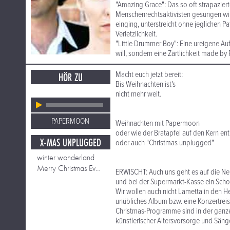
"Amazing Grace": Das so oft strapazierte
Menschenrechtsaktivisten gesungen wir
einging, unterstreicht ohne jeglichen P
Verletzlichkeit.
"Little Drummer Boy": Eine ureigene Au
will, sondern eine Zärtlichkeit made b
Macht euch jetzt bereit:
HÖR ZU
Bis Weihnachten ist's
nicht mehr weit.
PAPERMOON
Weihnachten mit Papermoon
oder wie der Bratapfel auf den Kern ent
X-MAS UNPLUGGED
oder auch "Christmas unplugged"
winter wonderland
Merry Christmas Everyone
ERWISCHT: Auch uns geht es auf die Ne
und bei der Supermarkt-Kasse ein Sch
Wir wollen auch nicht Lametta in den H
unübliches Album bzw. eine Konzertreis
Christmas-Programme sind in der ganzen 
künstlerischer Altersvorsorge und Sän