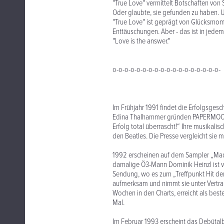
"True Love" vermittelt Botschaften von
Oder glaubte, sie gefunden zu haben. 
"True Love" ist geprägt von Glücksmom
Enttäuschungen. Aber - das ist in jedem
"Love is the answer."
o-o-o-o-o-o-o-o-o-o-o-o-o-o-o-o-o-o-
Im Frühjahr 1991 findet die Erfolgsges
Edina Thalhammer gründen PAPERMOON
Erfolg total überrascht!“ Ihre musikalis
den Beatles. Die Presse vergleicht sie 
1992 erscheinen auf dem Sampler „Made 
damalige Ö3-Mann Dominik Heinzl ist vo
Sendung, wo es zum „Treffpunkt Hit d
aufmerksam und nimmt sie unter Vertrag
Wochen in den Charts, erreicht als best
Mal.
Im Februar 1993 erscheint das Debütal