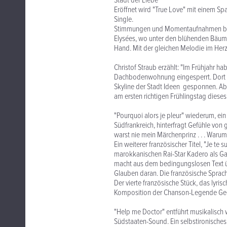
Stadt der Liebe
Eröffnet wird "True Love" mit einem Spaz
Single.
Stimmungen und Momentaufnahmen beid
Elysées, wo unter den blühenden Bäume
Hand. Mit der gleichen Melodie im Her
Christof Straub erzählt: "Im Frühjahr h
Dachbodenwohnung eingesperrt. Dort b
Skyline der Stadt Ideen gesponnen. Ab un
am ersten richtigen Frühlingstag dieses
"Pourquoi alors je pleur" wiederum, e
Südfrankreich, hinterfragt Gefühle von
warst nie mein Märchenprinz . . . Warum
Ein weiterer französischer Titel, "Je te 
marokkanischen Rai-Star Kadero als G
macht aus dem bedingungslosen Text ü
Glauben daran. Die französische Spra
Der vierte französische Stück, das lyrisc
Komposition der Chanson-Legende Ge
"Help me Doctor" entführt musikalisc
Südstaaten-Sound. Ein selbstironisches