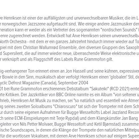
e Henriksen ist einer der auffälligsten und unverwechselbaren Musiker, die im L
r norwegischen Jazzszene aufgetaucht sind. Wie einige andere Jazzmusiker der
eration kann er weder als ein Vertreter des sogenannten "nordischen Sounds" 
enre zugerechnet werden. Entwickelt hat Arve Henriksen seinen unverwechselb
orth Orchestra - mit dem er ein ganzes Jahrzehnt hindurch immer wieder auf To
el mit dem Christian Wallumrød Ensemble, den diversen Gruppen des Saxoph
 Supersilent, die auf immer wieder neue, überraschende Weise elektronische u
 verknüpft und als Flaggschiff des Labels Rune Grammofon gilt.
ig-verhangener Ton erinnert einen an Jon Hassell und seine kühnen, expressiv
 Bowie in den Sinn, musikalisch aber verfolgt Henriksen einen 'globalen' Stil, d
 - Cyclic Defrost Magazine (Canada), September 2004
001 bei Rune Grammofon erschienenes Debütalbum "Sakuteiki" (RCD 2021) ernte
erte Kritiken. Der Jazzkritiker von BBC Online nannte es ein Album "von seltene
hrieb, Henriksen Art Musik zu machen, sei "so natürlich und essentiell wie Atmen
ung seines zweiten Soloalbums "Chiaroscuro" tat sich der Trompeter mit dem S
 nur durch seine eigenen Aufnahmen für Bugge Wesseltofts Label Jazzland Recor
ch seine ECM-Einspielungen mit Terje Rypdal) und dem Klangkünstler Jan Bang
gleiter von Nils Petter Molvaer, Bugge Wesseltoft und Ketil Bjørnstad) zusammen
ische Soundscapes, in denen die Klänge der Trompete den natürlichen Mittelpu
z für die wortlosen Vokalisen, mit denen Arve Henriksen schon auf einigen Supe