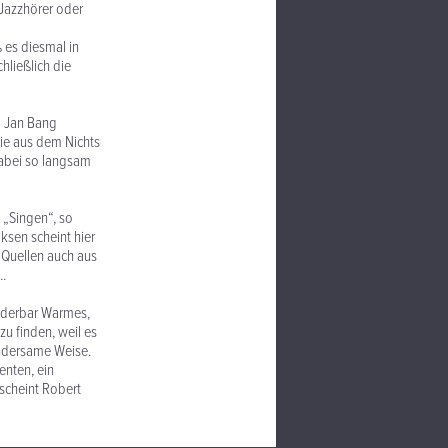
 Jazzhörer oder
 es diesmal in
hließlich die
d Jan Bang
die aus dem Nichts
dabei so langsam
 „Singen“, so
ksen scheint hier
 Quellen auch aus
..
underbar Warmes,
zu finden, weil es
undersame Weise.
enten, ein
h scheint Robert