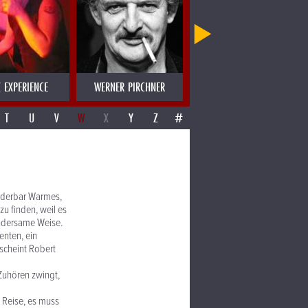
 EXPERIENCE
WERNER PIRCHNER
WERNER SCHWAB
T
U
V
W
X
Y
Z
#
underbar Warmes,
zu finden, weil es
undersame Weise.
enten, ein
h scheint Robert
 Zuhören zwingt,
 Reise, es muss