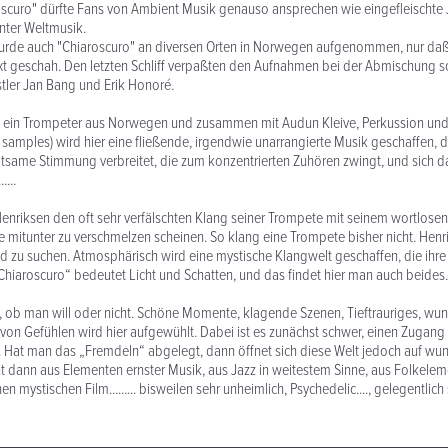
roscuro" dürfte Fans von Ambient Musik genauso ansprechen wie eingefleischte
ter Weltmusik.
wurde auch "Chiaroscuro" an diversen Orten in Norwegen aufgenommen, nur daß
t geschah. Den letzten Schliff verpaßten den Aufnahmen bei der Abmischung sc
tler Jan Bang und Erik Honoré.
st ein Trompeter aus Norwegen und zusammen mit Audun Kleive, Perkussion un
 samples) wird hier eine fließende, irgendwie unarrangierte Musik geschaffen, 
eltsame Stimmung verbreitet, die zum konzentrierten Zuhören zwingt, und sich 
....
enriksen den oft sehr verfälschten Klang seiner Trompete mit seinem wortlosen
 mitunter zu verschmelzen scheinen. So klang eine Trompete bisher nicht. Henri
 zu suchen. Atmosphärisch wird eine mystische Klangwelt geschaffen, die ihre
„Chiaroscuro“ bedeutet Licht und Schatten, und das findet hier man auch beides.
, ob man will oder nicht. Schöne Momente, klagende Szenen, Tieftrauriges, w
 von Gefühlen wird hier aufgewühlt. Dabei ist es zunächst schwer, einen Zugang 
. Hat man das „Fremdeln“ abgelegt, dann öffnet sich diese Welt jedoch auf w
t dann aus Elementen ernster Musik, aus Jazz in weitestem Sinne, aus Folkelem
en mystischen Film......... bisweilen sehr unheimlich, Psychedelic...., gelegentlic