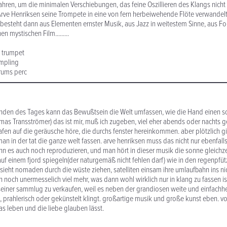
ahren, um die minimalen Verschiebungen, das feine Oszillieren des Klangs nicht
rve Henriksen seine Trompete in eine von fern herbeiwehende Flöte verwandelt...
 besteht dann aus Elementen ernster Musik, aus Jazz in weitestem Sinne, aus Fo
n mystischen Film.........
 trumpet
mpling
ums perc
tunden des Tages kann das Bewußtsein die Welt umfassen, wie die Hand einen
(Tomas Transströmer) das ist mir, muß ich zugeben, viel eher abends oder nachts 
afen auf die geräusche höre, die durchs fenster hereinkommen. aber plötzlich gi
man in der tat die ganze welt fassen. arve henriksen muss das nicht nur ebenfal
nn es auch noch reproduzieren, und man hört in dieser musik die sonne gleichze
auf einem fjord spiegeln(der naturgemäß nicht fehlen darf) wie in den regenpfüt
ieht nomaden durch die wüste ziehen, satelliten einsam ihre umlaufbahn ins ni
h noch unermesselich viel mehr, was dann wohl wirklich nur in klang zu fassen ist.
einer sammlug zu verkaufen, weil es neben der grandiosen weite und einfachhe
, prahlerisch oder gekünstelt klingt. großartige musik und große kunst eben. von
as leben und die liebe glauben lässt.