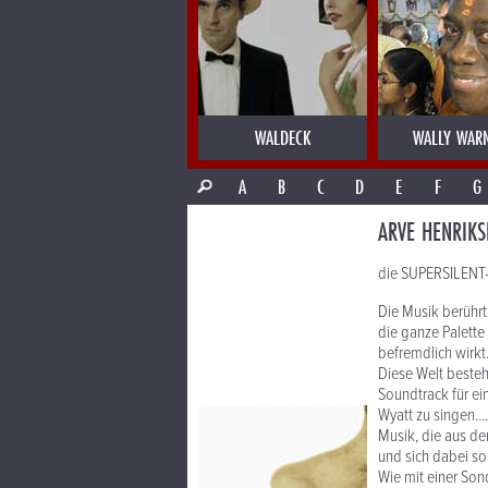
WALDECK
WALLY WAR
A
B
C
D
E
F
G
ARVE HENRIKS
die SUPERSILENT-
Die Musik berührt
die ganze Palette
befremdlich wirkt
Diese Welt besteh
Soundtrack für ein
Wyatt zu singen....
Musik, die aus de
und sich dabei so 
Wie mit einer Son