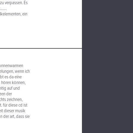
 zu verpassen. Es
....
lkelementen, ein
 sonnenwarmen
gelungen, wenn ich
bt es da eine
ls hören können,
itig auf und
zen der
chts zeichnen,
 für diese cd ist
it dieser musik
 der art, dass sie