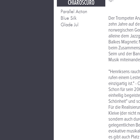
-o-
CHIAROSCURO
Parallel Action
Blue Silk
Der Trompeter Arv
zehn Jahre auf de
Glade Jul
norwegischen Gen
alleine dem Jazzg
Balkes Magnetic N
beim Zusammenspi
Seim und der Band
Musik miteinander
"Henriksens rauch
rufen einem Lester
einzigartig ist."
Schon für sein 2
einhellig begeist
Schönheit" und sc
Für die Realisier
Kleive (der nicht
sondern auch dur
gelegentlichen Be
evokative musikal
es gibt auch Plat