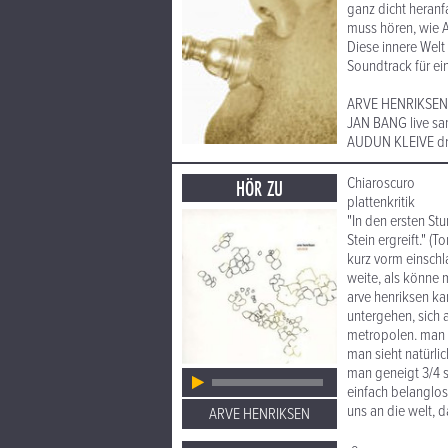
ganz dicht heranf
muss hören, wie A
Diese innere Welt
Soundtrack für eine
ARVE HENRIKSEN
JAN BANG live sa
AUDUN KLEIVE dr
Chiaroscuro
HÖR ZU
plattenkritik
"In den ersten S
Stein ergreift." 
kurz vorm einschl
weite, als könne 
arve henriksen ka
untergehen, sich 
metropolen. man s
man sieht natürlic
man geneigt 3/4 s
einfach belanglos
uns an die welt, d
ARVE HENRIKSEN