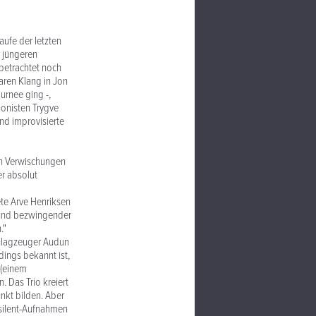
aufe der letzten
 jüngeren
betrachtet noch
aren Klang in Jon
urnee ging -,
onisten Trygve
nd improvisierte
en Verwischungen
er absolut
te Arve Henriksen
r und bezwingender
."
chlagzeuger Audun
dings bekannt ist,
 (einem
. Das Trio kreiert
nkt bilden. Aber
rsilent-Aufnahmen