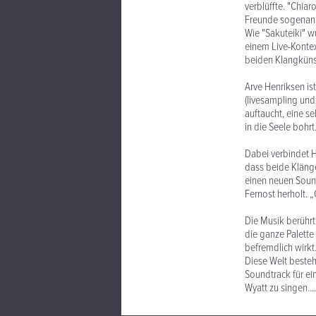
verblüffte. "Chia
Freunde sogenann
Wie "Sakuteiki" 
einem Live-Kontex
beiden Klangküns
Arve Henriksen i
(livesampling und
auftaucht, eine s
in die Seele bohrt..
Dabei verbindet H
dass beide Klänge
einen neuen Sound
Fernost herholt. 
Die Musik berührt
die ganze Palette
befremdlich wirkt
Diese Welt besteh
Soundtrack für ein
Wyatt zu singen....