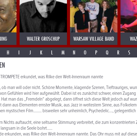
NING
WALTER GROSCHUP
WARSAW VILLAGE BAND
WAZ
H
I
J
K
L
M
N
O
P
Q
R
S
EN
TROMPETE erkundet, was Rilke den Welt-Innenraum nannte
, ob man will oder nicht. Schöne Momente, klagende Szenen, Tieftrauriges, w
 von Gefühlen wird hier aufgewühlt. Dabei ist es zunächst schwer, einen Zugang 
. Hat man das „Fremdeln“ abgelegt, dann öffnet sich diese Welt jedoch auf w
t dann aus Elementen ernster Musik, aus Jazz in weitestem Sinne, aus Folkelem
en mystischen Film......... bisweilen sehr unheimlich, Psychedelic...., gelegentlic
m Nichts auftaucht, eine seltsame Stimmung verbreitet, die zum konzentrierten
langsam in die Seele bohrt......
de erkunden, was Rilke den Welt-Innenraum nannte. Das Ohr muss mit auf diese