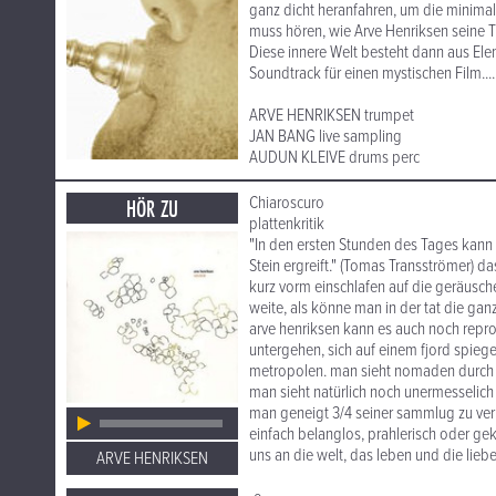
ganz dicht heranfahren, um die minimal
muss hören, wie Arve Henriksen seine Tr
Diese innere Welt besteht dann aus Ele
Soundtrack für einen mystischen Film......
ARVE HENRIKSEN trumpet
JAN BANG live sampling
AUDUN KLEIVE drums perc
Chiaroscuro
HÖR ZU
plattenkritik
"In den ersten Stunden des Tages kan
Stein ergreift." (Tomas Transströmer) d
kurz vorm einschlafen auf die geräusche
weite, als könne man in der tat die gan
arve henriksen kann es auch noch repro
untergehen, sich auf einem fjord spieg
metropolen. man sieht nomaden durch di
man sieht natürlich noch unermesselich v
man geneigt 3/4 seiner sammlug zu ver
einfach belanglos, prahlerisch oder gek
uns an die welt, das leben und die liebe
ARVE HENRIKSEN