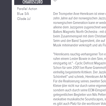
-o-
CHIAROSCURO
Parallel Action
Blue Silk
Der Trompeter Arve Henriksen ist einer 
zehn Jahre auf der norwegischen Jazzs
Glade Jul
norwegischen Generation kann er weder
alleine dem Jazzgenre zugerechnet wer
Balkes Magnetic North Orchestra - mit 
beim Zusammenspiel mit dem Christia
Seim und der Band Supersilent, die au
Musik miteinander verknüpft und als F
"Henriksens rauchig-verhangener Ton e
rufen einem Lester Bowie in den Sinn, mu
einzigartig ist." - Cyclic Defrost Maga
Schon für sein 2001 bei Rune Grammofo
einhellig begeisterte Kritiken. Der Jaz
Schönheit" und schrieb, Henriksen Art M
Für die Realisierung seines zweiten S
Kleive (der nicht nur durch seine eige
sondern auch durch seine ECM-Einspiel
gelegentlichen Begleiter von Nils Pette
evokative musikalische Soundscapes, i
es gibt auch Platz für die wortlosen V