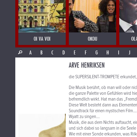
OI VA VOI
OKOU
OL
A
B
C
D
E
F
G
H
I
J
ARVE HENRIKSEN
die SUPERSILENT-TROMPETE erkundet, 
Die Musik berührt, ob man will oder n
die ganze Palette von Gefühlen wird hie
befremdlich wirkt. Hat man das „Fremd
Diese Welt besteht dann aus Elementen 
Soundtrack für einen mystischen Film.....
Wyatt zu singen....
Musik, die aus dem Nichts auftaucht, e
und sich dabei so langsam in die Seele b
Wie mit einer Sonde erkunden, was Ril