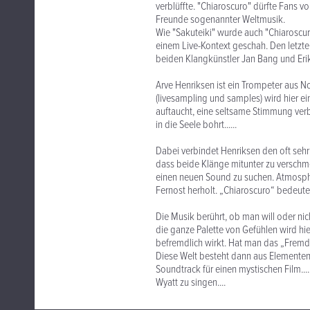
verblüffte. "Chiaroscuro" dürfte Fans 
Freunde sogenannter Weltmusik.
Wie "Sakuteiki" wurde auch "Chiaroscu
einem Live-Kontext geschah. Den letzte
beiden Klangkünstler Jan Bang und Eri
Arve Henriksen ist ein Trompeter aus
(livesampling und samples) wird hier e
auftaucht, eine seltsame Stimmung verb
in die Seele bohrt......
Dabei verbindet Henriksen den oft sehr
dass beide Klänge mitunter zu verschme
einen neuen Sound zu suchen. Atmosphä
Fernost herholt. „Chiaroscuro“ bedeutet
Die Musik berührt, ob man will oder n
die ganze Palette von Gefühlen wird hie
befremdlich wirkt. Hat man das „Fremd
Diese Welt besteht dann aus Elementen 
Soundtrack für einen mystischen Film.....
Wyatt zu singen....