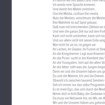
Ich werde auf den Bauch und mein Herz
Ich werde eine Sprache kreieren.
Und damit ihre Matrix zerstören...
Use the Media, confuse the media.
Nutz die Medien, verschmutz die Medie
Ihre Wahrheit ist auf Sand gebaut.
Daß man mit knirschenden Zähnen an d
Und wer die ganze Zeit nur auf den Forts
Kann sich nicht umdrehen, kann sich ni
Und vor allem nicht mit seiner Erde um
Wer nicht für sie ist, ist gegen sie.
Ihr Lachen, ihr Glaube, ihr Furzen ist Str
An die Kriegsherren: Legt eure Knarren 
An die Poser: sucht in der Kleinheit das
An die Youngsters: hört auf die alten S
An die Alten: seht was die Jungen begi
Denn wir und die Unseren haben uns g
Du und die Meinen, Ich und die Deinen.
Obwohl ich zwischen tausend Sendern 
Seh ich immer nur das selbe Programm
Es ist mein Ego, das sich durch die Med
Nimm dich in Acht Baby, der Gedanke i
Da muss ein Netzwerk her, ein Wir, ein W
Wir und die Unseren haben uns gefund