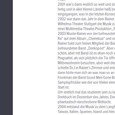
2001 war´s dann endlich so weit und 
fertig und in aller Herren Länder heiß 
eingegangen, was in der letzten Kons
2002 war dann das Jahr in dem Rainer 
Wilhelma-Theater Stuttgart die Musik 
einer Multimedia-Theater-Produktion 
2003 Wurde Rainer von der befreundet
Ra“ auf dem Album „Chenebua“ und von 
Rainer bald zum festen Mitglied der Ba
befreundeten Band „Denksport“. Aber d
schön, aber mit Band ist es eben noch 
Pragsattel, als sich plötzlich die Tür öf
Mitbewohnerin besuchen, aber weil die 
schielte Dr.J in Rainer´s Zimmer und 
dann hörte man sich an was man so an e
Frontman der Band Good Men Gone Bad, 
Samplepfrickler wie der von Vielen ein
Start ist.
Um endlich mal das studieren sein zu 
Drehbuch im Dezember des Jahres. Ein
phantastisch verschrobene Weltsicht.
2004 entstand die Musik zu dem Langfil
Taiwan, Italien, Spanien, Island und hi