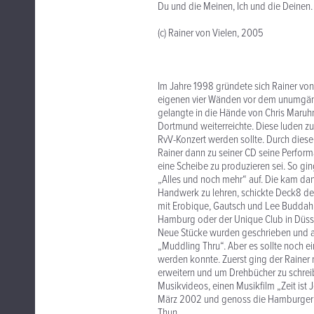
Du und die Meinen, Ich und die Deinen.
(c) Rainer von Vielen, 2005
Im Jahre 1998 gründete sich Rainer von
eigenen vier Wänden vor dem unumgän
gelangte in die Hände von Chris Maruh
Dortmund weiterreichte. Diese luden z
RvV-Konzert werden sollte. Durch die
Rainer dann zu seiner CD seine Perfor
eine Scheibe zu produzieren sei. So gin
„Alles und noch mehr“ auf. Die kam da
Handwerk zu lehren, schickte Deck8 de
mit Erobique, Gautsch und Lee Buddah w
Hamburg oder der Unique Club in Düsse
Neue Stücke wurden geschrieben und ab
„Muddling Thru“. Aber es sollte noch e
werden konnte. Zuerst ging der Rainer
erweitern und um Drehbücher zu schreib
Musikvideos, einen Musikfilm „Zeit ist 
März 2002 und genoss die Hamburger L
Thun.