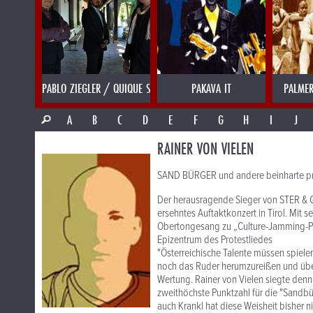
PABLO ZIEGLER / QUIQUE SINESI
PAKAVA IT
PALMER
A
B
C
D
E
F
G
H
I
J
RAINER VON VIELEN
SAND BÜRGER und andere beinharte pr
Der herausragende Sieger von STER & 
ersehntes Auftaktkonzert in Tirol. Mit
Obertongesang zu „Culture-Jamming-Pop
Epizentrum des Protestliedes
"Österreichische Talente müssen spielen
noch das Ruder herumzureißen und über
Wertung. Rainer von Vielen siegte denno
zweithöchste Punktzahl für die "Sandb
auch Krankl hat diese Weisheit bisher ni