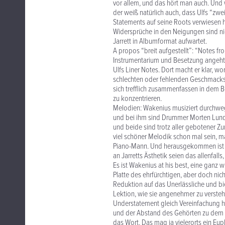
vor allem, und das hört man auch. Und we
der weiß natürlich auch, dass Ulfs “zwe
Statements auf seine Roots verwiesen ha
Widersprüche in den Neigungen sind n
Jarrett in Albumformat aufwartet.
A propos “breit aufgestellt”: “Notes fr
Instrumentarium und Besetzung angeht. K
Ulfs Liner Notes. Dort macht er klar, w
schlechten oder fehlenden Geschmacks, 
sich trefflich zusammenfassen in dem B
zu konzentrieren.
Melodien: Wakenius musiziert durchweg 
und bei ihm sind Drummer Morten Lund u
und beide sind trotz aller gebotener Zu
viel schöner Melodik schon mal sein, ma
Piano-Mann. Und herausgekommen ist wi
an Jarretts Ästhetik seien das allenfalls,
Es ist Wakenius at his best, eine ganz
Platte des ehrfürchtigen, aber doch nic
Reduktion auf das Unerlässliche und bi
Lektion, wie sie angenehmer zu versteh
Understatement gleich Vereinfachung h
und der Abstand des Gehörten zu dem b
das Wort. Das mag ja vielerorts ein Eu