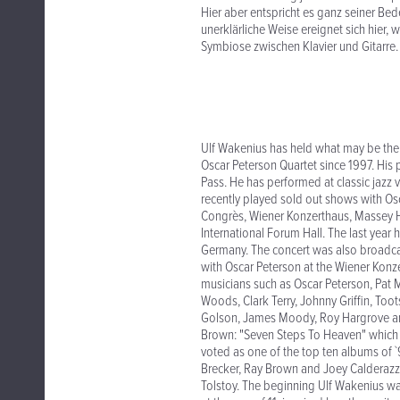
Hier aber entspricht es ganz seiner Be
unerklärliche Weise ereignet sich hier,
Symbiose zwischen Klavier und Gitarre.
Ulf Wakenius has held what may be the 
Oscar Peterson Quartet since 1997. His 
Pass. He has performed at classic jazz
recently played sold out shows with Osc
Congrès, Wiener Konzerthaus, Massey Ha
International Forum Hall. The last year
Germany. The concert was also broadca
with Oscar Peterson at the Wiener Konz
musicians such as Oscar Peterson, Pat 
Woods, Clark Terry, Johnny Griffin, Too
Golson, James Moody, Roy Hargrove and
Brown: "Seven Steps To Heaven" which 
voted as one of the top ten albums of 
Brecker, Ray Brown and Joey Calderazzo 
Tolstoy. The beginning Ulf Wakenius wa