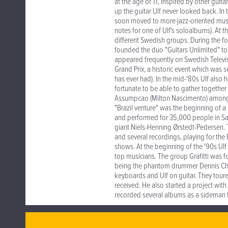
at the age of 11, inspired by other gui
up the guitar Ulf never looked back. In 
soon moved to more jazz-oriented music
notes for one of Ulf's soloalbums). At t
different Swedish groups. During the fo
founded the duo "Guitars Unlimited" to
appeared frequently on Swedish Televis
Grand Prix, a historic event which was 
has ever had). In the mid-'80s Ulf also 
fortunate to be able to gather together 
Assumpcao (Milton Nascimento) among o
"Brazil venture" was the beginning of a l
and performed for 35,000 people in Sao 
giant Niels-Henning Ørstedt-Pedersen. Th
and several recordings, playing for the 
shows. At the beginning of the '90s Ulf
top musicians. The group Grafitti was 
being the phantom drummer Dennis Cha
keyboards and Ulf on guitar. They tour
received. He also started a project wit
recorded several albums as a sideman 