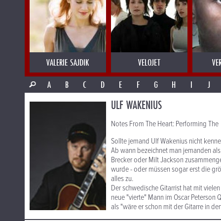
VALERIE SAJDIK
VELOJET
VE
A
B
C
D
E
F
G
H
I
J
ULF WAKENIUS
Notes From The Heart: Performing The M
Sollte jemand Ulf Wakenius nicht kennen
Ab wann bezeichnet man jemanden als e
Brecker oder Milt Jackson zusammengesp
wurde - oder müssen sogar erst die größ
alles zu.
Der schwedische Gitarrist hat mit viel
neue "vierte" Mann im Oscar Peterson Qu
als "wäre er schon mit der Gitarre in