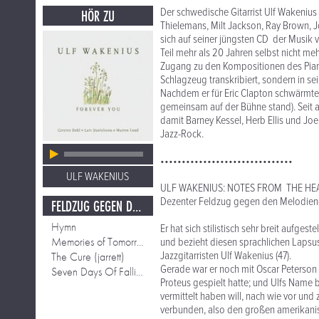
Der schwedische Gitarrist Ulf Wakenius 
HÖR ZU
Thielemans, Milt Jackson, Ray Brown, 
sich auf seiner jüngsten CD der Musik von
Teil mehr als 20 Jahren selbst nicht meh
Zugang zu den Kompositionen des Pianis
Schlagzeug transkribiert, sondern in sei
Nachdem er für Eric Clapton schwärmte
gemeinsam auf der Bühne stand). Seit ac
damit Barney Kessel, Herb Ellis und Jo
Jazz-Rock.
•••••••••••••••••••••••••••••••
ULF WAKENIUS
ULF WAKENIUS: NOTES FROM THE HE
Dezenter Feldzug gegen den Melodien-
FELDZUG GEGEN DEN MELODIEN-MORD
Hymn
Er hat sich stilistisch sehr breit aufges
Memories of Tomorrow (jarrett)
und bezieht diesen sprachlichen Lapsus
Jazzgitarristen Ulf Wakenius (47).
The Cure (jarrett)
Gerade war er noch mit Oscar Peterson
Seven Days Of Falling ( E.S.T.)
Proteus gespielt hatte; und Ulfs Name bl
vermittelt haben will, nach wie vor und
verbunden, also den großen amerikanis