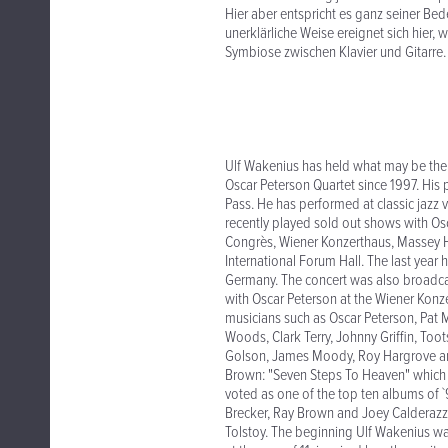
Hier aber entspricht es ganz seiner Be
unerklärliche Weise ereignet sich hier,
Symbiose zwischen Klavier und Gitarre.
Ulf Wakenius has held what may be the 
Oscar Peterson Quartet since 1997. His 
Pass. He has performed at classic jazz
recently played sold out shows with Osc
Congrès, Wiener Konzerthaus, Massey Ha
International Forum Hall. The last year
Germany. The concert was also broadca
with Oscar Peterson at the Wiener Konz
musicians such as Oscar Peterson, Pat 
Woods, Clark Terry, Johnny Griffin, Too
Golson, James Moody, Roy Hargrove and
Brown: "Seven Steps To Heaven" which 
voted as one of the top ten albums of 
Brecker, Ray Brown and Joey Calderazzo 
Tolstoy. The beginning Ulf Wakenius wa