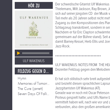
Der schwedische Gitarrist Ulf Wakenius 
HÖR ZU
Thielemans, Milt Jackson, Ray Brown, 
sich auf seiner jüngsten CD der Musik von
Teil mehr als 20 Jahren selbst nicht meh
Zugang zu den Kompositionen des Pianis
Schlagzeug transkribiert, sondern in sei
Nachdem er für Eric Clapton schwärmte
gemeinsam auf der Bühne stand). Seit ac
damit Barney Kessel, Herb Ellis und Jo
Jazz-Rock.
•••••••••••••••••••••••••••••••
ULF WAKENIUS
ULF WAKENIUS: NOTES FROM THE HE
Dezenter Feldzug gegen den Melodien-
FELDZUG GEGEN DEN MELODIEN-MORD
Hymn
Er hat sich stilistisch sehr breit aufges
Memories of Tomorrow (jarrett)
und bezieht diesen sprachlichen Lapsus
Jazzgitarristen Ulf Wakenius (47).
The Cure (jarrett)
Gerade war er noch mit Oscar Peterson
Seven Days Of Falling ( E.S.T.)
Proteus gespielt hatte; und Ulfs Name bl
vermittelt haben will, nach wie vor und
verbunden, also den großen amerikanis