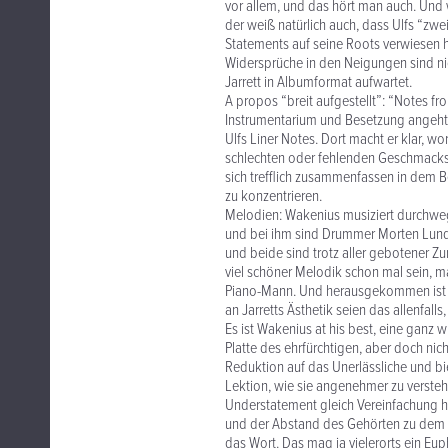
vor allem, und das hört man auch. Und we
der weiß natürlich auch, dass Ulfs “zwe
Statements auf seine Roots verwiesen ha
Widersprüche in den Neigungen sind n
Jarrett in Albumformat aufwartet.
A propos “breit aufgestellt”: “Notes fr
Instrumentarium und Besetzung angeht. K
Ulfs Liner Notes. Dort macht er klar, w
schlechten oder fehlenden Geschmacks, 
sich trefflich zusammenfassen in dem B
zu konzentrieren.
Melodien: Wakenius musiziert durchweg 
und bei ihm sind Drummer Morten Lund u
und beide sind trotz aller gebotener Zu
viel schöner Melodik schon mal sein, ma
Piano-Mann. Und herausgekommen ist wi
an Jarretts Ästhetik seien das allenfalls,
Es ist Wakenius at his best, eine ganz
Platte des ehrfürchtigen, aber doch nic
Reduktion auf das Unerlässliche und bi
Lektion, wie sie angenehmer zu versteh
Understatement gleich Vereinfachung h
und der Abstand des Gehörten zu dem b
das Wort. Das mag ja vielerorts ein Eu