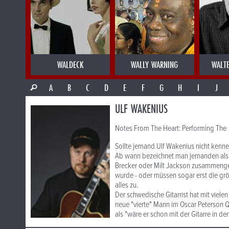
WALDECK
WALLY WARNING
WALT
A
B
C
D
E
F
G
H
I
J
ULF WAKENIUS
Notes From The Heart: Performing The M
Sollte jemand Ulf Wakenius nicht kennen
Ab wann bezeichnet man jemanden als e
Brecker oder Milt Jackson zusammengesp
wurde - oder müssen sogar erst die größ
alles zu.
Der schwedische Gitarrist hat mit viel
neue "vierte" Mann im Oscar Peterson Qu
als "wäre er schon mit der Gitarre in