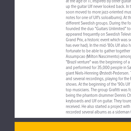
at the age of 11, inspired by other gui
up the guitar Ulf never looked back. In 
soon moved to more jazz-oriented music
notes for one of Ulf's soloalbums). At t
different Swedish groups. During the fo
founded the duo "Guitars Unlimited" to
appeared frequently on Swedish Televis
Grand Prix, a historic event which was 
has ever had). In the mid-'80s Ulf also 
fortunate to be able to gather together 
Assumpcao (Milton Nascimento) among o
"Brazil venture" was the beginning of a l
and performed for 35,000 people in Sao 
giant Niels-Henning Ørstedt-Pedersen. Th
and several recordings, playing for the 
shows. At the beginning of the '90s Ulf
top musicians. The group Grafitti was 
being the phantom drummer Dennis Cha
keyboards and Ulf on guitar. They tour
received. He also started a project wit
recorded several albums as a sideman 