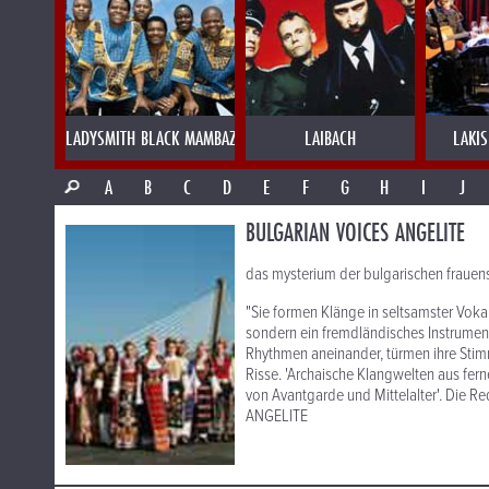
LADYSMITH BLACK MAMBAZO
LAIBACH
LAKI
A
B
C
D
E
F
G
H
I
J
BULGARIAN VOICES ANGELITE
das mysterium der bulgarischen fraue
"Sie formen Klänge in seltsamster Voka
sondern ein fremdländisches Instrument
Rhythmen aneinander, türmen ihre Stim
Risse. 'Archaische Klangwelten aus fer
von Avantgarde und Mittelalter'. Die Re
ANGELITE