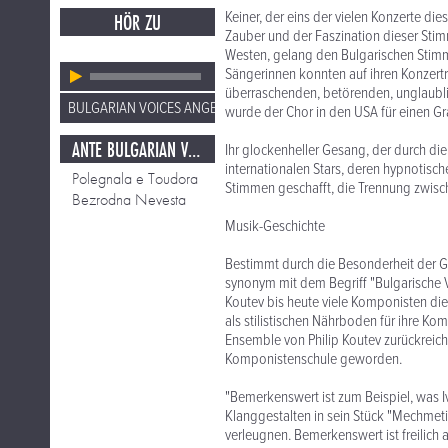
Keiner, der eins der vielen Konzerte di
HÖR ZU
Zauber und der Faszination dieser Sti
Westen, gelang den Bulgarischen Stimme
Sängerinnen konnten auf ihren Konzert
überraschenden, betörenden, unglaubli
BULGARIAN VOICES ANGELITE
wurde der Chor in den USA für einen G
ANTE BULGARIAN VOICES
Ihr glockenheller Gesang, der durch d
internationalen Stars, deren hypnotis
Polegnala e Toudora
Stimmen geschafft, die Trennung zwisc
Bezrodna Nevesta
Musik-Geschichte
Bestimmt durch die Besonderheit der Ge
synonym mit dem Begriff "Bulgarische V
Koutev bis heute viele Komponisten die 
als stilistischen Nährboden für ihre Ko
Ensemble von Philip Koutev zurückreich
Komponistenschule geworden.
"Bemerkenswert ist zum Beispiel, was I
Klanggestalten in sein Stück "Mechmeti
verleugnen. Bemerkenswert ist freilich 