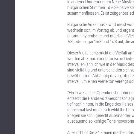
in anderer Umgebung um Neue Musik ei
bulgarischen Stimmen - die Selbstverstän
zusammenfliessen. Es ist zeitgenössis
Bulgarische Vokalmusik wird meist von
wechseln sich im Vortrag ab und ergänze
enorme rhythmische und metrische Viel
7/8, oder sogar 15/8 und 17/8 auf, die
Dieser Vielfalt entspricht die Vielfal
werden aber auch pentatonische Liede
Intervallen (ähnlich wie in der Musik d
sind vielfältig und unterscheiden sich
gewöhnt sind. Abhängig davon, ob die
Intervall um einen Viertelton verengt o
"Ein in westlicher Opernkunst erfahren
entsetzt die Hände vors Gesicht schlagen
tief nach hinten, in die Enge des Hals
manchmal fast metallisch wirkt ihr Timb
kriegen sie schulgerecht auseinander,
ausdauernd so kehlige Töne hervorbrin
Alles richtig! Die 24 Frauen machen das