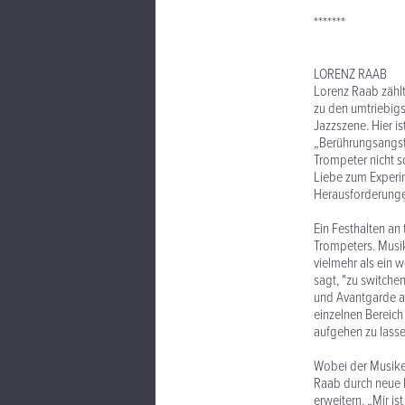
*******
LORENZ RAAB
Lorenz Raab zählt,
zu den umtriebigs
Jazzszene. Hier is
„Berührungsangst“
Trompeter nicht s
Liebe zum Experim
Herausforderung
Ein Festhalten an 
Trompeters. Musik
vielmehr als ein w
sagt, "zu switche
und Avantgarde ag
einzelnen Bereic
aufgehen zu lasse
Wobei der Musiker
Raab durch neue 
erweitern. „Mir i