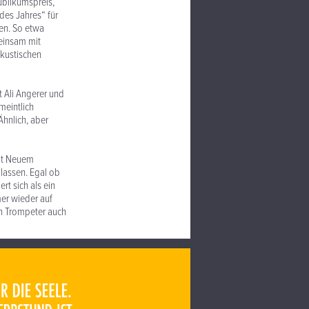
Publikumspreis,
des Jahres“ für
en. So etwa
meinsam mit
akustischen
t Ali Angerer und
meintlich
Ähnlich, aber
eit Neuem
lassen. Egal ob
rt sich als ein
mer wieder auf
n Trompeter auch