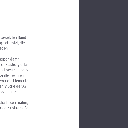
ch besetzten Band
ge abtrotzt, die
Fäden
soper, damit
of Plasticity oder
and besticht indes
anfte Texturen in
ieber die Elemente
gen Stücke der XY-
azz mit der
 die Lippen nahm,
 sie zu blasen. So