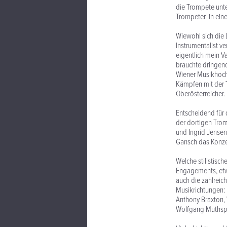
die Trompete unte
Trompeter in ein
Wiewohl sich die 
Instrumentalist ve
eigentlich mein Va
brauchte dringend
Wiener Musikhochs
Kämpfen mit der T
Oberösterreicher.
Entscheidend für 
der dortigen Tro
und Ingrid Jensen
Gansch das Konze
Welche stilistisch
Engagements, etw
auch die zahlreic
Musikrichtungen:
Anthony Braxton, 
Wolfgang Muthspie