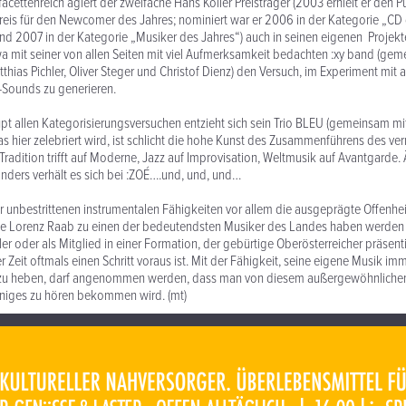
facettenreich agiert der zweifache Hans Koller Preisträger (2003 erhielt er den 
reis für den Newcomer des Jahres; nominiert war er 2006 in der Kategorie „CD 
nd 2007 in der Kategorie „Musiker des Jahres“) auch in seinen eigenen Projekt
a mit seiner von allen Seiten mit viel Aufmerksamkeit bedachten :xy band (ge
tthias Pichler, Oliver Steger und Christof Dienz) den Versuch, im Experiment mit 
k-Sounds zu generieren.
aupt allen Kategorisierungsversuchen entzieht sich sein Trio BLEU (gemeinsam mi
as hier zelebriert wird, ist schlicht die hohe Kunst des Zusammenführens des ver
Tradition trifft auf Moderne, Jazz auf Improvisation, Weltmusik auf Avantgarde. 
ders verhält es sich bei :ZOÉ….und, und, und…
er unbestrittenen instrumentalen Fähigkeiten vor allem die ausgeprägte Offenh
e Lorenz Raab zu einen der bedeutendsten Musiker des Landes haben werden 
er oder als Mitglied in einer Formation, der gebürtige Oberösterreicher präsentie
er Zeit oftmals einen Schritt voraus ist. Mit der Fähigkeit, seine eigene Musik im
 zu heben, darf angenommen werden, dass man von diesem außergewöhnliche
iniges zu hören bekommen wird. (mt)