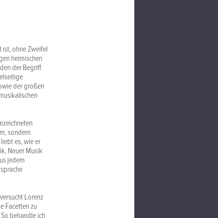
 ist, ohne Zweifel
ngen heimischen
 den der Begriff
elseitige
sowie der großen
 musikalischen
sgezeichneten
em, sondern
liebt es, wie er
ik, Neuer Musik
aus jedem
gsprache
 versucht Lorenz
e Facetten zu
. So behandle ich