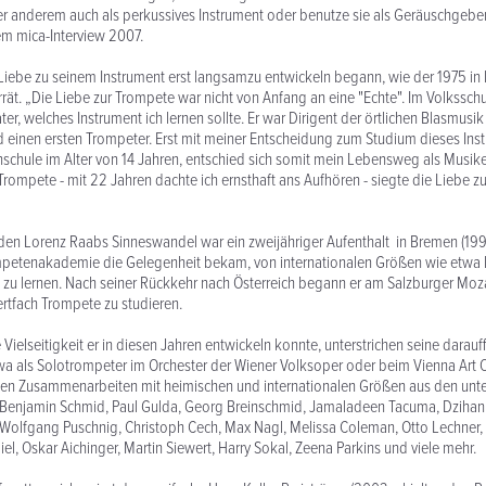
r anderem auch als perkussives Instrument oder benutze sie als Geräuschgeber
em mica-Interview 2007.
Liebe zu seinem Instrument erst langsamzu entwickeln begann, wie der 1975 in
rrät. „Die Liebe zur Trompete war nicht von Anfang an eine "Echte". Im Volksschu
ter, welches Instrument ich lernen sollte. Er war Dirigent der örtlichen Blasmusi
 einen ersten Trompeter. Erst mit meiner Entscheidung zum Studium dieses Ins
chule im Alter von 14 Jahren, entschied sich somit mein Lebensweg als Musike
rompete - mit 22 Jahren dachte ich ernsthaft ans Aufhören - siegte die Liebe zu
den Lorenz Raabs Sinneswandel war ein zweijähriger Aufenthalt in Bremen (199
mpetenakademie die Gelegenheit bekam, von internationalen Größen wie etwa
 zu lernen. Nach seiner Rückkehr nach Österreich begann er am Salzburger Mo
rtfach Trompete zu studieren.
e Vielseitigkeit er in diesen Jahren entwickeln konnte, unterstrichen seine dara
a als Solotrompeter im Orchester der Wiener Volksoper oder beim Vienna Art O
hen Zusammenarbeiten mit heimischen und internationalen Größen aus den unte
 Benjamin Schmid, Paul Gulda, Georg Breinschmid, Jamaladeen Tacuma, Dzihan
Wolfgang Puschnig, Christoph Cech, Max Nagl, Melissa Coleman, Otto Lechner, 
l, Oskar Aichinger, Martin Siewert, Harry Sokal, Zeena Parkins und viele mehr.