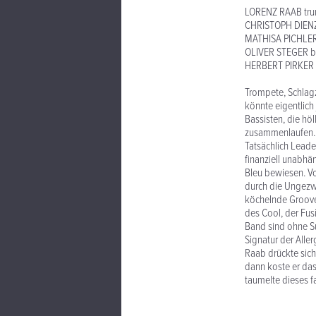
LORENZ RAAB tr
CHRISTOPH DIENZ
MATHISA PICHLER
OLIVER STEGER b
HERBERT PIRKER
Trompete, Schlagz
könnte eigentlich
Bassisten, die hö
zusammenlaufen..
Tatsächlich Leade
finanziell unabhä
Bleu bewiesen. Vo
durch die Ungezwu
köchelnde Grooves
des Cool, der Fus
Band sind ohne Su
Signatur der Alle
Raab drückte sich
dann koste er das
taumelte dieses 