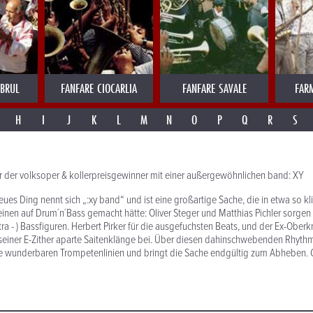
MBRUL
FANFARE CIOCARLIA
FANFARE SAVALE
FAR
H
I
J
K
L
M
N
O
P
Q
R
S
r der volksoper & kollerpreisgewinner mit einer außergewöhnlichen band: XY
es Ding nennt sich „:xy band“ und ist eine großartige Sache, die in etwa so kl
 einen auf Drum´n´Bass gemacht hätte: Oliver Steger und Matthias Pichler sorgen
ra - ) Bassfiguren. Herbert Pirker für die ausgefuchsten Beats, und der Ex-Oberk
 seiner E-Zither aparte Saitenklänge bei. Über diesen dahinschwebenden Rhyth
e wunderbaren Trompetenlinien und bringt die Sache endgültig zum Abheben. 