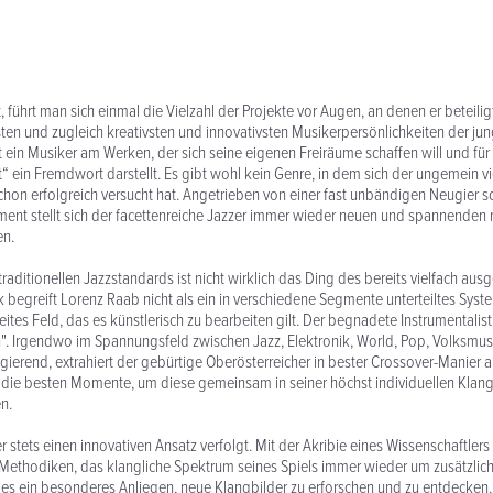
 führt man sich einmal die Vielzahl der Projekte vor Augen, an denen er beteiligt
ten und zugleich kreativsten und innovativsten Musikerpersönlichkeiten der ju
t ein Musiker am Werken, der sich seine eigenen Freiräume schaffen will und für
 ein Fremdwort darstellt. Es gibt wohl kein Genre, in dem sich der ungemein vi
chon erfolgreich versucht hat. Angetrieben von einer fast unbändigen Neugier 
ent stellt sich der facettenreiche Jazzer immer wieder neuen und spannenden
en.
traditionellen Jazzstandards ist nicht wirklich das Ding des bereits vielfach au
 begreift Lorenz Raab nicht als ein in verschiedene Segmente unterteiltes Syst
eites Feld, das es künstlerisch zu bearbeiten gilt. Der begnadete Instrumentalist 
n". Irgendwo im Spannungsfeld zwischen Jazz, Elektronik, World, Pop, Volksmus
ierend, extrahiert der gebürtige Oberösterreicher in bester Crossover-Manier 
h die besten Momente, um diese gemeinsam in seiner höchst individuellen Klan
n.
 stets einen innovativen Ansatz verfolgt. Mit der Akribie eines Wissenschaftlers
Methodiken, das klangliche Spektrum seines Spiels immer wieder um zusätzlich
st es ein besonderes Anliegen, neue Klangbilder zu erforschen und zu entdecken