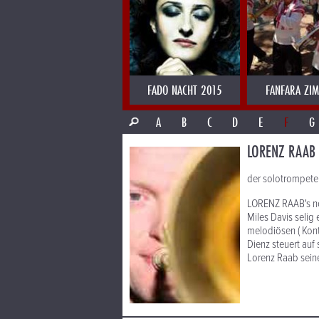
FADO NACHT 2015
FANFARA ZI
A
B
C
D
E
F
G
LORENZ RAAB
der solotrompete
LORENZ RAAB's neu
Miles Davis selig
melodiösen ( Kont
Dienz steuert auf
Lorenz Raab sein