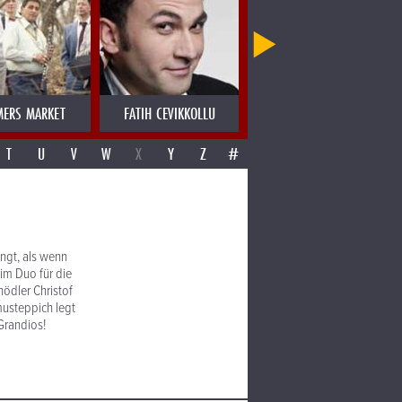
MERS MARKET
FATIH CEVIKKOLLU
FATIMA SPAR & THE FREEDOM 
T
U
V
W
X
Y
Z
#
ingt, als wenn
 im Duo für die
nödler Christof
musteppich legt
Grandios!