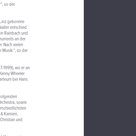
“, so der
 Linz geborene
lalter entschied
k in Rainbach und
truments an der
r. Nach vielen
r Musik.“, so der
7-1999), wo er an
 Kenny Wheeler
zarteum bei Hans
uffolgenden
rchestra, sowie
rschiedlichsten
 & Kamien,
Christian und