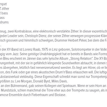
umpet
 zither
 bass
ass
 drums
eug, zwei Kontrabässe, eine elektronisch verstärkte Zither: In dieser exzentris
 jeder Leader sein, Christoph Dienz, der seiner Zither verwegen progressive Klän
llisch grooven und himmlisch schwelgen, Drummer Herbert Pirker, bei dem die 
.
r der XY-Band ist Lorenz Raab, 1975 in Linz geboren, Solotrompeter in der Volk
ngig vom Jazz. Seine geistige Unabhängigkeit hat er bereits in Bands wie Forms 
n Bleu erscheint im Jänner das sehr lyrische Album „Strong Relation“. Die XY-B
ngenheit, mit der sie in gefährlich klingende Soundwelten abtaucht, in denen s
 übergehen, letztlich fast nervenzersetzend werden. Es liegt am Hörer, ob er l
ion, des Funk oder gar eines akustischen Drum'n'Bass erlauschen will. Die lufti
bstanzverlust vieldeutig. Diese Eigenschaft schreibt man sonst nur Trompetenj
rgrößten zu: Lee Morgan, Donald Byrd, Miles Davis.
 an den Bühnenrand, gab seinen Kollegen viel Spielraum. Wenn er sein Horn an
 Mundstück, schien manchmal die Töne eher aus der Trompete zu saugen, als in
famose Ensemble durch Fiebertraum und Ekstase.