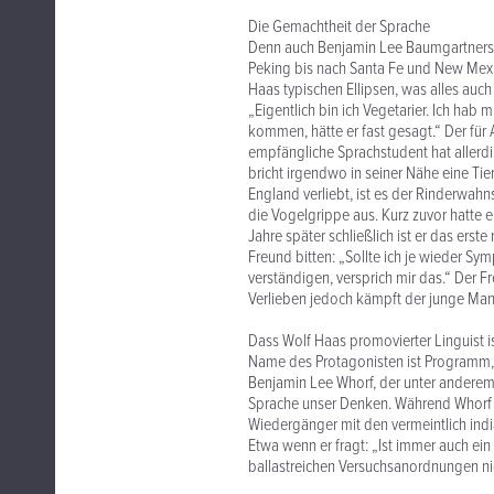
Die Gemachtheit der Sprache
Denn auch Benjamin Lee Baumgartners G
Peking bis nach Santa Fe und New Mexico 
Haas typischen Ellipsen, was alles au
„Eigentlich bin ich Vegetarier. Ich hab
kommen, hätte er fast gesagt.“ Der für 
empfängliche Sprachstudent hat allerdi
bricht irgendwo in seiner Nähe eine Tier
England verliebt, ist es der Rinderwahns
die Vogelgrippe aus. Kurz zuvor hatte 
Jahre später schließlich ist er das ers
Freund bitten: „Sollte ich je wieder Sy
verständigen, versprich mir das.“ Der F
Verlieben jedoch kämpft der junge Mann
Dass Wolf Haas promovierter Linguist
Name des Protagonisten ist Programm, 
Benjamin Lee Whorf, der unter anderem
Sprache unser Denken. Während Whorf vo
Wiedergänger mit den vermeintlich indi
Etwa wenn er fragt: „Ist immer auch ein
ballastreichen Versuchsanordnungen nic