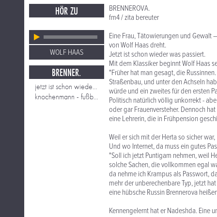
BRENNEROVA.
HÖR ZU
fm4 / zita bereuter
Eine Frau, Tätowierungen und Gewalt 
von Wolf Haas dreht.
WOLF HAAS
Jetzt ist schon wieder was passiert.
Mit dem Klassiker beginnt Wolf Haas s
BRENNER.
"Früher hat man gesagt, die Russinnen
Straßenbau, und unter den Achseln habe
jetzt ist schon wieder was passiert
würde und ein zweites für den ersten Par
knochenmann - fußbaltraining
Politisch natürlich völlig unkorrekt -
oder gar Frauenversteher. Dennoch hat e
eine Lehrerin, die in Frühpension geschi
Weil er sich mit der Herta so sicher war,
Und wo Internet, da muss ein gutes Pas
"Soll ich jetzt Puntigam nehmen, weil 
solche Sachen, die vollkommen egal wa
da nehme ich Krampus als Passwort, das 
mehr der unberechenbare Typ, jetzt hat
eine hübsche Russin Brennerova heißen 
Kennengelernt hat er Nadeshda. Eine un