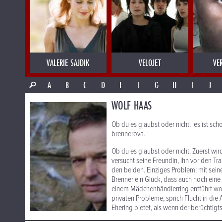
VALERIE SAJDIK
VELOJET
VE
A
B
C
D
E
F
G
H
I
J
WOLF HAAS
Ob du es glaubst oder nicht. es ist sc
brennerova.
Ob du es glaubst oder nicht. Zuerst w
versucht seine Freundin, ihn vor den T
den beiden. Einziges Problem: mit seine
Brenner ein Glück, dass auch noch eine d
einem Mädchenhändlerring entführt word
privaten Probleme, sprich Flucht in die
Ehering bietet, als wenn der berüchtigt