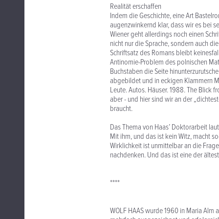
Realität erschaffen
Indem die Geschichte, eine Art Bastelr
augenzwinkernd klar, dass wir es bei s
Wiener geht allerdings noch einen Schrit
nicht nur die Sprache, sondern auch die 
Schriftsatz des Romans bleibt keinesfa
Antinomie-Problem des polnischen Math
Buchstaben die Seite hinunterzurutsch
abgebildet und in eckigen Klammern M
Leute. Autos. Häuser. 1988. The Blick 
aber - und hier sind wir an der „dichte
braucht.
Das Thema von Haas’ Doktorarbeit laut
Mit ihm, und das ist kein Witz, macht s
Wirklichkeit ist unmittelbar an die Frag
nachdenken. Und das ist eine der ältest
****
WOLF HAAS wurde 1960 in Maria Alm am 