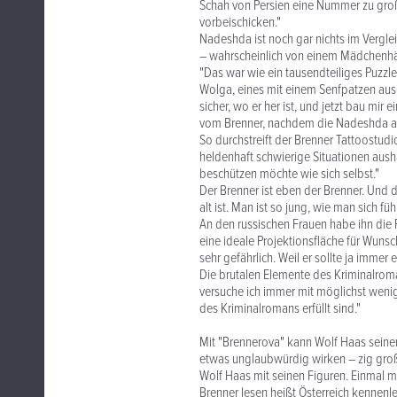
Schah von Persien eine Nummer zu groß,
vorbeischicken."
Nadeshda ist noch gar nichts im Verglei
– wahrscheinlich von einem Mädchenhänd
"Das war wie ein tausendteiliges Puzzle
Wolga, eines mit einem Senfpatzen aus 
sicher, wo er her ist, und jetzt bau mi
vom Brenner, nachdem die Nadeshda all
So durchstreift der Brenner Tattoostudio
heldenhaft schwierige Situationen ausha
beschützen möchte wie sich selbst."
Der Brenner ist eben der Brenner. Und d
alt ist. Man ist so jung, wie man sich füh
An den russischen Frauen habe ihn die Pr
eine ideale Projektionsfläche für Wunsc
sehr gefährlich. Weil er sollte ja immer
Die brutalen Elemente des Kriminalroma
versuche ich immer mit möglichst wenig
des Kriminalromans erfüllt sind."
Mit "Brennerova" kann Wolf Haas seinen
etwas unglaubwürdig wirken – zig gro
Wolf Haas mit seinen Figuren. Einmal me
Brenner lesen heißt Österreich kennenl