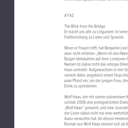
# FAZ
The Blick from the Bridge
Er macht uns alle zu Linguisten: In se
Feldforschung zu Liebe und Sprache.
Wenn er Frauen trifft, hat Benjamin Le
aber nicht erfahren. „Wenn ich den Na
Burger-Verkäuferin auf dem Londoner Gr
Namen ist dabei nicht das einzige Di
Haas umtreibt. Aufgewachsen in den Sieb
seinem Vater, angeblich einem Hopi-Indi
paar Pfund ein, um der jungen Frau, di
Drink zu spendieren.
Wolf Haas, der mit seinen subversiven 
schrieb 2006 den preisgekrönten Dialog
„Wolf Haas“ genannt, und eine Journali
der Leser dabei nicht nur eine wetterf
Autor verworfen hat. An diesen Heidens
Roman von Wolf Haas erweist sich als M