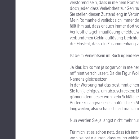
verstörend sein, dass in meinem Roman
doch jeder, dass Verliebtheit zur Gehirn
Sie stellen diesen Zustand eng in Verb
Mein Romanheld verliebt sich immer da
fällt ihm auf, dass er auch immer dort 
Verliebtheitsgehirnauflösung erleidet,
verbundenen Gehirnauflösung berichtet
der Einsicht, dass ein Zusammenhang z
Ist beim Verliebtsein im Buch irgendetw
Ja klar. Ich komm ja sogar vor in meine
raffiniert verschlüsselt. Da die Figur W
Namens gleichsetzen.
In der Werbung hat das bestimmt einen
Sie tun ja einiges, um abzuschrecken: E
gönnen dem Leser wohl kein Schläfche
Andere zu langweilen ist natürlich ein A
langweilen, also schau ich halt manchm
Nun werden Sie ja längst nicht mehr nur 
Für mich ist es schon nett, dass ich 
wohl selbst glauben, dass es ihn wirklich