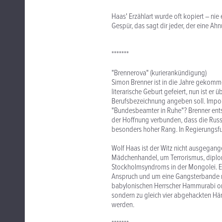
Haas' Erzählart wurde oft kopiert – nie 
Gespür, das sagt dir jeder, der eine Ahn
*******
"Brennerova" (kurierankündigung)
Simon Brenner ist in die Jahre gekommen
literarische Geburt gefeiert, nun ist er 
Berufsbezeichnung angeben soll. Imponie
"Bundesbeamter in Ruhe"? Brenner entsch
der Hoffnung verbunden, dass die Russin
besonders hoher Rang. In Regierungsfu
Wolf Haas ist der Witz nicht ausgegang
Mädchenhandel, um Terrorismus, dipl
Stockholmsyndroms in der Mongolei. E
Anspruch und um eine Gangsterbande na
babylonischen Herrscher Hammurabi ori
sondern zu gleich vier abgehackten Hä
werden.