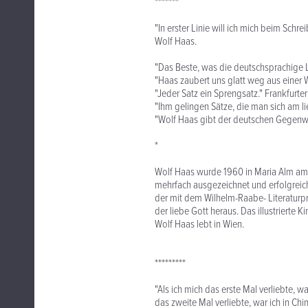
*******
"In erster Linie will ich mich beim Schre
Wolf Haas.
"Das Beste, was die deutschsprachige Lit
"Haas zaubert uns glatt weg aus einer We
"Jeder Satz ein Sprengsatz." Frankfurt
"Ihm gelingen Sätze, die man sich am l
"Wolf Haas gibt der deutschen Gegenwart
*
Wolf Haas wurde 1960 in Maria Alm am 
mehrfach ausgezeichnet und erfolgreich
der mit dem Wilhelm-Raabe- Literaturp
der liebe Gott heraus. Das illustrierte
Wolf Haas lebt in Wien.
*********
"Als ich mich das erste Mal verliebte, 
das zweite Mal verliebte, war ich in Ch