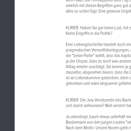
Wolf Haas: Die Flirt-Keppelei über Fu
wirklich mit diesen Begriffen ganz gut ü
alles so schön fügt. Eine gewisse Ungefü
KURIER: Haben Sie gar keine Lust, mit 
Keine Eingriffe in die Politik?
Eine Liebesgeschichte handelt doch im
pragmatischen Vernunftüberlegungen, d
die "beste Partie" wählt, also das kap
ja der Utopie, dass es noch was anderes 
Alltag wieder zuschlägt. Sie kennen ja
dasselbe, abgesehen davon, dass die L
ist an Liebeskummer gestorben, denn o
getrunken und wäre langsamer gefahren.
KURIER: Der Jury-Vorsitzende des Bachm
sich damit anfreunden? Weil verstört ha
Ja unbedingt, kaum etwas unterhält mic
Biedermann von den jungen Leuten "vers
Nach dem Motto: Unsere Noemi geht in 