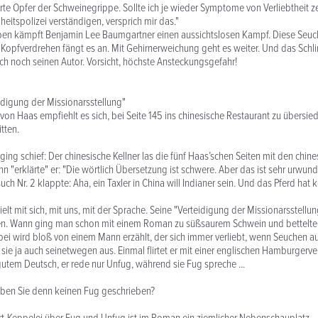
ierte Opfer der Schweinegrippe. Sollte ich je wieder Symptome von Verliebtheit 
eitspolizei verständigen, versprich mir das."
ben kämpft Benjamin Lee Baumgartner einen aussichtslosen Kampf. Diese Seuch
 Kopfverdrehen fängt es an. Mit Gehirnerweichung geht es weiter. Und das Schl
auch noch seinen Autor. Vorsicht, höchste Ansteckungsgefahr!
idigung der Missionarsstellung"
on Haas empfiehlt es sich, bei Seite 145 ins chinesische Restaurant zu übersi
tten.
ging schief: Der chinesische Kellner las die fünf Haas’schen Seiten mit den chin
nn "erklärte" er: "Die wörtlich Übersetzung ist schwere. Aber das ist sehr urwund
h Nr. 2 klappte: Aha, ein Taxler in China will Indianer sein. Und das Pferd hat 
elt mit sich, mit uns, mit der Sprache. Seine "Verteidigung der Missionarsstellu
n. Wann ging man schon mit einem Roman zu süßsaurem Schwein und bettelt
i wird bloß von einem Mann erzählt, der sich immer verliebt, wenn Seuchen a
 sie ja auch seinetwegen aus. Einmal flirtet er mit einer englischen Hamburgerve
 gutem Deutsch, er rede nur Unfug, während sie Fug spreche ...
ben Sie denn keinen Fug geschrieben?