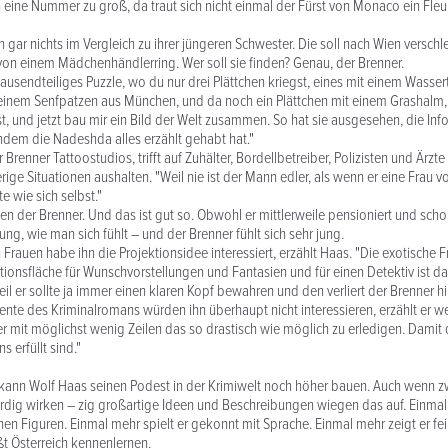
 eine Nummer zu groß, da traut sich nicht einmal der Fürst von Monaco ein Fle
 gar nichts im Vergleich zu ihrer jüngeren Schwester. Die soll nach Wien versch
von einem Mädchenhändlerring. Wer soll sie finden? Genau, der Brenner.
tausendteiliges Puzzle, wo du nur drei Plättchen kriegst, eines mit einem Wasse
einem Senfpatzen aus München, und da noch ein Plättchen mit einem Grashalm, 
ist, und jetzt bau mir ein Bild der Welt zusammen. So hat sie ausgesehen, die In
dem die Nadeshda alles erzählt gehabt hat."
r Brenner Tattoostudios, trifft auf Zuhälter, Bordellbetreiber, Polizisten und Ärz
ige Situationen aushalten. "Weil nie ist der Mann edler, als wenn er eine Frau 
 wie sich selbst."
ben der Brenner. Und das ist gut so. Obwohl er mittlerweile pensioniert und sch
 jung, wie man sich fühlt – und der Brenner fühlt sich sehr jung.
Frauen habe ihn die Projektionsidee interessiert, erzählt Haas. "Die exotische Fr
ktionsfläche für Wunschvorstellungen und Fantasien und für einen Detektiv ist da
eil er sollte ja immer einen klaren Kopf bewahren und den verliert der Brenner h
ente des Kriminalromans würden ihn überhaupt nicht interessieren, erzählt er w
r mit möglichst wenig Zeilen das so drastisch wie möglich zu erledigen. Damit
 erfüllt sind."
kann Wolf Haas seinen Podest in der Krimiwelt noch höher bauen. Auch wenn zwe
dig wirken – zig großartige Ideen und Beschreibungen wiegen das auf. Einma
nen Figuren. Einmal mehr spielt er gekonnt mit Sprache. Einmal mehr zeigt er fe
ßt Österreich kennenlernen.