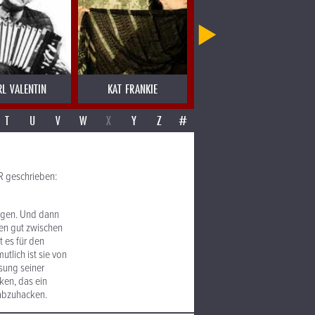
RL VALENTIN
KAT FRANKIE
KETIL BJORNSTAD
T
U
V
W
X
Y
Z
#
R geschrieben:
lagen. Und dann
hen gut zwischen
t es für den
utlich ist sie von
sung seiner
ken, das ein
 abzuhacken.