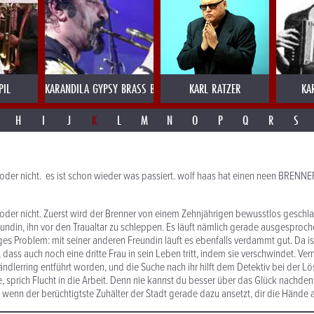
PIL
KARANDILA GYPSY BRASS BULGARIEN
KARL RATZER
KA
H
I
J
K
L
M
N
O
P
Q
R
S
oder nicht. es ist schon wieder was passiert. wolf haas hat einen neen BRENNE
oder nicht. Zuerst wird der Brenner von einem Zehnjährigen bewusstlos gesch
eundin, ihn vor den Traualtar zu schleppen. Es läuft nämlich gerade ausgesproc
ges Problem: mit seiner anderen Freundin läuft es ebenfalls verdammt gut. Da is
 dass auch noch eine dritte Frau in sein Leben tritt, indem sie verschwindet. Verm
lerring entführt worden, und die Suche nach ihr hilft dem Detektiv bei der Lö
, sprich Flucht in die Arbeit. Denn nie kannst du besser über das Glück nachden
ls wenn der berüchtigtste Zuhälter der Stadt gerade dazu ansetzt, dir die Hände