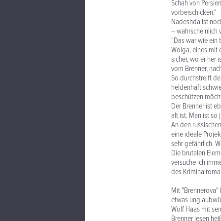
Schah von Persien
vorbeischicken."
Nadeshda ist noch
– wahrscheinlich 
"Das war wie ein 
Wolga, eines mit 
sicher, wo er her 
vom Brenner, nach
So durchstreift de
heldenhaft schwier
beschützen möchte
Der Brenner ist e
alt ist. Man ist so
An den russischen 
eine ideale Proje
sehr gefährlich. W
Die brutalen Elem
versuche ich imme
des Kriminalromans
Mit "Brennerova" 
etwas unglaubwür
Wolf Haas mit sei
Brenner lesen hei