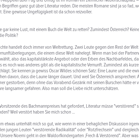
irt-Keppelei über Fug und Unfug ist im Roman ein ziemlicher Nebenschauplatz 
n Begriffen ganz gut über Literatur reden. Die meisten Romane sind ja so fad, wei
t. Eine gewisse Ungefügigkeit ist da schon reizvoller.
 gar keine Lust, mit einem Buch die Welt zu retten? Zumindest Österreich? Kein
die Politik?
ichte handelt doch immer von Weltrettung. Zwei Leute gegen den Rest der Wel
nunftüberlegungen, die einem diese Welt nahelegt. Wenn man bei der Partnerw
" wählt, also das kapitalstärkste Angebot oder den Erben des Nachbarfeldes, d
s es noch was anderes gibt als die kapitalistische Vernunft. Zumindest als kurze
chlägt. Sie kennen ja gewiss Oscar Wildes schönen Satz: Eine Laune und die ewi
en davon, dass die Laune länger dauert. Und weil Sie Österreich ansprechen: 
er gestorben, denn ohne das Vorabend-Gezänk mit seinen Burschen hätte er vi
e langsamer gefahren. Also man soll die Liebe nicht unterschätzen.
Vorsitzende des Bachmannpreises hat gefordert, Literatur müsse "verstörend" s
den? Weil verstört haben Sie mich schon ...
m etwas unterhält mich so gut, wie wenn in einer behaglichen Diskussion irgend
n jungen Leuten "verstörende Radikalität" oder "Rotz­frechsein" und dergleiche
nsere Noemi geht in den Waldorfkindergarten ,Frech & Verstörend". Aber was 