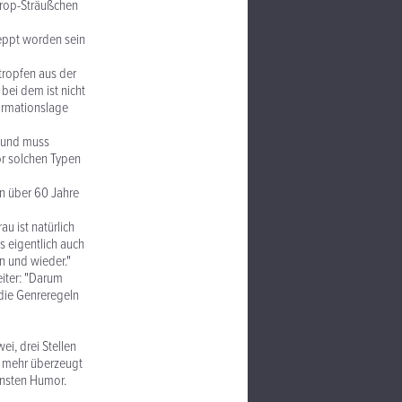
urop-Sträußchen
leppt worden sein
rtropfen aus der
bei dem ist nicht
formationslage
te und muss
vor solchen Typen
on über 60 Jahre
au ist natürlich
s eigentlich auch
in und wieder."
eiter: "Darum
 die Genreregeln
i, drei Stellen
l mehr überzeugt
insten Humor.