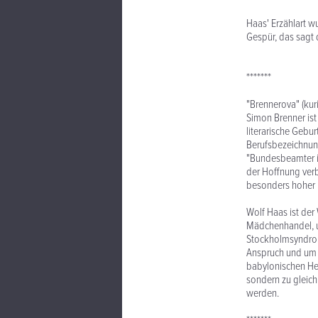
Haas' Erzählart wu
Gespür, das sagt d
*******
"Brennerova" (ku
Simon Brenner ist
literarische Gebur
Berufsbezeichnung
"Bundesbeamter in 
der Hoffnung verbu
besonders hoher 
Wolf Haas ist der
Mädchenhandel, u
Stockholmsyndrom
Anspruch und um 
babylonischen Her
sondern zu gleich
werden.