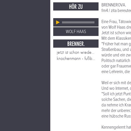
BRENNEROVA.
HÖR ZU
fm4 / zita bereute
Eine Frau, Tätow
von Wolf Haas dre
WOLF HAAS
Jetzt ist schon wi
Mit dem Klassiker
BRENNER.
"Früher hat man g
Straßenbau, und u
jetzt ist schon wieder was passiert
würde und ein zwei
knochenmann - fußbaltraining
Politisch natürli
oder gar Frauenve
eine Lehrerin, die
Weil er sich mit d
Und wo Internet, 
"Soll ich jetzt P
solche Sachen, di
da nehme ich Kram
mehr der unberech
eine hübsche Russ
Kennengelernt hat