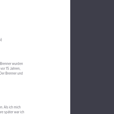
u)
v Brenner wurden
vor 15 Jahren,
 Der Brenner und
n. Als ich mich
re später war ich