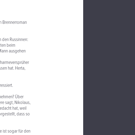
en Brennerroman
h den Russinnen:
iten beim
n Mann ausgehen
 Charmeversprüher
sen hat. Herta,
ressiert.
i nehmen? Über
re sagt, Nikolaus,
edacht hat, weil
rgestellt, dass so
 ist sogar für den