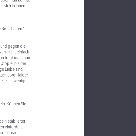
– aber man könnte
l sich in ihnen
e Botschaften?
t und gegen die
ahl nicht einfach
ann folgt man man
 Utopie, bis der
ge Liebe sind
Auch Jörg Haider
elleicht weniger
ein. Können Sie
ein etablierter
n einfordert.
soll daran