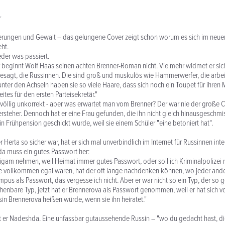
r
ierungen und Gewalt – das gelungene Cover zeigt schon worum es sich im neu
ht.
eder was passiert.
 beginnt Wolf Haas seinen achten Brenner-Roman nicht. Vielmehr widmet er sic
esagt, die Russinnen. Die sind groß und muskulös wie Hammerwerfer, die arbe
nter den Achseln haben sie so viele Haare, dass sich noch ein Toupet für ihre
tes für den ersten Parteisekretär."
ch völlig unkorrekt - aber was erwartet man vom Brenner? Der war nie der große
rsteher. Dennoch hat er eine Frau gefunden, die ihn nicht gleich hinausgeschmis
 in Frühpension geschickt wurde, weil sie einem Schüler "eine betoniert hat".
er Herta so sicher war, hat er sich mal unverbindlich im Internet für Russinnen inte
da muss ein gutes Passwort her:
untigam nehmen, weil Heimat immer gutes Passwort, oder soll ich Kriminalpolize
e vollkommen egal waren, hat der oft lange nachdenken können, wo jeder ande
pus als Passwort, das vergesse ich nicht. Aber er war nicht so ein Typ, der so g
enbare Typ, jetzt hat er Brennerova als Passwort genommen, weil er hat sich vo
in Brennerova heißen würde, wenn sie ihn heiratet."
 er Nadeshda. Eine unfassbar gutaussehende Russin – "wo du gedacht hast, die