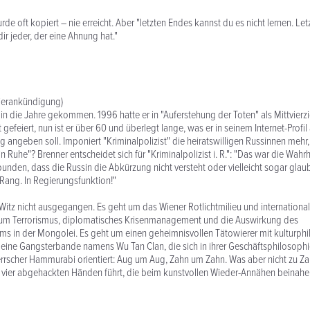
rde oft kopiert – nie erreicht. Aber "letzten Endes kannst du es nicht lernen. Le
ir jeder, der eine Ahnung hat."
rierankündigung)
 in die Jahre gekommen. 1996 hatte er in "Auferstehung der Toten" als Mittvierz
t gefeiert, nun ist er über 60 und überlegt lange, was er in seinem Internet-Profil 
 angeben soll. Imponiert "Kriminalpolizist" die heiratswilligen Russinnen mehr, 
Ruhe"? Brenner entscheidet sich für "Kriminalpolizist i. R.": "Das war die Wahrh
nden, dass die Russin die Abkürzung nicht versteht oder vielleicht sogar glaubt
Rang. In Regierungsfunktion!"
 Witz nicht ausgegangen. Es geht um das Wiener Rotlichtmilieu und internationa
m Terrorismus, diplomatisches Krisenmanagement und die Auswirkung des
s in der Mongolei. Es geht um einen geheimnisvollen Tätowierer mit kulturph
eine Gangsterbande namens Wu Tan Clan, die sich in ihrer Geschäftsphilosoph
rscher Hammurabi orientiert: Aug um Aug, Zahn um Zahn. Was aber nicht zu Zah
 vier abgehackten Händen führt, die beim kunstvollen Wieder-Annähen beinahe