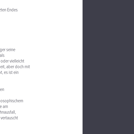
tzten Endes
iger seine
als
oder vielleicht
eit, aber doch mit
, es ist ein
len
ilosophischem
ie am
nausfall,
 vertauscht