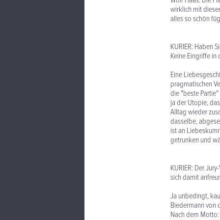
Wolf Haas: Die Fl
wirklich mit diese
alles so schön füg
KURIER: Haben Sie
Keine Eingriffe in 
Eine Liebesgesch
pragmatischen Ver
die "beste Partie
ja der Utopie, das
Alltag wieder zus
dasselbe, abgeseh
ist an Liebeskumm
getrunken und wär
KURIER: Der Jury-
sich damit anfreun
Ja unbedingt, kau
Biedermann von de
Nach dem Motto: U