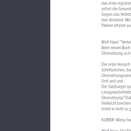
das erste registr
sofort die Gesundh
Gegen das Verlie
den Verstand. Mit
Patient infiziert 
Wolf Haas' "Verte
Beim neuen Buch v
Übersetzung zu bi
Der erste Versuch 
Schriftzeichen, da
Übersetzungsversuc
Und und und.
Der Salzburger spi
Lesegewohnheite
Übersetzung? Dabe
Vielleicht brechen
meint in nicht so
KURIER: Wieso ha