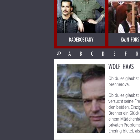
KADEBOSTANY
KAJN FORS
A
B
C
D
E
F
G
WOLF HAAS
Ob du es glaubst 
brennerova.
Ob du es glaubst 
versucht seine Fr
den beiden. Einzi
Brenner ein Glück,
einem Mädchenhänd
privaten Probleme
Ehering bietet, a