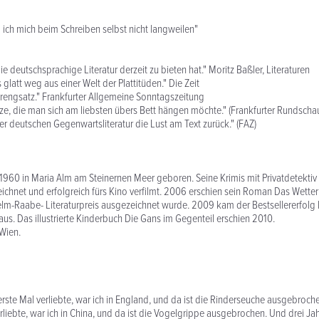
ill ich mich beim Schreiben selbst nicht langweilen"
e deutschsprachige Literatur derzeit zu bieten hat." Moritz Baßler, Literaturen
glatt weg aus einer Welt der Plattitüden." Die Zeit
prengsatz." Frankfurter Allgemeine Sonntagszeitung
ze, die man sich am liebsten übers Bett hängen möchte." (Frankfurter Rundscha
er deutschen Gegenwartsliteratur die Lust am Text zurück." (FAZ)
960 in Maria Alm am Steinernen Meer geboren. Seine Krimis mit Privatdetekti
chnet und erfolgreich fürs Kino verfilmt. 2006 erschien sein Roman Das Wetter 
lm-Raabe- Literaturpreis ausgezeichnet wurde. 2009 kam der Bestsellererfolg
aus. Das illustrierte Kinderbuch Die Gans im Gegenteil erschien 2010.
 Wien.
erste Mal verliebte, war ich in England, und da ist die Rinderseuche ausgebroche
rliebte, war ich in China, und da ist die Vogelgrippe ausgebrochen. Und drei Jah