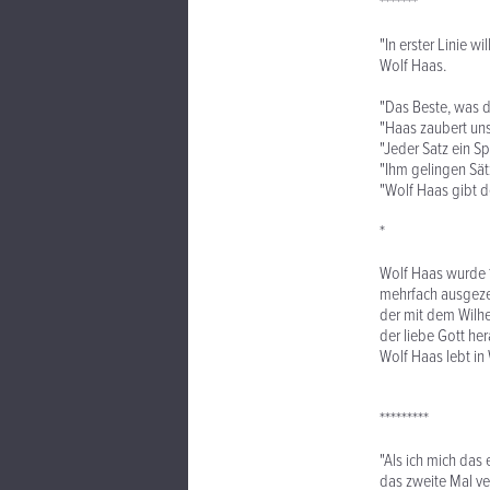
*******
"In erster Linie w
Wolf Haas.
"Das Beste, was di
"Haas zaubert uns 
"Jeder Satz ein S
"Ihm gelingen Sät
"Wolf Haas gibt d
*
Wolf Haas wurde 1
mehrfach ausgezei
der mit dem Wilhe
der liebe Gott her
Wolf Haas lebt in
*********
"Als ich mich das 
das zweite Mal ve