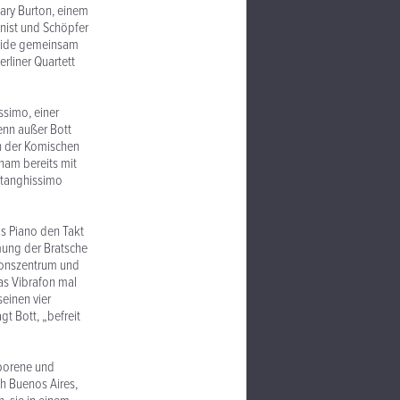
Gary Burton, einem
nist und Schöpfer
 beide gemeinsam
rliner Quartett
ssimo, einer
enn außer Bott
an der Komischen
ham bereits mit
atanghissimo
s Piano den Takt
mmung der Bratsche
ionszentrum und
as Vibrafon mal
seinen vier
t Bott, „befreit
eborene und
ch Buenos Aires,