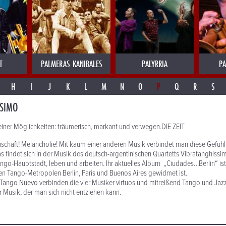
T
PALMERAS KANIBALES
PALYRRIA
PA
H
I
J
K
L
M
N
O
P
Q
R
S
SSIMO
iner Möglichkeiten: träumerisch, markant und verwegen.DIE ZEIT
schaft! Melancholie! Mit kaum einer anderen Musik verbindet man diese Gefühl
s findet sich in der Musik des deutsch-argentinischen Quartetts Vibratanghissim
ango-Hauptstadt, leben und arbeiten. Ihr aktuelles Album „Ciudades…Berlin“ ist 
den Tango-Metropolen Berlin, Paris und Buenos Aires gewidmet ist.
 Tango Nuevo verbinden die vier Musiker virtuos und mitreißend Tango und Jaz
r Musik, der man sich nicht entziehen kann.