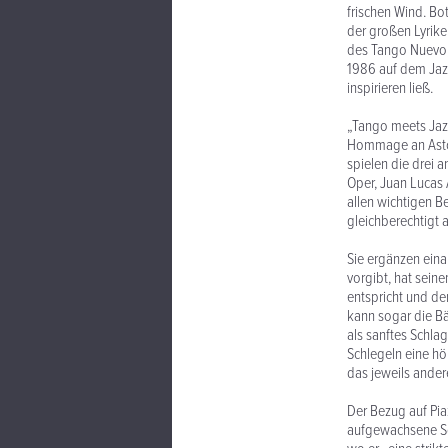
frischen Wind. Bo
der großen Lyrike
des Tango Nuevo, 
1986 auf dem Jazz
inspirieren ließ.
„Tango meets Jaz
Hommage an Astor 
spielen die drei 
Oper, Juan Lucas 
allen wichtigen B
gleichberechtigt a
Sie ergänzen ein
vorgibt, hat sein
entspricht und d
kann sogar die Bä
als sanftes Schlag
Schlegeln eine hö
das jeweils ander
Der Bezug auf Pia
aufgewachsene Soh