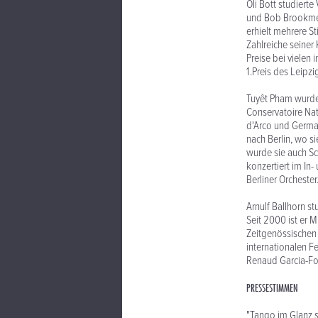
Oli Bott studiert
und Bob Brookmeye
erhielt mehrere S
Zahlreiche seine
Preise bei vielen
1.Preis des Leip
Tuyêt Pham wurde 
Conservatoire Nat
d'Arco und Germai
nach Berlin, wo si
wurde sie auch Sc
konzertiert im In
Berliner Orcheste
Arnulf Ballhorn s
Seit 2000 ist er 
Zeitgenössischen 
internationalen Fe
Renaud Garcia-Fon
PRESSESTIMMEN
"Tango im Glanz s