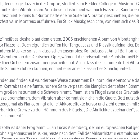
tt, der einzige Jazzer in der Gruppe, studierte am Berklee College of Music bei 
r unter den Vibrafonisten. Von diesem Instrument war auch Piazzolla, Bandoneo
fasziniert. Eigens für Burton hatte er eine Suite für Vibrafon geschrieben, die
festival in Montreux aufführten. Ein Stück Musikgeschichte, von dem sich das Be
z“ heißt es deshalb auf dem ersten, 2006 erschienenen Album von Vibratanghi
Piazzolla. Doch eigentlich treffen hier Tango, Jazz und Klassik aufeinander. D
anderen Musiker sonst in klassischen Ensembles: Kontrabassist Arnulf Ballhorn 
Aisemberg an der Deutschen Oper, während die freischaffende Pianistin Tuyêt P
erliner Orchestern zusammengearbeitet hat. Auch dass die Instrumente bei Vibr
lle Stimmen führen können, erinnert eher an ein klassisches Streichquartett.
ander und finden auf wunderbare Weise zusammen: Ballhorn, der ebenso wie da
em Kontrabass eine fünfte, höhere Saite verpasst, die klanglich der tiefsten Sti
em großen Instrument die Schwere nimmt. Pham ist am Flügel zwar das Gravitat
sse übernehmen, dem Vibrafon aber kommt sie nicht in die Quere. Bott nutzt d
zeug, mal als Piano, bringt allerlei Akkordeffekte hervor und zieht dennoch mit 
rbar feine Grenze zu den Hämmern des Flügels. „Die Ähnlichkeit zueinander“, sag
e Instrument.“
zzolla ist daher Programm. Juan Lucas Aisemberg, der im europäischen Exil g
n argentinischer Musiker, reiste nach dem Fall der Militärdiktatur erstmals na