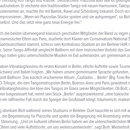
te Trennung von Tango und Klassik“ beobachtete. Piazzolla aber war es gelungen
aufzuheben. Er reicherte den traditionellen Tango mit neuen Harmonien, Takts
elementen an, machte ihn mit Bartók, Ravel und Schönberg bekannt. Doch vor 
mprovisieren. „Wenn wir Piazzollas Stücke spielen und sie aufsprengen“, so Bot
selbst. Und das setzt eine ganz neue Energie frei.“
ch die beiden überwiegend klassisch geschulten Mitglieder der Band zu eigen 
namesischer Eltern aus Paris, studierte dort Klavier am Conservatoire National S
 Süddeutschland stammt, schloss sein Kontrabass-Studium an der Berliner HdK
 Seine Tango-Affinität vergleicht Ballhorn mit dem historischen Vorbild des G
ngo trafen ganz unterschiedliche Musiker im Exil aufeinander, um gemeinsam z
ben Vibratanghissimo ihr erstes Konzert in Berlin, etliche Auftritte sowie Tour
Schweiz und Italien folgten. „Wir haben unsere gemeinsame Sprache gefunden, 
elt Ballhorn. Das kürzlich erschienene Album „Ciudades ... Berlin“ (Big Tone Rec
CD-Trilogie, die den Tangometropolen Berlin, Buenos Aires und Paris gewidmet is
 Vibratanghissimo der Idee des Tangos im Glanz seiner Möglichkeiten. Oli Bott, d
n beigesteuert hat, nennt sein Stück „Berlin“ augenzwinkernd „eine türkische S
ie ein raffinierter Fall durch die Spiegel der Großstadt klingt, träumerisch, mark
 überkam Bott während seines Studiums in Berklee. Dort tauschte er sich mit a
 die Begeisterung für Piazzolla und später die Begegnung mit Aisemberg verti
 Stimmung. „Und im kulturell offenen Berlin haben wir die unterschiedlichsten M
hren und viele Auftrittsorte, um uns weiterzuentwickeln“, sagt Bott. Wiederholt