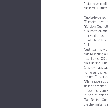
"Träumereien mit 
"Brillant!" Kulturr
"Große leidenscha
"Eine atemberaube
"Bei dem Quartett
"Träumereien mit 
den Kontrabass m
pointierten Stacc
Berlin
"Just listen how 
"Die Mischung au
macht diese CD z
"Das Berliner Quar
Crossover aus Ja
richtig zur Sache.
in einen Tänzer, 
"Die Tangos aus V
sie lebt, arbeitet
treiben sich zum 
Stunde" zu zelebr
"Das Berliner Qua
gleichermaßen vir