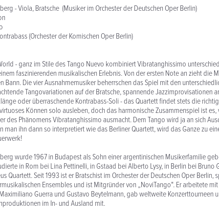
erg - Viola, Bratsche (Musiker im Orchester der Deutschen Oper Berlin)
on
no
 Kontrabass (Orchester der Komischen Oper Berlin)
orld - ganz im Stile des Tango Nuevo kombiniert Vibratanghissimo unterschied
 einem faszinierenden musikalischen Erlebnis. Von der ersten Note an zieht die 
ren Bann. Die vier Ausnahmemusiker beherrschen das Spiel mit den unterschiedl
achtende Tangovariationen auf der Bratsche, spannende Jazzimprovisationen 
rklänge oder überraschende Kontrabass-Soli - das Quartett findet stets die richt
n virtuoses Können solo ausleben, doch das harmonische Zusammenspiel ist es,
ber des Phänomens Vibratanghissimo ausmacht. Dem Tango wird ja an sich Aus
 man ihn dann so interpretiert wie das Berliner Quartett, wird das Ganze zu e
uerwerk!
berg wurde 1967 in Budapest als Sohn einer argentinischen Musikerfamilie ge
studierte in Rom bei Lina Pettinelli, in Gstaad bei Alberto Lysy, in Berlin bei Bruno
 Quartett. Seit 1993 ist er Bratschist im Orchester der Deutschen Oper Berlin, 
musikalischen Ensembles und ist Mitgründer von „NoviTango". Er arbeitete mit
 Maximiliano Guerra und Gustavo Beytelmann, gab weltweite Konzerttourneen u
enproduktionen im In- und Ausland mit.