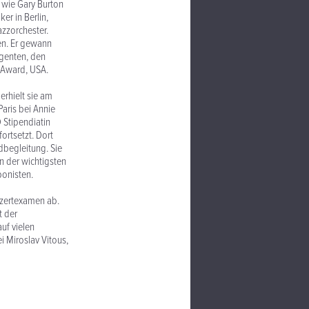
 wie Gary Burton
r in Berlin,
azzorchester.
en. Er gewann
igenten, den
 Award, USA.
erhielt sie am
aris bei Annie
 Stipendiatin
fortsetzt. Dort
dbegleitung. Sie
n der wichtigsten
ponisten.
nzertexamen ab.
t der
uf vielen
ei Miroslav Vitous,