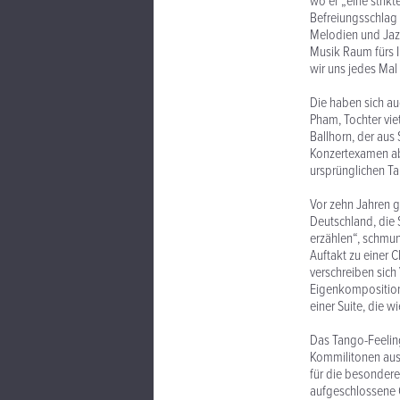
wo er „eine strik
Befreiungsschlag 
Melodien und Jazz
Musik Raum fürs I
wir uns jedes Mal 
Die haben sich au
Pham, Tochter viet
Ballhorn, der aus
Konzertexamen ab.
ursprünglichen Ta
Vor zehn Jahren ga
Deutschland, die 
erzählen“, schmunz
Auftakt zu einer 
verschreiben sich
Eigenkompositione
einer Suite, die w
Das Tango-Feeling
Kommilitonen aus,
für die besondere
aufgeschlossene O