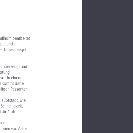
allhorn bearbeitet
gati und
Der Tagesspiegel
ik überzeugt und
eitung
voll in einem
nd kommt dabei
eiligen Passanten
Hauptstadt, wie
Schnelligkeit,
 die "tote
inem
tionen von Astor