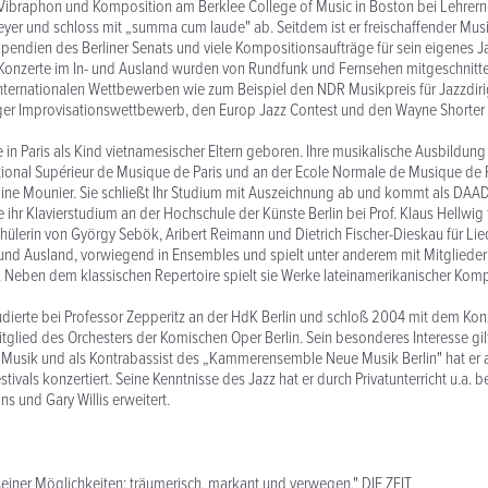
e Vibraphon und Komposition am Berklee College of Music in Boston bei Lehrern
r und schloss mit „summa cum laude" ab. Seitdem ist er freischaffender Musike
tipendien des Berliner Senats und viele Kompositionsaufträge für sein eigenes J
r Konzerte im In- und Ausland wurden von Rundfunk und Fernsehen mitgeschnitt
 internationalen Wettbewerben wie zum Beispiel den NDR Musikpreis für Jazzdir
ziger Improvisationswettbewerb, den Europ Jazz Contest und den Wayne Shorter
in Paris als Kind vietnamesischer Eltern geboren. Ihre musikalische Ausbildung 
ional Supérieur de Musique de Paris und an der Ecole Normale de Musique de P
ne Mounier. Sie schließt Ihr Studium mit Auszeichnung ab und kommt als DAAD
e ihr Klavierstudium an der Hochschule der Künste Berlin bei Prof. Klaus Hellwig 
hülerin von György Sebök, Aribert Reimann und Dietrich Fischer-Dieskau für Lie
- und Ausland, vorwiegend in Ensembles und spielt unter anderem mit Mitglieder
r. Neben dem klassischen Repertoire spielt sie Werke lateinamerikanischer Kom
tudierte bei Professor Zepperitz an der HdK Berlin und schloß 2004 mit dem Ko
Mitglied des Orchesters der Komischen Oper Berlin. Sein besonderes Interesse gil
Musik und als Kontrabassist des „Kammerensemble Neue Musik Berlin" hat er a
stivals konzertiert. Seine Kenntnisse des Jazz hat er durch Privatunterricht u.a. b
s und Gary Willis erweitert.
einer Möglichkeiten: träumerisch, markant und verwegen." DIE ZEIT