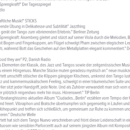
Sprengkraft!" Der Tagesspiegel
adio
ftliche Musik!" STICKS
nde Übung in Delikatesse und Subtilität" Jazzthing
 gerät der Tango zum vibrierenden Erlebnis." Berliner Zeitung
Sprengkraft: Aisemberg gleitet und stürzt auf seiner Viola durch die Melodien, B
it Bogen und Fingerkuppen, am Flügel schwelgt Pham zwischen elegischen Le
ati, während Bott das Geschehen auf den Metallplatten elegant kommentiert." 
good they are" P2, Danish Radio
s Elementen der Klassik, des Jazz und Tangos sowie der zeitgenössischen Mus
u einem Hörgenuss. Manche Stücke muten geradezu mystisch an." neue musikz
tett umschifft stilsicher die Klippen gängiger Klischees, umkreist den Tango lust
zz und kammermusikalischem Feeling, schwelgt in einer träumerischen Suite u
 Hier sitzt jeder Handgriff, jede Note. Und als Zuhörer verwandelt man sich vom 
der plötzlich nirgendwo mehr hin muss. Hörenswert." TIP Berlin
ibratanghissimo aktuellen Album "Ciudades...Berlin" erzählen vom Tempo der 
 und feiert. Vibraphon und Bratsche übertrumpfen sich gegenseitig in Läufen und 
Höhepunkt und treffen sich schließlich, um gemeinsam zur Ruhe zu kommen und
ieren." Deutsche Welle
rtett hat sich dem Tango Nuevo verschrieben und frönt dieser Leidenschaft in e
tuosen wie sensiblen Parforceritt auch auf seinem jüngsten Album mit Komposi