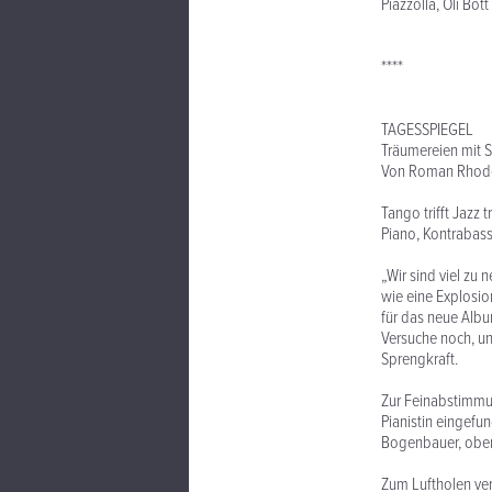
Piazzolla, Oli Bot
****
TAGESSPIEGEL
Träumereien mit 
Von Roman Rhod
Tango trifft Jazz 
Piano, Kontrabass
„Wir sind viel zu 
wie eine Explosio
für das neue Alb
Versuche noch, u
Sprengkraft.
Zur Feinabstimmu
Pianistin eingefu
Bogenbauer, oben
Zum Luftholen ver