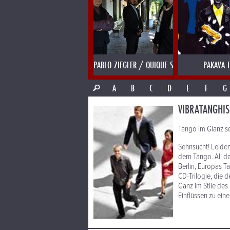
PABLO ZIEGLER / QUIQUE SINESI
PAKAVA I
A
B
C
D
E
F
G
VIBRATANGHI
Tango im Glanz se
Sehnsucht! Leiden
dem Tango. All da
Berlin, Europas T
CD-Trilogie, die 
Ganz im Stile des
Einflüssen zu eine