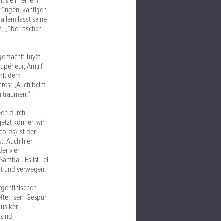
, sie in einem
prüngen, kantigen
allem lässt seine
t, „überraschen
gemacht: Tuyêt
upérieur; Arnulf
 mit dem
enres: „Auch beim
u träumen.“
neen durch
jetzt können wir
ords) ist der
t. Auch hier
er vier
amba“. Es ist Teil
ant und verwegen.
rgentinischen
eften sein Gespür
usiker,
 sind