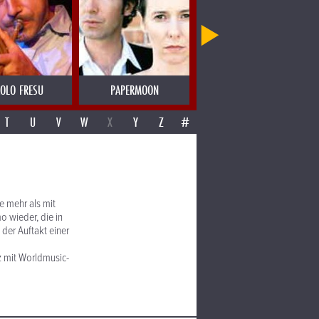
OLO FRESU
PAPERMOON
PAROV STELAR
T
U
V
W
X
Y
Z
#
e mehr als mit
o wieder, die in
der Auftakt einer
z mit Worldmusic-