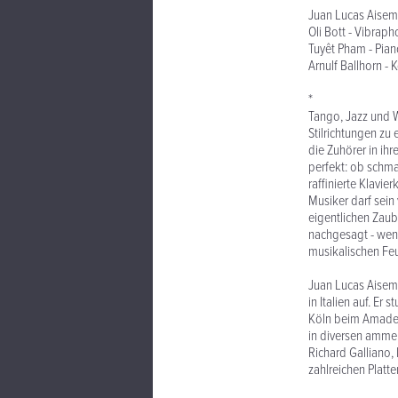
Juan Lucas Aisemb
Oli Bott - Vibraph
Tuyêt Pham - Pia
Arnulf Ballhorn -
*
Tango, Jazz und W
Stilrichtungen zu
die Zuhörer in ih
perfekt: ob schm
raffinierte Klavie
Musiker darf sei
eigentlichen Zau
nachgesagt - wenn
musikalischen Fe
Juan Lucas Aisem
in Italien auf. Er 
Köln beim Amadeus
in diversen ammer
Richard Galliano,
zahlreichen Platt