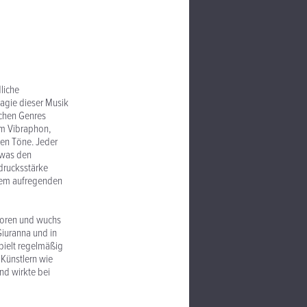
liche
Magie dieser Musik
ichen Genres
am Vibraphon,
igen Töne. Jeder
 was den
drucksstärke
inem aufregenden
boren und wuchs
 Giuranna und in
spielt regelmäßig
 Künstlern wie
nd wirkte bei