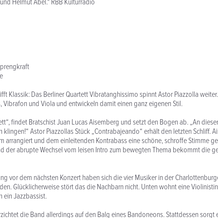
t und Helmut Abel." RBB Kulturradio
Sprengkraft
e
trifft Klassik: Das Berliner Quartett Vibratanghissimo spinnt Astor Piazzolla weite
, Vibrafon und Viola und entwickeln damit einen ganz eigenen Stil.
nett“, findet Bratschist Juan Lucas Aisemberg und setzt den Bogen ab. „An dieser
n klingen!“ Astor Piazzollas Stück „Contrabajeando“ erhält den letzten Schliff. 
um arrangiert und dem einleitenden Kontrabass eine schöne, schroffe Stimme g
nd der abrupte Wechsel vom leisen Intro zum bewegten Thema bekommt die g
ng vor dem nächsten Konzert haben sich die vier Musiker in der Charlottenbur
nden. Glücklicherweise stört das die Nachbarn nicht. Unten wohnt eine Violinisti
 ein Jazzbassist.
zichtet die Band allerdings auf den Balg eines Bandoneons. Stattdessen sorgt e