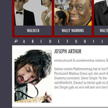
WALDECK
WALLY WARNING
WALT
A
B
C
D
E
F
G
H
I
J
JOSEPH ARTHUR
eindrucksvoll & unverkennbar starkes St
Seinen ersten Plattenvertrag hat er bei
Produzent Markus Dravs auf, der auch Ar
Grammy nominiert. Seine Single "In th
veröffentlicht. Darauf zu hören gab es
der Single gab es von will.iam von den 