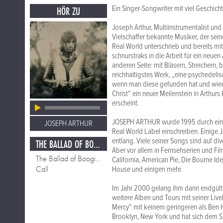
Ein Singer-Songwriter mit viel Geschicht
HÖR ZU
Joseph Arthur, Multiinstrumentalist und
Vielschaffer bekannte Musiker, der sein
Real World unterschrieb und bereits mi
schnurstraks in die Arbeit für ein neue
anderen Seite: mit Bläsern, Streichern, 
reichhaltigstes Werk, „eine psychedelis
wenn man diese gefunden hat und wieder
Christ“ ein neuer Meilenstein in Arthurs
erscheint.
JOSEPH ARTHUR wurde 1995 durch ein D
JOSEPH ARTHUR
Real World Label einschreiben. Einige
entlang. Viele seiner Songs sind auf d
THE BALLAD OF BOOGIE CHRIST
Aber vor allem in Fernsehserien und Fil
The Ballad of Boogie Christ
California, American Pie, Die Bourne Id
Call
House und einigen mehr.
Im Jahr 2000 gelang ihm dann endgült
weitere Alben und Tours mit seiner Liv
Mercy“ mit keinem geringeren als Ben H
Brooklyn, New York und hat sich dem Stil