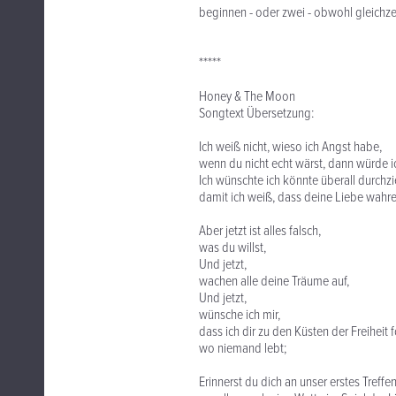
beginnen - oder zwei - obwohl gleichzei
*****
Honey & The Moon
Songtext Übersetzung:
Ich weiß nicht, wieso ich Angst habe,
wenn du nicht echt wärst, dann würde i
Ich wünschte ich könnte überall durchz
damit ich weiß, dass deine Liebe wahrer 
Aber jetzt ist alles falsch,
was du willst,
Und jetzt,
wachen alle deine Träume auf,
Und jetzt,
wünsche ich mir,
dass ich dir zu den Küsten der Freiheit 
wo niemand lebt;
Erinnerst du dich an unser erstes Treffen