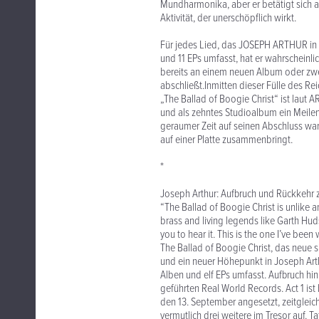
Mundharmonika, aber er betätigt sich au
Aktivität, der unerschöpflich wirkt.
Für jedes Lied, das JOSEPH ARTHUR in 
und 11 EPs umfasst, hat er wahrscheinli
bereits an einem neuen Album oder zwei
abschließt.Inmitten dieser Fülle des
„The Ballad of Boogie Christ“ ist laut A
und als zehntes Studioalbum ein Meilens
geraumer Zeit auf seinen Abschluss wa
auf einer Platte zusammenbringt.
*
Joseph Arthur: Aufbruch und Rückkehr z
“The Ballad of Boogie Christ is unlike a
brass and living legends like Garth Hud
you to hear it. This is the one I’ve been
The Ballad of Boogie Christ, das neue 
und ein neuer Höhepunkt in Joseph Arth
Alben und elf EPs umfasst. Aufbruch h
geführten Real World Records. Act 1 ist 
den 13. September angesetzt, zeitgleich
vermutlich drei weitere im Tresor auf. 