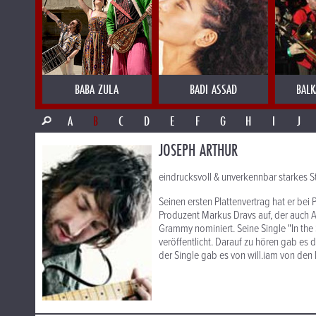
BABA ZULA
BADI ASSAD
BALK
A
B
C
D
E
F
G
H
I
J
JOSEPH ARTHUR
eindrucksvoll & unverkennbar starkes St
Seinen ersten Plattenvertrag hat er bei
Produzent Markus Dravs auf, der auch Ar
Grammy nominiert. Seine Single "In th
veröffentlicht. Darauf zu hören gab es
der Single gab es von will.iam von den 