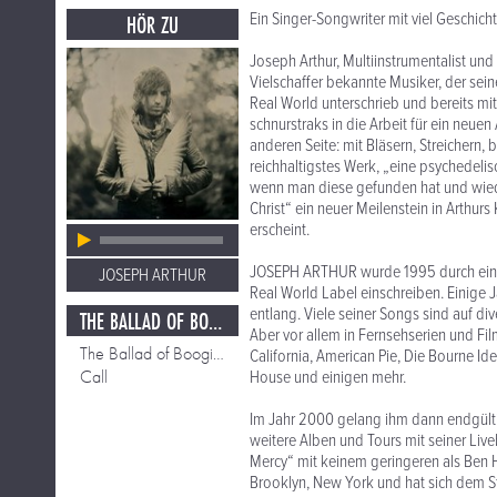
Ein Singer-Songwriter mit viel Geschicht
HÖR ZU
Joseph Arthur, Multiinstrumentalist und
Vielschaffer bekannte Musiker, der sein
Real World unterschrieb und bereits mi
schnurstraks in die Arbeit für ein neue
anderen Seite: mit Bläsern, Streichern, 
reichhaltigstes Werk, „eine psychedelis
wenn man diese gefunden hat und wieder
Christ“ ein neuer Meilenstein in Arthurs
erscheint.
JOSEPH ARTHUR wurde 1995 durch ein D
JOSEPH ARTHUR
Real World Label einschreiben. Einige
entlang. Viele seiner Songs sind auf d
THE BALLAD OF BOOGIE CHRIST
Aber vor allem in Fernsehserien und Fil
The Ballad of Boogie Christ
California, American Pie, Die Bourne Id
Call
House und einigen mehr.
Im Jahr 2000 gelang ihm dann endgült
weitere Alben und Tours mit seiner Liv
Mercy“ mit keinem geringeren als Ben H
Brooklyn, New York und hat sich dem Stil