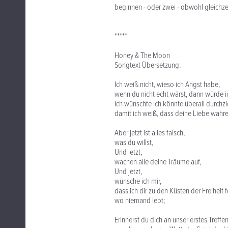
beginnen - oder zwei - obwohl gleichzei
*****
Honey & The Moon
Songtext Übersetzung:
Ich weiß nicht, wieso ich Angst habe,
wenn du nicht echt wärst, dann würde i
Ich wünschte ich könnte überall durchz
damit ich weiß, dass deine Liebe wahrer 
Aber jetzt ist alles falsch,
was du willst,
Und jetzt,
wachen alle deine Träume auf,
Und jetzt,
wünsche ich mir,
dass ich dir zu den Küsten der Freiheit 
wo niemand lebt;
Erinnerst du dich an unser erstes Treffen