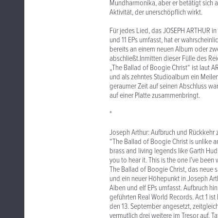
Mundharmonika, aber er betätigt sich au
Aktivität, der unerschöpflich wirkt.
Für jedes Lied, das JOSEPH ARTHUR in 
und 11 EPs umfasst, hat er wahrscheinli
bereits an einem neuen Album oder zwei
abschließt.Inmitten dieser Fülle des
„The Ballad of Boogie Christ“ ist laut A
und als zehntes Studioalbum ein Meilens
geraumer Zeit auf seinen Abschluss wa
auf einer Platte zusammenbringt.
*
Joseph Arthur: Aufbruch und Rückkehr z
“The Ballad of Boogie Christ is unlike a
brass and living legends like Garth Hud
you to hear it. This is the one I’ve been
The Ballad of Boogie Christ, das neue 
und ein neuer Höhepunkt in Joseph Arth
Alben und elf EPs umfasst. Aufbruch h
geführten Real World Records. Act 1 ist 
den 13. September angesetzt, zeitgleich
vermutlich drei weitere im Tresor auf. 