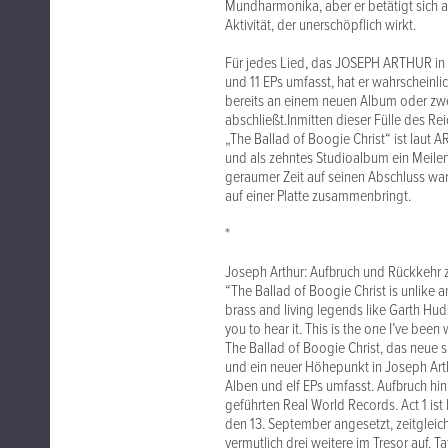
Mundharmonika, aber er betätigt sich au
Aktivität, der unerschöpflich wirkt.
Für jedes Lied, das JOSEPH ARTHUR in 
und 11 EPs umfasst, hat er wahrscheinli
bereits an einem neuen Album oder zwei
abschließt.Inmitten dieser Fülle des
„The Ballad of Boogie Christ“ ist laut A
und als zehntes Studioalbum ein Meilens
geraumer Zeit auf seinen Abschluss wa
auf einer Platte zusammenbringt.
*
Joseph Arthur: Aufbruch und Rückkehr z
“The Ballad of Boogie Christ is unlike a
brass and living legends like Garth Hud
you to hear it. This is the one I’ve been
The Ballad of Boogie Christ, das neue 
und ein neuer Höhepunkt in Joseph Arth
Alben und elf EPs umfasst. Aufbruch h
geführten Real World Records. Act 1 ist 
den 13. September angesetzt, zeitgleich
vermutlich drei weitere im Tresor auf. 