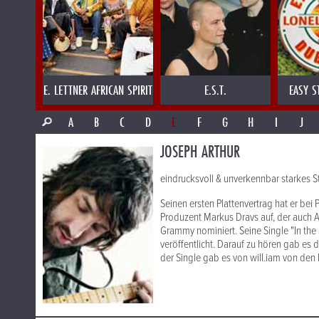
E. LETTNER AFRICAN SPIRIT
E.S.T.
EASY S
A
B
C
D
E
F
G
H
I
J
JOSEPH ARTHUR
eindrucksvoll & unverkennbar starkes St
Seinen ersten Plattenvertrag hat er bei
Produzent Markus Dravs auf, der auch Ar
Grammy nominiert. Seine Single "In th
veröffentlicht. Darauf zu hören gab es
der Single gab es von will.iam von den 