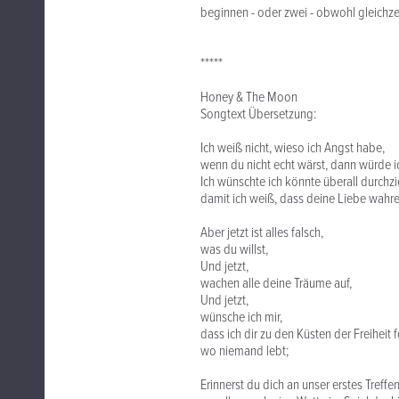
beginnen - oder zwei - obwohl gleichzei
*****
Honey & The Moon
Songtext Übersetzung:
Ich weiß nicht, wieso ich Angst habe,
wenn du nicht echt wärst, dann würde i
Ich wünschte ich könnte überall durchz
damit ich weiß, dass deine Liebe wahrer 
Aber jetzt ist alles falsch,
was du willst,
Und jetzt,
wachen alle deine Träume auf,
Und jetzt,
wünsche ich mir,
dass ich dir zu den Küsten der Freiheit 
wo niemand lebt;
Erinnerst du dich an unser erstes Treffen