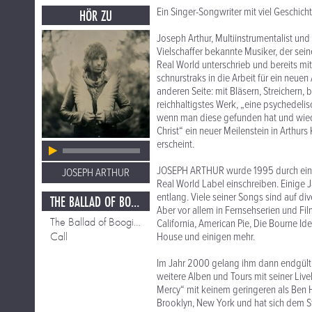
Ein Singer-Songwriter mit viel Geschicht
HÖR ZU
Joseph Arthur, Multiinstrumentalist und
Vielschaffer bekannte Musiker, der sein
Real World unterschrieb und bereits mi
schnurstraks in die Arbeit für ein neue
anderen Seite: mit Bläsern, Streichern, 
reichhaltigstes Werk, „eine psychedelis
wenn man diese gefunden hat und wieder
Christ“ ein neuer Meilenstein in Arthurs
erscheint.
JOSEPH ARTHUR wurde 1995 durch ein D
JOSEPH ARTHUR
Real World Label einschreiben. Einige
entlang. Viele seiner Songs sind auf d
THE BALLAD OF BOOGIE CHRIST
Aber vor allem in Fernsehserien und Fil
The Ballad of Boogie Christ
California, American Pie, Die Bourne Id
Call
House und einigen mehr.
Im Jahr 2000 gelang ihm dann endgült
weitere Alben und Tours mit seiner Liv
Mercy“ mit keinem geringeren als Ben H
Brooklyn, New York und hat sich dem Stil