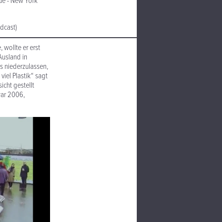
ue - New York
dcast)
 wollte er erst
Ausland in
s niederzulassen,
iel Plastik“ sagt
cht gestellt
war 2006,