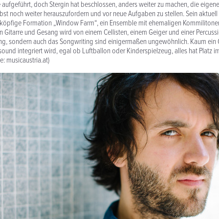
aufgeführt, doch Stergin hat beschlossen, anders weiter zu machen, die eigen
elbst noch weiter herauszufordern und vor neue Aufgaben zu stellen. Sein aktuell
ierköpfige Formation „Window Farm“, ein Ensemble mit ehemaligen Kommilitonen
an Gitarre und Gesang wird von einem Cellisten, einem Geiger und einer Percussio
ung, sondern auch das Songwriting sind einigermaßen ungewöhnlich. Kaum ein 
sound integriert wird, egal ob Luftballon oder Kinderspielzeug, alles hat Platz
e: musicaustria.at)