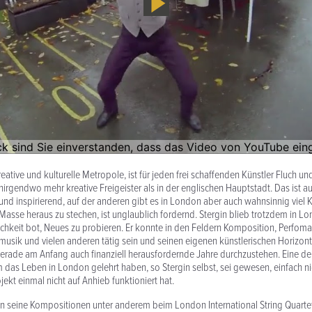
eative und kulturelle Metropole, ist für jeden frei schaffenden Künstler Fluch u
nirgendwo mehr kreative Freigeister als in der englischen Hauptstadt. Das ist au
und inspirierend, auf der anderen gibt es in London aber auch wahnsinnig viel K
Masse heraus zu stechen, ist unglaublich fordernd. Stergin blieb trotzdem in Lon
ichkeit bot, Neues zu probieren. Er konnte in den Feldern Komposition, Perfoma
musik und vielen anderen tätig sein und seinen eigenen künstlerischen Horizont
gerade am Anfang auch finanziell herausfordernde Jahre durchzustehen. Eine de
m das Leben in London gelehrt haben, so Stergin selbst, sei gewesen, einfach n
ekt einmal nicht auf Anhieb funktioniert hat.
 seine Kompositionen unter anderem beim London International String Quartett