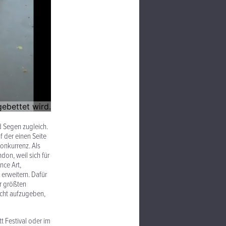
nd Segen zugleich.
f der einen Seite
onkurrenz. Als
don, weil sich für
nce Art,
 erweitern. Dafür
r größten
icht aufzugeben,
 Festival oder im