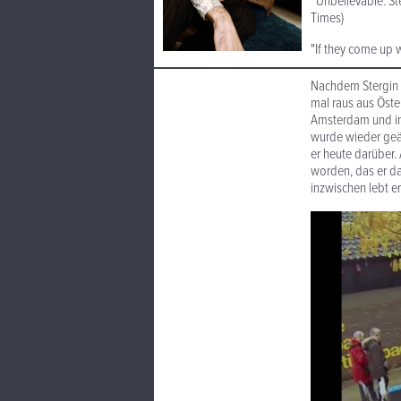
“Unbelievable. St
Times)
"If they come up wi
Nachdem Stergin in
mal raus aus Öster
Amsterdam und in 
wurde wieder geän
er heute darüber.
worden, das er d
inzwischen lebt e