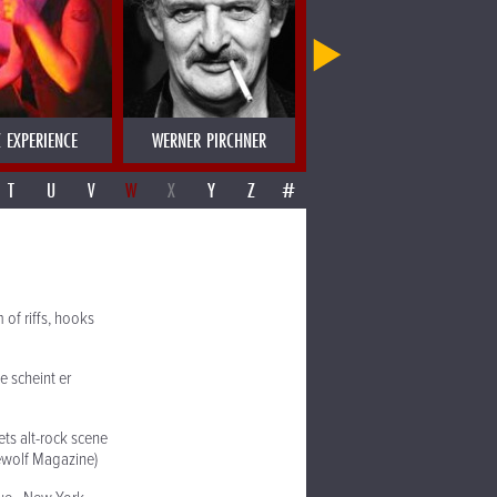
 EXPERIENCE
WERNER PIRCHNER
WERNER SCHWAB
T
U
V
W
X
Y
Z
#
 of riffs, hooks
e scheint er
ts alt-rock scene
ewolf Magazine)