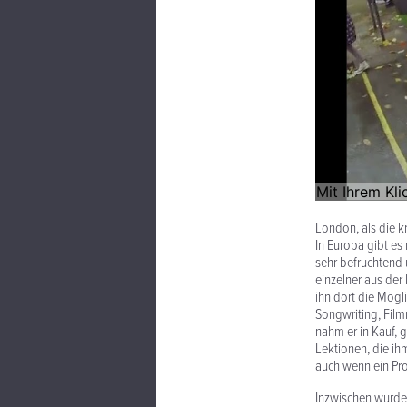
London, als die kr
In Europa gibt es 
sehr befruchtend 
einzelner aus der 
ihn dort die Mögl
Songwriting, Film
nahm er in Kauf, 
Lektionen, die ih
auch wenn ein Proj
Inzwischen wurden