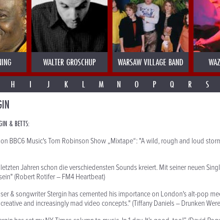
NING
WALTER GROSCHUP
WARSAW VILLAGE BAND
WAZ
H
I
J
K
L
M
N
O
P
Q
R
S
GIN
GIN & BETTS:
d on BBC6 Music's Tom Robinson Show „Mixtape“:
"A wild, rough and loud storm
 letzten Jahren schon die verschiedensten Sounds kreiert. Mit seiner neuen Singl
ein"
(Robert Rotifer – FM4 Heartbeat)
er & songwriter Stergin has cemented his importance on London's alt-pop mee
 creative and increasingly mad video concepts."
(Tiffany Daniels – Drunken Wer