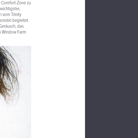
e Comfort-Zone zu
 wichtigstes
 vom Trinity
nistin begleitet.
Geräusch, das
 im Window Farm