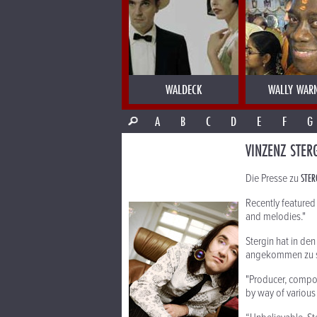
WALDECK
WALLY WAR
A
B
C
D
E
F
G
VINZENZ STER
STER
Die Presse zu
Recently feature
and melodies."
Stergin hat in den
angekommen zu s
"Producer, compos
by way of various