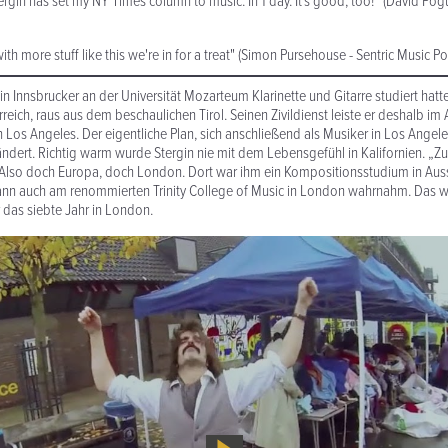
ergin has set my NY Times column to music. In 1 day. It’s good, too!”
(David Pog
th more stuff like this we're in for a treat"
(Simon Pursehouse - Sentric Music Po
 Innsbrucker an der Universität Mozarteum Klarinette und Gitarre studiert hatte,
reich, raus aus dem beschaulichen Tirol. Seinen Zivildienst leiste er deshalb im 
Los Angeles. Der eigentliche Plan, sich anschließend als Musiker in Los Angele
dert. Richtig warm wurde Stergin nie mit dem Lebensgefühl in Kalifornien. „Zu v
 Also doch Europa, doch London. Dort war ihm ein Kompositionsstudium in Aussi
ann auch am renommierten Trinity College of Music in London wahrnahm. Das 
r das siebte Jahr in London.