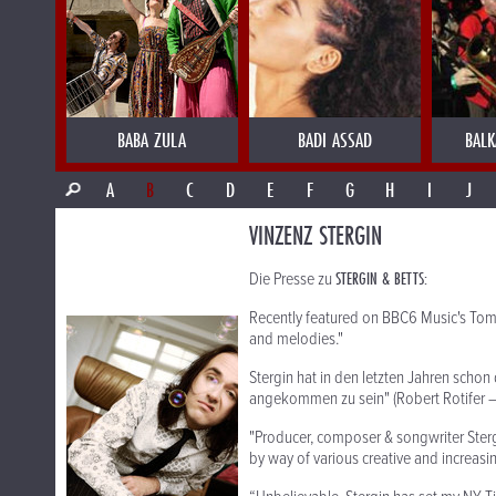
BABA ZULA
BADI ASSAD
BALK
A
B
C
D
E
F
G
H
I
J
VINZENZ STERGIN
STERGIN & BETTS:
Die Presse zu
Recently featured on BBC6 Music's To
and melodies."
Stergin hat in den letzten Jahren schon 
angekommen zu sein"
(Robert Rotifer 
"Producer, composer & songwriter Ster
by way of various creative and increas