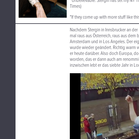
“Unbelievable. Stergin has set my NY Ti
Times)
"If they come up with more stuff like this
Nachdem Stergin in Innsbrucker an der U
mal raus aus Österreich, raus aus dem be
Amsterdam und in Los Angeles. Der eige
wurde wieder geändert. Richtig warm wur
er heute darüber. Also doch Europa, do
worden, das er dann auch am renommie
inzwischen lebt er das siebte Jahr in L