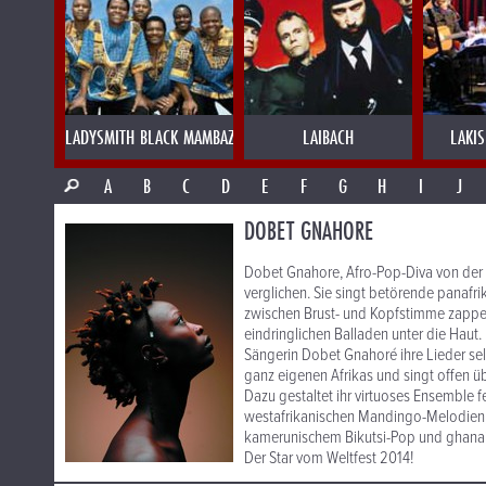
LADYSMITH BLACK MAMBAZO
LAIBACH
LAKI
A
B
C
D
E
F
G
H
I
J
DOBET GNAHORE
Dobet Gnahore, Afro-Pop-Diva von der 
verglichen. Sie singt betörende panafrik
zwischen Brust- und Kopfstimme zappen
eindringlichen Balladen unter die Haut.
Sängerin Dobet Gnahoré ihre Lieder selb
ganz eigenen Afrikas und singt offen üb
Dazu gestaltet ihr virtuoses Ensemble 
westafrikanischen Mandingo-Melodien, 
kamerunischem Bikutsi-Pop und ghanai
Der Star vom Weltfest 2014!