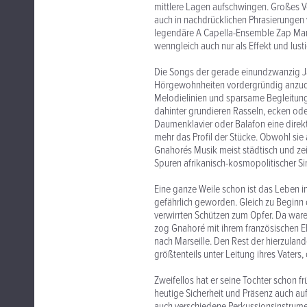
mittlere Lagen aufschwingen. Großes 
auch in nachdrücklichen Phrasierungen v
legendäre A Capella-Ensemble Zap Mama
wenngleich auch nur als Effekt und lust
Die Songs der gerade einundzwanzig Ja
Hörgewohnheiten vordergründig anzudiene
Melodielinien und sparsame Begleitung.
dahinter grundieren Rasseln, ecken od
Daumenklavier oder Balafon eine direk
mehr das Profil der Stücke. Obwohl sie
Gnahorés Musik meist städtisch und zei
Spuren afrikanisch-kosmopolitischer S
Eine ganze Weile schon ist das Leben i
gefährlich geworden. Gleich zu Beginn
verwirrten Schützen zum Opfer. Da ware
zog Gnahoré mit ihrem französischen E
nach Marseille. Den Rest der hierzuland
größtenteils unter Leitung ihres Vaters
Zweifellos hat er seine Tochter schon fr
heutige Sicherheit und Präsenz auch auf
auch verschiedene Perkussionsinstrumen