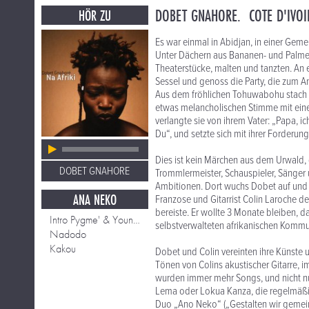
DOBET GNAHORE. COTE D'IVOI
HÖR ZU
Es war einmal in Abidjan, in einer Gem
Unter Dächern aus Bananen- und Palmen
Theaterstücke, malten und tanzten. An
Sessel und genoss die Party, die zum 
Aus dem fröhlichen Tohuwabohu stach p
etwas melancholischen Stimme mit einem
verlangte sie von ihrem Vater: „Papa, ich
Du“, und setzte sich mit ihrer Forderung
Dies ist kein Märchen aus dem Urwald, 
DOBET GNAHORE
Trommlermeister, Schauspieler, Sänger
Ambitionen. Dort wuchs Dobet auf und 
ANA NEKO
Franzose und Gitarrist Colin Laroche de
bereiste. Er wollte 3 Monate bleiben, 
Intro Pygme' & Youne'
selbstverwalteten afrikanischen Komm
Nadodo
Kakou
Dobet und Colin vereinten ihre Künste 
Tönen von Colins akustischer Gitarre, 
wurden immer mehr Songs, und nicht nu
Lema oder Lokua Kanza, die regelmäßig
Duo „Ano Neko“ („Gestalten wir gemein