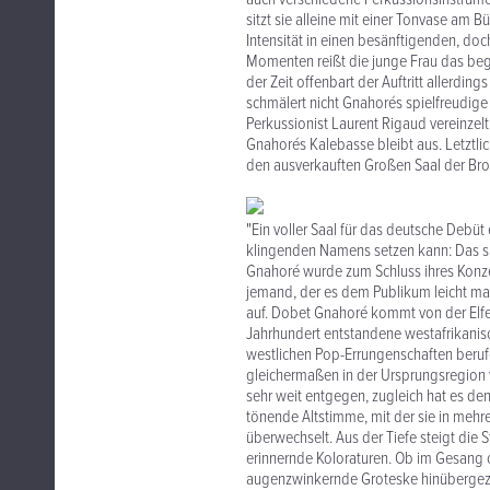
sitzt sie alleine mit einer Tonvase am 
Intensität in einen besänftigenden, d
Momenten reißt die junge Frau das bege
der Zeit offenbart der Auftritt allerdin
schmälert nicht Gnahorés spielfreudige 
Perkussionist Laurent Rigaud vereinzel
Gnahorés Kalebasse bleibt aus. Letztli
den ausverkauften Großen Saal der Brot
"Ein voller Saal für das deutsche Debüt 
klingenden Namens setzen kann: Das spr
Gnahoré wurde zum Schluss ihres Konzert
jemand, der es dem Publikum leicht macht
auf. Dobet Gnahoré kommt von der Elfenb
Jahrhundert entstandene westafrikanisc
westlichen Pop-Errungenschaften berufe
gleichermaßen in der Ursprungsregion 
sehr weit entgegen, zugleich hat es den
tönende Altstimme, mit der sie in mehre
überwechselt. Aus der Tiefe steigt die
erinnernde Koloraturen. Ob im Gesang o
augenzwinkernde Groteske hinübergezo