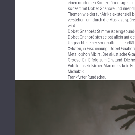
einen modernen Kontext übertragen. In B
Konzert mit Dobet Gnahoré und ihrer 
Themen wie der für Afrika existenziell
verstehen, um durch die Musik zu spüren
wird.
Dobet Gnahorés Stimme ist eingebunden
Dobet Gnahoré sich selbst allein auf der
Ungeachtet einer songhaften Linearität 
Xylofon, in Erscheinung; Dobet Gnahoré
Metallophon Mbira. Die akustische Git
Groove. Ein Erfolg zum Einstand: Die h
Publikums zielsicher. Man muss kein Pr
Michalzik
Frankfurter Rundschau