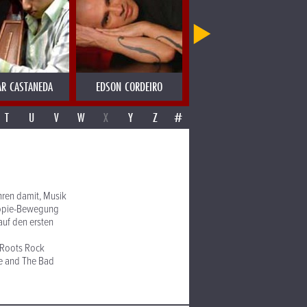
R CASTANEDA
EDSON CORDEIRO
EDWYN COLLINS
T
U
V
W
X
Y
Z
#
hren damit, Musik
 Hippie-Bewegung
auf den ersten
d Roots Rock
ve and The Bad