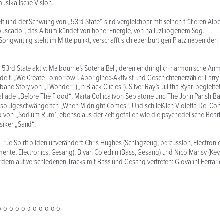
musikalische Vision.
it und der Schwung von „53rd State“ sind vergleichbar mit seinen früheren Albe
buscado“, das Album kündet von hoher Energie, von halluzinogenem Sog.
ongwriting steht im Mittelpunkt, verschafft sich ebenbürtigen Platz neben de
53rd State aktiv: Melbourne’s Soteria Bell, deren eindringlich harmonische An
elt. „We Create Tomorrow“. Aboriginee-Aktivist und Geschichtenerzähler Larry 
ne Story von „I Wonder“ („In Black Circles“). Silver Ray’s Julitha Ryan begleite
llade „Before The Flood“. Marta Collica (von Sepiatone und The John Parish Ba
 soulgeschwängerten „When Midnight Comes“. Und schließlich Violetta Del Con
b von „Sodium Rum“, ebenso aus der Zeit gefallen wie die psychedelische Bear
siker „Sand“.
True Spirit bilden unverändert: Chris Hughes (Schlagzeug, percussion, Electroni
mente, Electronics, Gesang), Bryan Colechin (Bass, Gesang) und Nico Mansy (Keyb
erdem auf verschiedenen Tracks mit Bass und Gesang vertreten: Giovanni Ferrario
o-o-o-o-o-o-o-o-o-o-o