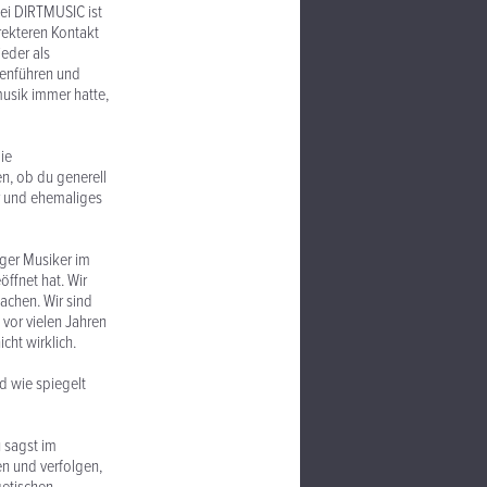
ei DIRTMUSIC ist
irekteren Kontakt
eder als
enführen und
musik immer hatte,
ie
n, ob du generell
er und ehemaliges
nger Musiker im
öffnet hat. Wir
achen. Wir sind
vor vielen Jahren
cht wirklich.
nd wie spiegelt
u sagst im
en und verfolgen,