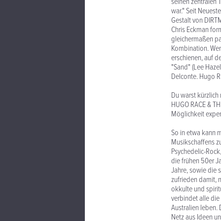
seinen zentralen 
war." Seit Neues
Gestalt von DIRT
Chris Eckman form
gleichermaßen pas
Kombination. Wenn 
erschienen, auf d
"Sand" (Lee Hazel
Delconte. Hugo R
Du warst kürzlic
HUGO RACE & THE 
Möglichkeit experi
So in etwa kann m
Musikschaffens zu
Psychedelic-Rock,
die frühen 50er J
Jahre, sowie die 
zufrieden damit, 
okkulte und spiri
verbindet alle di
Australien leben.
Netz aus Ideen un