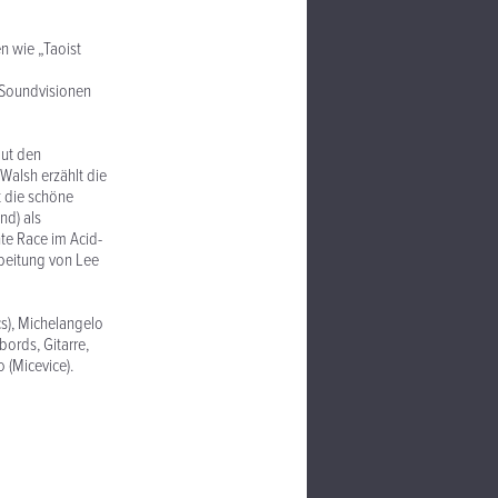
n wie „Taoist
n Soundvisionen
mut den
Walsh erzählt die
t die schöne
nd) als
te Race im Acid-
beitung von Lee
cs), Michelangelo
ords, Gitarre,
 (Micevice).