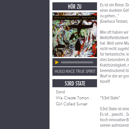
Es ist ein Reise. 
HÖR ZU
einer dunklen Gef
zu gehen…“
(Gianluca Testani
Wie oft haben wir
Weltöffentlichkeit
hat. Weil seine M
nicht recht zugeh
für fantastische,
dies besonders de
Kratzbürstigkeit, 
beeindruckend tön
HUGO RACE TRUE SPIRIT
Wurf in der an gr
höre!!!
53RD STATE
Sand
We Create Tomorrow
“53rd State”
Girl Called Sunset
53rd State ist ei
Es ist... jawohl..
hoch innovative B
seinen aufreizend