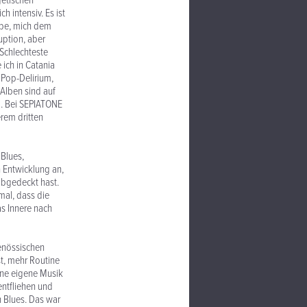
getischen
h intensiv. Es ist
habe, mich dem
uption, aber
Schlechteste
ich in Catania
 Pop-Delirium,
Alben sind auf
. Bei SEPIATONE
rem dritten
 Blues,
 Entwicklung an,
abgedeckt hast.
mal, dass die
as Innere nach
genössischen
st, mehr Routine
ine eigene Musik
entfliehen und
n Blues. Das war