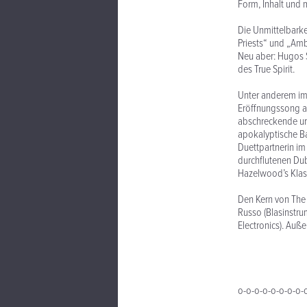
Form, Inhalt und 
Die Unmittelbarke
Priests“ und „Am
Neu aber: Hugos S
des True Spirit.
Unter anderem im 
Eröffnungssong ad
abschreckende urba
apokalyptische Ba
Duettpartnerin im
durchflutenen Du
Hazelwood’s Klas
Den Kern von The 
Russo (Blasinstru
Electronics). Auß
o-o-o-o-o-o-o-o-