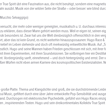
Der True Spirit übt eine Faszination aus, die nicht beruhigt, sondern eine magn
ahr ausübt. Musik von der wilden Seite der Straße – oder besser: wie blind dur
, Mucchio Selvaggigo)
 versucht, der mehr oder weniger geneigten, musikalisch u. U. durchaus interess
 zu erklären, dass dieser Mann gehört werden muss. Weil er eigen ist, seinen eige
usik besonders ist. Zwar hat uns die Welt diesbezüglich offensichtlich in den v
ört, aber das ist kein Grund, es nicht weiterhin hinauszuposaunen: Hugo Race & T
 knietief im Leben stehende und doch oft merkwürdig entweltlichte Musik. Auf „5
utlich. Hugo und seine Mannen haben Frieden geschlossen mit sich, mit ihrer 
mit ihren Experimenten, mit ihren Soundvisionen. Sie vollbringen hier ein Destillat
t. Vordergründig sanft, einnehmend – und doch hintergründig und ernst. Der vi
oßen Würfen nicht eben armen Karriere des kosmopolitischen Existenzialisten. N
ne große Platte. Thema und Klangdichte sind groß, die sie durchströmende Leiden
. Soul Music, gefiltert durch eine über Jahre entwickelte Pop-Sensibilität und ausg
and. Durchzogen mit elektronischer Psychedelik, geführt von Hugo Races einzi
en , inspirierenden Texten. Hugo und sein dreikontinentales Kollektiv True Spiri