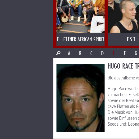
E. LETTNER AFRICAN SPIRIT
E.S.T.
A
B
C
D
E
F
G
HUGO RACE TR
die australische 
Hugo Race wuchs i
zu machen. Er sel
sowie der Beat-Ge
cave-Platten als Gi
Die Musik von Hug
sowie Einflüssen 
Seeds und: Leona