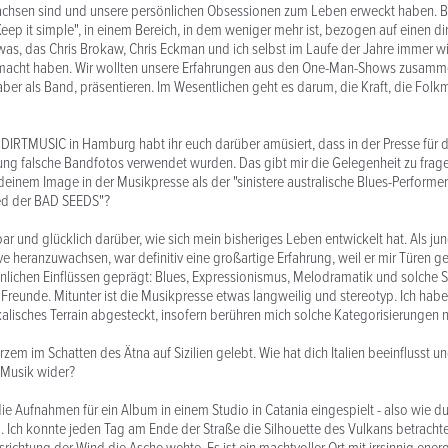
chsen sind und unsere persönlichen Obsessionen zum Leben erweckt haben. B
Keep it simple", in einem Bereich, in dem weniger mehr ist, bezogen auf einen d
as, das Chris Brokaw, Chris Eckman und ich selbst im Laufe der Jahre immer wi
macht haben. Wir wollten unsere Erfahrungen aus den One-Man-Shows zusamm
aber als Band, präsentieren. Im Wesentlichen geht es darum, die Kraft, die Folk
DIRTMUSIC in Hamburg habt ihr euch darüber amüsiert, dass in der Presse für d
g falsche Bandfotos verwendet wurden. Das gibt mir die Gelegenheit zu frage
t deinem Image in der Musikpresse als der "sinistere australische Blues-Perform
ed der BAD SEEDS"?
bar und glücklich darüber, wie sich mein bisheriges Leben entwickelt hat. Als ju
ve heranzuwachsen, war definitiv eine großartige Erfahrung, weil er mir Türen ge
nlichen Einflüssen geprägt: Blues, Expressionismus, Melodramatik und solche S
reunde. Mitunter ist die Musikpresse etwas langweilig und stereotyp. Ich habe 
alisches Terrain abgesteckt, insofern berühren mich solche Kategorisierungen ni
rzem im Schatten des Ätna auf Sizilien gelebt. Wie hat dich Italien beeinflusst u
r Musik wider?
ie Aufnahmen für ein Album in einem Studio in Catania eingespielt - also wie d
. Ich konnte jeden Tag am Ende der Straße die Silhouette des Vulkans betracht