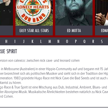
EASY STAR ALL-STARS
ED MOTTA
EDMA
H
I
J
K
L
M
N
O
P
Q
R
S
UE SPIRIT
version von calexico: zwischen nick cave und leonard cohen
n Melbourne (Australien) in einer Hippie-Community auf und begann mit 15 Ja
ber bezeichnet sich als politischen Musiker und sieht sich in der Tradition der
neration. 1983 gründete Hugo Race mit Nick Cave die Bad Seeds und ist auch 
tarrist zu hören.
o Race & True Spirit ist eine Mischung aus Dub, Industrial, Ambient, Blues- un
der Aborigine-Musik. Musikalische Ähnlichkeiten bestehen natürlich zu Nick Ca
rd Cohen.