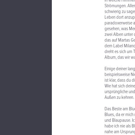
in welche Himmels
Strömungen. Allerd
schwierig zu sage
Leben dort anzupa
paradoxerweise au
gesehen, was Mens
zwei Alben unter 
das auf Martas G
dem Label Milano
dreht es sich um 
Album, das wir wa
Einige deiner lan
beispielsweise N
ist klar, dass du
Wie hat sich dein
ursprüngliche und
Außen zu kehren.
Das Beste am Blue
Blues, da er mich 
und Blaupause. Ic
habe ich nie als B
nahe am Ursprung 