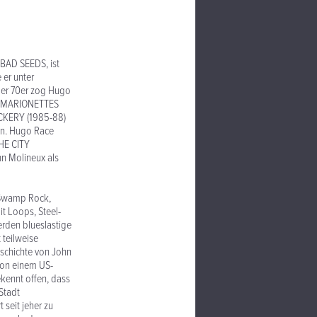
 BAD SEEDS, ist
 er unter
 der 70er zog Hugo
TH MARIONETTES
ECKERY (1985-88)
en. Hugo Race
THE CITY
hn Molineux als
r Swamp Rock,
it Loops, Steel-
rden blueslastige
 teilweise
Geschichte von John
von einem US-
ekennt offen, dass
 Stadt
 seit jeher zu