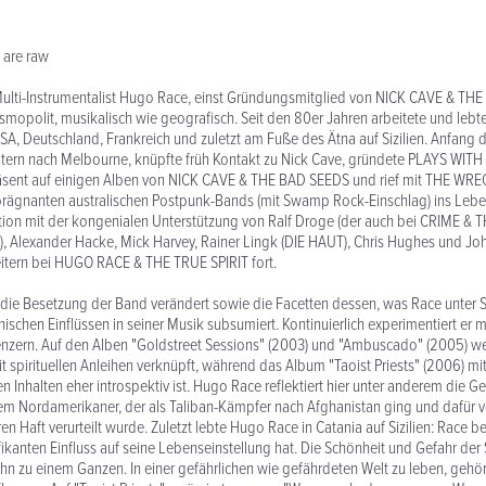
 are raw
Multi-Instrumentalist Hugo Race, einst Gründungsmitglied von NICK CAVE & THE
osmopolit, musikalisch wie geografisch. Seit den 80er Jahren arbeitete und lebte
A, Deutschland, Frankreich und zuletzt am Fuße des Ätna auf Sizilien. Anfang
Eltern nach Melbourne, knüpfte früh Kontakt zu Nick Cave, gründete PLAYS WI
räsent auf einigen Alben von NICK CAVE & THE BAD SEEDS und rief mit THE WR
h prägnanten australischen Postpunk-Bands (mit Swamp Rock-Einschlag) ins Leb
ition mit der kongenialen Unterstützung von Ralf Droge (der auch bei CRIME & 
, Alexander Hacke, Mick Harvey, Rainer Lingk (DIE HAUT), Chris Hughes und Jo
eitern bei HUGO RACE & THE TRUE SPIRIT fort.
h die Besetzung der Band verändert sowie die Facetten dessen, was Race unte
ischen Einflüssen in seiner Musik subsumiert. Kontinuierlich experimentiert er m
enzern. Auf den Alben "Goldstreet Sessions" (2003) und "Ambuscado" (2005) we
spirituellen Anleihen verknüpft, während das Album "Taoist Priests" (2006) mit
n Inhalten eher introspektiv ist. Hugo Race reflektiert hier unter anderem die 
nem Nordamerikaner, der als Taliban-Kämpfer nach Afghanistan ging und dafür 
en Haft verurteilt wurde. Zuletzt lebte Hugo Race in Catania auf Sizilien: Race b
ifikanten Einfluss auf seine Lebenseinstellung hat. Die Schönheit und Gefahr der
ihn zu einem Ganzen. In einer gefährlichen wie gefährdeten Welt zu leben, gehört