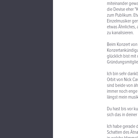
miteinander gewa
die Devise eher "
zum Publikum. Etw
Einzelmusiker ge
etwas Ähnliches, 
zu kanalisieren.
Beim Konzert von 
Konzertankündigun
glücklich bist mi
Gründungsmitgli
Ich bin sehr dank
Orbit von Nick Ca
sind beide von äh
immer noch enge F
längst mein musik
Du hast bis vor ku
sich das in deine
Ich habe gerade d
Schatten des Ätna