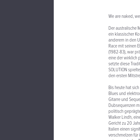
We are naked, we
Der australische 
ein klassischer K
anderem in den US
Race mit seinen 
(1982-83), war p
eine der wirklic
setzte diese Trad
SOLUTION spielte)
den ersten Mitstr
Bis heute hat sic
Blues und elektron
Gitarre und Sequ
Dubsequenzen mit 
politisch geprägte
Walker Lindh, ei
Gericht zu 20 Jahr
Italien einen sign
verschmelzen für 