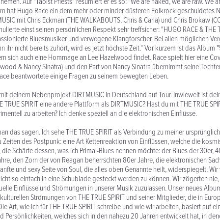
Themen. Auf "Taoist Priests" resümiert er es so: "We are naked, we are raw. We 
tem hat Hugo Race ein dem mehr oder minder düsteren Folkrock geschuldetes N
MUSIC mit Chris Eckman (THE WALKABOUTS, Chris & Carla) und Chris Brokaw (C
ulierte einst seinen persönlichen Respekt sehr treffsicher: "HUGO RACE & THE 
sionierte Bluesmusiker und verwegene Klangforscher. Bei allen möglichen Verg
ihr nicht bereits zuhört, wird es jetzt höchste Zeit." Vor kurzem ist das Album 
em sich auch eine Hommage an Lee Hazelwood findet. Race spielt hier eine Co
wood & Nancy Sinatra) und den Part von Nancy Sinatra übernimmt seine Tochter
ace beantwortete einige Fragen zu seinem bewegten Leben.
h mit deinem Nebenprojekt DIRTMUSIC in Deutschland auf Tour. Inwieweit ist d
TRUE SPIRIT eine andere Plattform als DIRTMUSIC? Hast du mit THE TRUE SPIR
mentell zu arbeiten? Ich denke speziell an die elektronischen Einflüsse.
an das sagen. Ich sehe THE TRUE SPIRIT als Verbindung zu meiner ursprünglic
 Zeiten des Postpunk: eine Art Kettenreaktion von Einflüssen, welche die kosmi
 die Schärfe dessen, was ich Primal-Blues nennen möchte: der Blues der 30er, 
ahre, den Zorn der von Reagan beherrschten 80er Jahre, die elektronischen Sac
sanfte und sexy Seite von Soul, die alles oben Genannte heilt, widerspiegelt. Wi
nicht so einfach in eine Schublade gesteckt werden zu können. Wir zögerten nie, 
tuelle Einflüsse und Strömungen in unserer Musik zuzulassen. Unser neues Albu
e kulturellen Strömungen von THE TRUE SPIRIT und seiner Mitglieder, die in Eur
 Die Art, wie ich für THE TRUE SPIRIT schreibe und wie wir arbeiten, basiert auf
d Persönlichkeiten, welches sich in den nahezu 20 Jahren entwickelt hat, in den