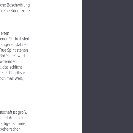
etische Beschwörung
ch eine Kriegszone
ierten
nen Stil kultiviert
ergangenen Jahren
rue Spirit stehen
3rd State“ wird
fordernden
, das schlicht
elleicht größte
och mal: Welt,
schaft ist groß.
eführt durch eine
gartiger Stimme,
t beherrschen