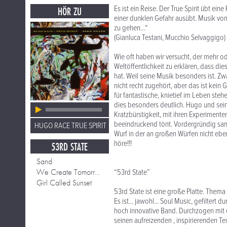
Es ist ein Reise. Der True Spirit übt e
HÖR ZU
einer dunklen Gefahr ausübt. Musik von
zu gehen…“
(Gianluca Testani, Mucchio Selvaggigo)
Wie oft haben wir versucht, der mehr od
Weltöffentlichkeit zu erklären, dass die
hat. Weil seine Musik besonders ist. Zw
nicht recht zugehört, aber das ist kein
für fantastische, knietief im Leben ste
dies besonders deutlich. Hugo und sei
Kratzbürstigkeit, mit ihren Experimenten,
beeindruckend tönt. Vordergründig sanf
HUGO RACE TRUE SPIRIT
Wurf in der an großen Würfen nicht ebe
höre!!!
53RD STATE
Sand
We Create Tomorrow
“53rd State”
Girl Called Sunset
53rd State ist eine große Platte. Thema
Es ist... jawohl... Soul Music, gefiltert
hoch innovative Band. Durchzogen mit e
seinen aufreizenden , inspirierenden Te