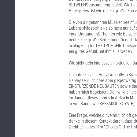
BETWEENS zusammengespielt. Wie haben s
Harvey etwa ist wie du ein großer Fan
Die von dir genannten Musiker beeinflus
Lebensphilosophie - also nicht nur auf 
ihren Umgang mit Themen wie beispiels
heute eine große Bedeutung für mich. Mi
Schlagzeug für THE TRUE SPIRIT gespie
ein gutes Gefühl, mit ihm zu arbeiten.
Wie sieht dein Interesse an aktuellen 
Ich habe kürzlich Holly Golightly in K
Harvey sehr. Ich höre aber gegenwärt
EINSTÜRZENDE NEUBAUTEN sowie die 
haben mich begeistert. Den wirklich ers
im Januar dieses Jahres in Afrika in Mal
er von Bands wie BASSAKOU KOYATE, TI
Eine Frage, welche dir vermutlich oft g
denke in diesem Kontext daran, dass d
Drehbuchs des Film "Ghosts Of The Civ