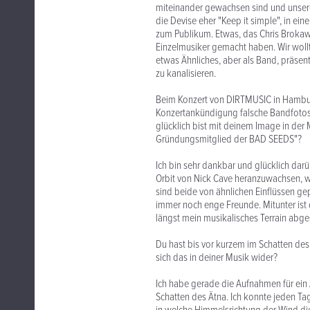
miteinander gewachsen sind und unser
die Devise eher "Keep it simple", in ei
zum Publikum. Etwas, das Chris Brokaw,
Einzelmusiker gemacht haben. Wir wo
etwas Ähnliches, aber als Band, präsent
zu kanalisieren.
Beim Konzert von DIRTMUSIC in Hamburg 
Konzertankündigung falsche Bandfotos 
glücklich bist mit deinem Image in der 
Gründungsmitglied der BAD SEEDS"?
Ich bin sehr dankbar und glücklich darü
Orbit von Nick Cave heranzuwachsen, war
sind beide von ähnlichen Einflüssen ge
immer noch enge Freunde. Mitunter ist 
längst mein musikalisches Terrain abges
Du hast bis vor kurzem im Schatten des Ä
sich das in deiner Musik wider?
Ich habe gerade die Aufnahmen für ein 
Schatten des Ätna. Ich konnte jeden Ta