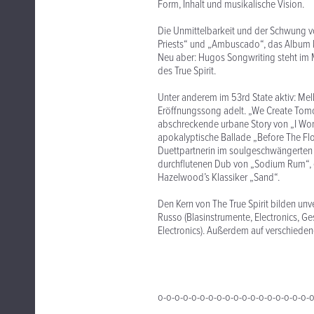
Form, Inhalt und musikalische Vision.
Die Unmittelbarkeit und der Schwung vo
Priests“ und „Ambuscado“, das Album 
Neu aber: Hugos Songwriting steht im M
des True Spirit.
Unter anderem im 53rd State aktiv: Mel
Eröffnungssong adelt. „We Create Tomor
abschreckende urbane Story von „I Wonde
apokalyptische Ballade „Before The Flo
Duettpartnerin im soulgeschwängerten 
durchflutenen Dub von „Sodium Rum“, e
Hazelwood’s Klassiker „Sand“.
Den Kern von The True Spirit bilden unv
Russo (Blasinstrumente, Electronics, G
Electronics). Außerdem auf verschiedene
o-o-o-o-o-o-o-o-o-o-o-o-o-o-o-o-o-o-