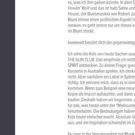
es, was ich ihm geben konnte. In dem 
Howlin' Wolf und das ist halb Satire u
House, der Bluesmusiker wie Robert Joh
Blues immer einen politischen Aspekt 
denken, es geht immer nur um dieses ob
im Blues steckt.
Inwieweit berührt dich die gegenwärti
Ich sehe die Kids von heute Sachen au
THE GUN CLUB. Das empfinde ich nicht 
SPIRIT entdecken. Zu deiner Frage: ge
Konzerte in Australien spielen. Ich denke
nicht. Aber nachdem ein Label in Sydney
richtig. Ich erinnere mich, dass es in 
kommen. Wenn zum Beispiel eine neue P
Kopie als Import auftauchte, und dann 
kaufen. Deshalb haben wir begonnen, u
für das, was heute unter der "Melbourn
herunterladen. Die Bedeutungen haben s
Kids heute einfacher macht. Absolute Ver
aus, und die Inspiration schwindet im
Du hast in der Vergangenheit mit Musi