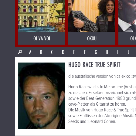
OI VA VOI
OKOU
OL
A
B
C
D
E
F
G
H
I
J
HUGO RACE TRUE SPIRIT
die australische version von calexico:
Hugo Race wuchs in Melbourne (Austral
zu machen. Er selber bezeichnet sich al
sowie der Beat-Generation. 1983 gründ
cave-Platten als Gitarrist zu hören.
Die Musik von Hugo Race & True Spirit 
sowie Einflüssen der Aborigine-Musik. 
Seeds und: Leonard Cohen.