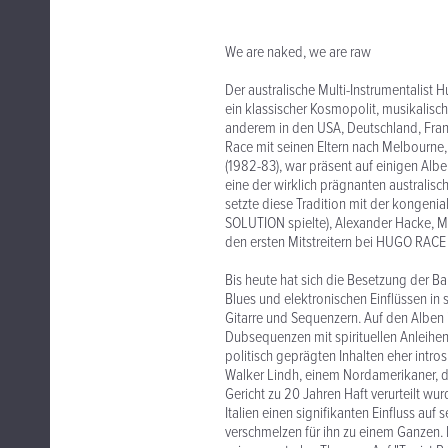
We are naked, we are raw
Der australische Multi-Instrumentalist
ein klassischer Kosmopolit, musikalisch
anderem in den USA, Deutschland, Frank
Race mit seinen Eltern nach Melbourne
(1982-83), war präsent auf einigen A
eine der wirklich prägnanten australi
setzte diese Tradition mit der kongeni
SOLUTION spielte), Alexander Hacke, Mi
den ersten Mitstreitern bei HUGO RACE 
Bis heute hat sich die Besetzung der 
Blues und elektronischen Einflüssen in s
Gitarre und Sequenzern. Auf den Alben
Dubsequenzen mit spirituellen Anleihen
politisch geprägten Inhalten eher intro
Walker Lindh, einem Nordamerikaner, d
Gericht zu 20 Jahren Haft verurteilt wur
Italien einen signifikanten Einfluss auf
verschmelzen für ihn zu einem Ganzen. I