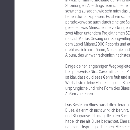
in welche Himmelsrichtung der Wind die 
Strömungen. Allerdings lebe ich heute ni
schwierig zu sagen, wie sehr mich das L
Leben dort anzupassen. Es ist ein schne
paradoxerweise auch durch eine großar
gesehen, was Menschen hervorbringen kö
zwei Alben unter dem Projektnamen SEPI
das auf Martas Gesang und Songwriting
dem Label Milano2000 Records und au
dreht es sich um Träume, Nostalgie und
Album, das wir wahrscheinlich nächste
Einige deiner langjährigen Wegbegleiter
beispielsweise Nick Cave mit seinem P
ist klar, dass du dieses Genre früh un
Wie hat sich deine Einstellung zum Blu
ursprüngliche und rohe Form des Blues e
Außen zu kehren.
Das Beste am Blues packt dich derart, d
Blues, da er mich nicht wirklich berührt
und Blaupause. Ich mag die alten Sach
habe ich nie als Blues betrachtet. Eher 
nahe am Ursprung zu bleiben. Meine ers