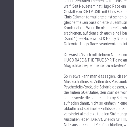
seinen zentralen Themen. Auf "Taoist Pr
war." Seit Neuestem hat Hugo Race ei
Gestalt von DIRTMUSIC mit Chris Eckm
Chris Eckman formulierte einst seinen 
gleichermaßen passionierte Bluesmusik
Kombination. Wenn ihr nicht bereits zuhö
erschienen, auf dem sich auch eine Ho
"Sand" (Lee Hazelwood & Nancy Sinatra)
Delconte. Hugo Race beantwortete ein
Du warst kürzlich mit deinem Nebenpro
HUGO RACE & THE TRUE SPIRIT eine and
Möglichkeit experimentell zu arbeiten? 
So in etwa kann man das sagen. Ich se
Musikschaffens zu Zeiten des Postpunk:
Psychedelic-Rock, die Schärfe dessen, 
die frühen 50er Jahre, den Zorn der vo
Jahre, sowie die sanfte und sexy Seite 
zufrieden damit, nicht so einfach in ei
okkulte und spirituelle Einflüsse und 
verbindet alle die kulturellen Strömun
Australien leben. Die Art, wie ich für 
Netz aus Ideen und Persönlichkeiten, we