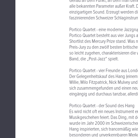
Genau an dem Punkt, an dem man denkt,
alle bekannten Parameter außer Kraft.
einzigartigen Sound. Erzeugt werden d
faszinierenden Schweizer Schlaginstrum
Portico Quartet - eine moderne Jazzgr
Portico Quartet besteht aus vier Jung
Shortlist des Mercury Prize stand. Was 
Preis-Jury zu den zwölf besten britisc
so leicht zugehen, charakterisieren die
Band, die „Post-Jazz“ spielt.
Portico Quartet - vier Freunde aus Lon
Der Gelegenheitskauf des Hang (einem
Willie, Milo Fitzpatrick, Nick Mulvey u
sich zusammengefunden und einen neuen 
eingängig und durchaus tanzbar, allerd
Portico Quartet - der Sound des Hang
Es wird nicht oft ein neues Instrument
Musikgeschehen feiert. Das Ding, mit d
wurde im Jahr 2000 im Schweizerischen
Hang inspirierten, sich trancemäßig wi
besonderen und unverkennbaren Merkma