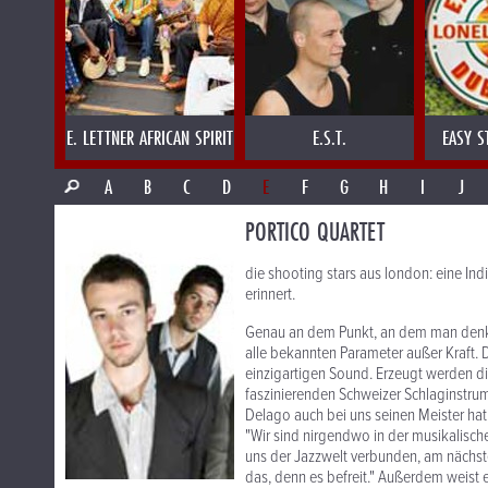
E. LETTNER AFRICAN SPIRIT
E.S.T.
EASY S
A
B
C
D
E
F
G
H
I
J
PORTICO QUARTET
die shooting stars aus london: eine Ind
erinnert.
Genau an dem Punkt, an dem man denkt,
alle bekannten Parameter außer Kraft.
einzigartigen Sound. Erzeugt werden d
faszinierenden Schweizer Schlaginstrum
Delago auch bei uns seinen Meister hat
"Wir sind nirgendwo in der musikalisch
uns der Jazzwelt verbunden, am nächs
das, denn es befreit." Außerdem weist 