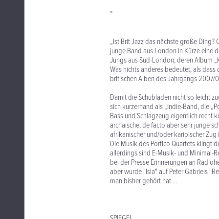
*
„Ist Brit Jazz das nächste große Ding? 
junge Band aus London in Kürze eine de
Jungs aus Süd-London, deren Album „Kn
Was nichts anderes bedeutet, als dass 
britischen Alben des Jahrgangs 2007/0
Damit die Schubladen nicht so leicht z
sich kurzerhand als „Indie-Band, die „Po
Bass und Schlagzeug eigentlich recht ko
archaische, de facto aber sehr junge sc
afrikanischer und/oder karibischer Zug
Die Musik des Portico Quartets klingt 
allerdings sind E-Musik- und Minimal-Re
bei der Presse Erinnerungen an Radiohea
aber wurde "Isla" auf Peter Gabriels "Re
man bisher gehört hat ...
SPIEGEL