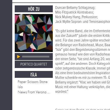
Duncan Bellamy Schlagzeug;
HÖR ZU
Milo Fitzpatrick Kontrabass;
Nick Mulvey Hang, Perkussion;
Jack Wyllie Sopran- und Tenorsaxophon
"Es gibt keine Band, die im Entferntest
aus der Zukunft" jubeln die ersten Krit
wird. Für das zwei Jahre später erschei
die Belange von Radiohead, Muse, B
"Isla" gibt den Begeisterungsstürmen n
genauso herauf wie den von Radiohead o
der einen Seite, "sie sind Anfang 20, 
spielt", auf der anderen. Doch Kategor
PORTICO QUARTET
oder zeitgenössische Klassik, immer gil
Als eine ihrer bedeutendsten Inspiratio
ISLA
Mutter schenkte es mir zu meinem 15. Ge
Paper Scissors Stone
Bellamy ergänzt: "Klar, wir haben viel 
Isla
Music mit einer Haltung verknüpfen, die
würdest."
News From Verona (Knee Deep North Ses)