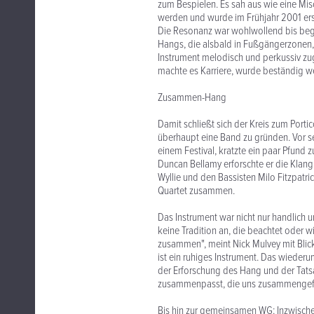
zum Bespielen. Es sah aus wie eine M
werden und wurde im Frühjahr 2001 erst
Die Resonanz war wohlwollend bis bege
Hangs, die alsbald in Fußgängerzonen
Instrument melodisch und perkussiv zug
machte es Karriere, wurde beständig we
Zusammen-Hang
Damit schließt sich der Kreis zum Porti
überhaupt eine Band zu gründen. Vor se
einem Festival, kratzte ein paar Pfu
Duncan Bellamy erforschte er die Klan
Wyllie und den Bassisten Milo Fitzpatric
Quartet zusammen.
Das Instrument war nicht nur handlich 
keine Tradition an, die beachtet oder w
zusammen", meint Nick Mulvey mit Blic
ist ein ruhiges Instrument. Das wiederum
der Erforschung des Hang und der Tats
zusammenpasst, die uns zusammengefü
Bis hin zur gemeinsamen WG: Inzwisch