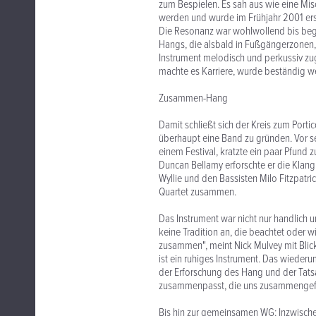
zum Bespielen. Es sah aus wie eine M
werden und wurde im Frühjahr 2001 erst
Die Resonanz war wohlwollend bis bege
Hangs, die alsbald in Fußgängerzonen
Instrument melodisch und perkussiv zug
machte es Karriere, wurde beständig we
Zusammen-Hang
Damit schließt sich der Kreis zum Porti
überhaupt eine Band zu gründen. Vor se
einem Festival, kratzte ein paar Pfu
Duncan Bellamy erforschte er die Klan
Wyllie und den Bassisten Milo Fitzpatric
Quartet zusammen.
Das Instrument war nicht nur handlich 
keine Tradition an, die beachtet oder w
zusammen", meint Nick Mulvey mit Blic
ist ein ruhiges Instrument. Das wiederum
der Erforschung des Hang und der Tats
zusammenpasst, die uns zusammengefü
Bis hin zur gemeinsamen WG: Inzwisch