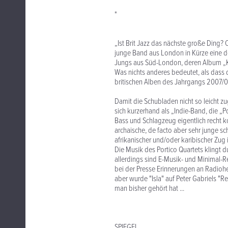
*
„Ist Brit Jazz das nächste große Ding? 
junge Band aus London in Kürze eine de
Jungs aus Süd-London, deren Album „Kn
Was nichts anderes bedeutet, als dass 
britischen Alben des Jahrgangs 2007/0
Damit die Schubladen nicht so leicht z
sich kurzerhand als „Indie-Band, die „Po
Bass und Schlagzeug eigentlich recht ko
archaische, de facto aber sehr junge sc
afrikanischer und/oder karibischer Zug
Die Musik des Portico Quartets klingt 
allerdings sind E-Musik- und Minimal-Re
bei der Presse Erinnerungen an Radiohea
aber wurde "Isla" auf Peter Gabriels "Re
man bisher gehört hat ...
SPIEGEL