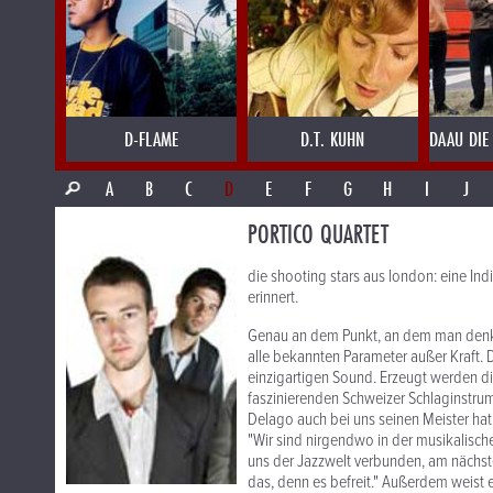
D-FLAME
D.T. KUHN
DAAU DIE
A
B
C
D
E
F
G
H
I
J
PORTICO QUARTET
die shooting stars aus london: eine Ind
erinnert.
Genau an dem Punkt, an dem man denkt,
alle bekannten Parameter außer Kraft.
einzigartigen Sound. Erzeugt werden d
faszinierenden Schweizer Schlaginstrum
Delago auch bei uns seinen Meister hat
"Wir sind nirgendwo in der musikalisch
uns der Jazzwelt verbunden, am nächs
das, denn es befreit." Außerdem weist 