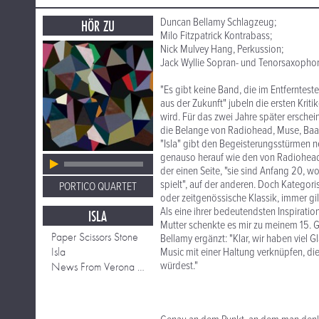
Duncan Bellamy Schlagzeug;
HÖR ZU
Milo Fitzpatrick Kontrabass;
Nick Mulvey Hang, Perkussion;
Jack Wyllie Sopran- und Tenorsaxophon
"Es gibt keine Band, die im Entferntest
aus der Zukunft" jubeln die ersten Krit
wird. Für das zwei Jahre später erschei
die Belange von Radiohead, Muse, B
"Isla" gibt den Begeisterungsstürmen n
genauso herauf wie den von Radiohead o
der einen Seite, "sie sind Anfang 20, 
spielt", auf der anderen. Doch Kategor
PORTICO QUARTET
oder zeitgenössische Klassik, immer gil
Als eine ihrer bedeutendsten Inspiratio
ISLA
Mutter schenkte es mir zu meinem 15. Ge
Paper Scissors Stone
Bellamy ergänzt: "Klar, wir haben viel 
Isla
Music mit einer Haltung verknüpfen, die
würdest."
News From Verona (Knee Deep North Ses)