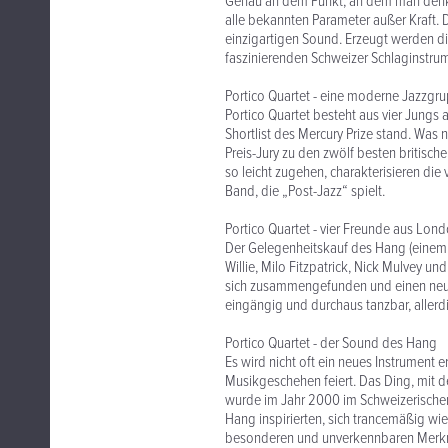
Genau an dem Punkt, an dem man denkt,
alle bekannten Parameter außer Kraft.
einzigartigen Sound. Erzeugt werden d
faszinierenden Schweizer Schlaginstrum
Portico Quartet - eine moderne Jazzgr
Portico Quartet besteht aus vier Jung
Shortlist des Mercury Prize stand. Was 
Preis-Jury zu den zwölf besten britisc
so leicht zugehen, charakterisieren die
Band, die „Post-Jazz“ spielt.
Portico Quartet - vier Freunde aus Lon
Der Gelegenheitskauf des Hang (einem
Willie, Milo Fitzpatrick, Nick Mulvey u
sich zusammengefunden und einen neuen 
eingängig und durchaus tanzbar, allerd
Portico Quartet - der Sound des Hang
Es wird nicht oft ein neues Instrument
Musikgeschehen feiert. Das Ding, mit d
wurde im Jahr 2000 im Schweizerischen
Hang inspirierten, sich trancemäßig wi
besonderen und unverkennbaren Merkma