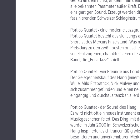
Genau an dem Punkt, an dem man denkt,
alle bekannten Parameter außer Kraft.
einzigartigen Sound. Erzeugt werden d
faszinierenden Schweizer Schlaginstrum
Portico Quartet - eine moderne Jazzgr
Portico Quartet besteht aus vier Jung
Shortlist des Mercury Prize stand. Was 
Preis-Jury zu den zwölf besten britisc
so leicht zugehen, charakterisieren die
Band, die „Post-Jazz“ spielt.
Portico Quartet - vier Freunde aus Lon
Der Gelegenheitskauf des Hang (einem
Willie, Milo Fitzpatrick, Nick Mulvey u
sich zusammengefunden und einen neuen 
eingängig und durchaus tanzbar, allerd
Portico Quartet - der Sound des Hang
Es wird nicht oft ein neues Instrument
Musikgeschehen feiert. Das Ding, mit d
wurde im Jahr 2000 im Schweizerischen
Hang inspirierten, sich trancemäßig wi
besonderen und unverkennbaren Merkma