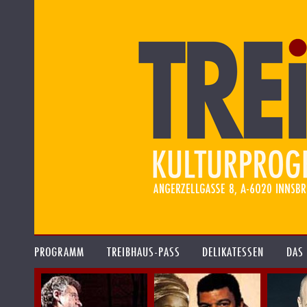
PROGRAMM
TREIBHAUS-PASS
DELIKATESSEN
DAS