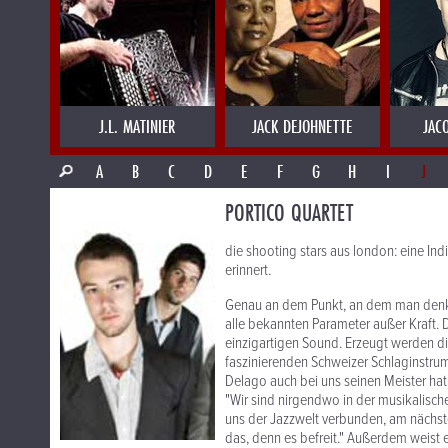
J.L. MATINIER
JACK DEJOHNETTE
JAC
A
B
C
D
E
F
G
H
I
J
PORTICO QUARTET
die shooting stars aus london: eine Ind
erinnert.
Genau an dem Punkt, an dem man denkt,
alle bekannten Parameter außer Kraft.
einzigartigen Sound. Erzeugt werden d
faszinierenden Schweizer Schlaginstrum
Delago auch bei uns seinen Meister hat
"Wir sind nirgendwo in der musikalisch
uns der Jazzwelt verbunden, am nächs
das, denn es befreit." Außerdem weist 