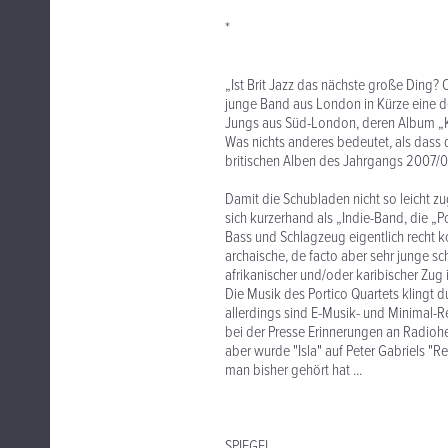
*
„Ist Brit Jazz das nächste große Ding? 
junge Band aus London in Kürze eine de
Jungs aus Süd-London, deren Album „Kn
Was nichts anderes bedeutet, als dass 
britischen Alben des Jahrgangs 2007/0
Damit die Schubladen nicht so leicht z
sich kurzerhand als „Indie-Band, die „Po
Bass und Schlagzeug eigentlich recht ko
archaische, de facto aber sehr junge sc
afrikanischer und/oder karibischer Zug
Die Musik des Portico Quartets klingt 
allerdings sind E-Musik- und Minimal-Re
bei der Presse Erinnerungen an Radiohea
aber wurde "Isla" auf Peter Gabriels "Re
man bisher gehört hat ...
SPIEGEL