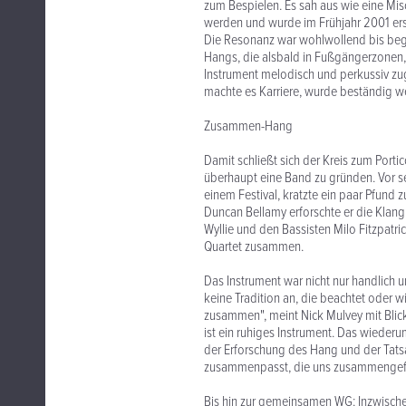
zum Bespielen. Es sah aus wie eine M
werden und wurde im Frühjahr 2001 erst
Die Resonanz war wohlwollend bis bege
Hangs, die alsbald in Fußgängerzonen
Instrument melodisch und perkussiv zug
machte es Karriere, wurde beständig we
Zusammen-Hang
Damit schließt sich der Kreis zum Porti
überhaupt eine Band zu gründen. Vor se
einem Festival, kratzte ein paar Pfu
Duncan Bellamy erforschte er die Klan
Wyllie und den Bassisten Milo Fitzpatric
Quartet zusammen.
Das Instrument war nicht nur handlich 
keine Tradition an, die beachtet oder w
zusammen", meint Nick Mulvey mit Blic
ist ein ruhiges Instrument. Das wiederum
der Erforschung des Hang und der Tats
zusammenpasst, die uns zusammengefü
Bis hin zur gemeinsamen WG: Inzwisch