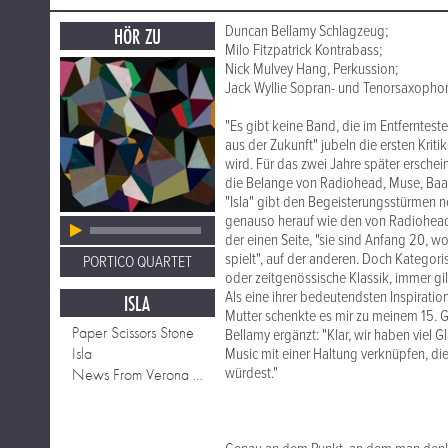
Duncan Bellamy Schlagzeug;
HÖR ZU
Milo Fitzpatrick Kontrabass;
Nick Mulvey Hang, Perkussion;
Jack Wyllie Sopran- und Tenorsaxophon
"Es gibt keine Band, die im Entferntest
aus der Zukunft" jubeln die ersten Krit
wird. Für das zwei Jahre später erschei
die Belange von Radiohead, Muse, B
"Isla" gibt den Begeisterungsstürmen n
genauso herauf wie den von Radiohead o
der einen Seite, "sie sind Anfang 20, 
spielt", auf der anderen. Doch Kategor
PORTICO QUARTET
oder zeitgenössische Klassik, immer gil
Als eine ihrer bedeutendsten Inspiratio
ISLA
Mutter schenkte es mir zu meinem 15. Ge
Paper Scissors Stone
Bellamy ergänzt: "Klar, wir haben viel 
Isla
Music mit einer Haltung verknüpfen, die
würdest."
News From Verona (Knee Deep North Ses)