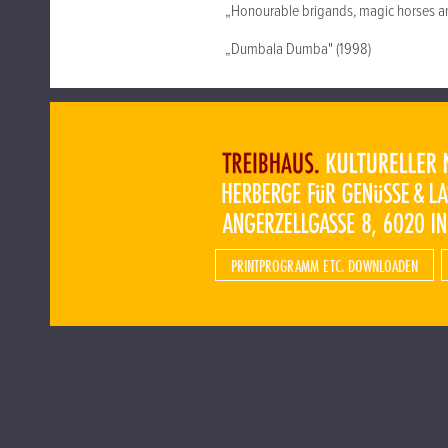
„Honourable brigands, magic horses and
„Dumbala Dumba" (1998)
PRINTPROGRAMM ETC. DOWNLOADEN