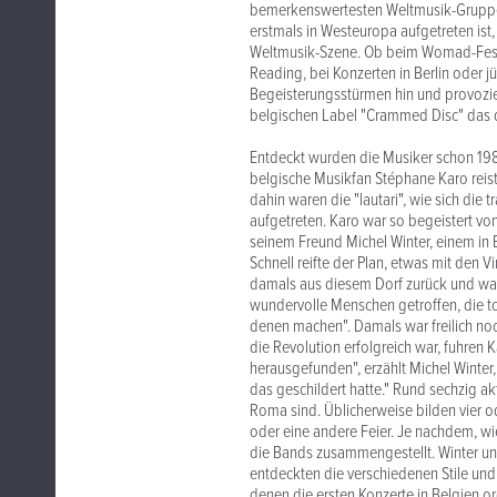
bemerkenswertesten Weltmusik-Gruppen
erstmals in Westeuropa aufgetreten ist
Weltmusik-Szene. Ob beim Womad-Festi
Reading, bei Konzerten in Berlin oder 
Begeisterungsstürmen hin und provozie
belgischen Label "Crammed Disc" das 
Entdeckt wurden die Musiker schon 198
belgische Musikfan Stéphane Karo reist
dahin waren die "lautari", wie sich die 
aufgetreten. Karo war so begeistert vo
seinem Freund Michel Winter, einem in 
Schnell reifte der Plan, etwas mit de
damals aus diesem Dorf zurück und war k
wundervolle Menschen getroffen, die to
denen machen". Damals war freilich noch
die Revolution erfolgreich war, fuhren 
herausgefunden", erzählt Michel Winter,
das geschildert hatte." Rund sechzig ak
Roma sind. Üblicherweise bilden vier od
oder eine andere Feier. Je nachdem, wi
die Bands zusammengestellt. Winter und
entdeckten die verschiedenen Stile und
denen die ersten Konzerte in Belgien or