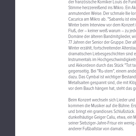
der französische Komiker Louis de Funè
Stimme herzzereißend ins Mikro. Ein Ak
anmutenden Weise. Der schmale Ilie Ior
Cacurica am Mikro ab. "Sabarelu ist ein
Winter beim Interview vor dem Konzert 
Fluß, der – keiner weiß warum – zu jede
Domäne der älteren Bandmitglieder, wie
77 Jahren der Senior der Gruppe. Der alt
Winter erzählt, fortschreitender Alters
dramatischen Liebesgeschichten sind e
Instrumentals im Hochgeschwindigkeit
und Akkordeon durch das Stück "Tot tar
gegenseitig. Bei "Ru-stem", einem and
dazu. Das Cymbal ist wichtiger Bestandt
Metallsaiten gespannt sind, die mit 
vor dem Bauch hängen hat, steht das gr
Beim Konzert wechseln sich Lieder und I
kommen die Musiker auf die Bühne. Er
und bringt ein grandioses Schlußstück.
dunkelhäutige Geiger Caliu, etwa, ein M
seiner Siebziger-Jahre-Frisur ein weni
anderer Fußballstar von damals.