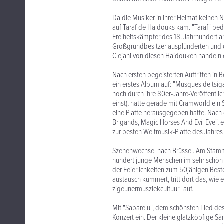
Da die Musiker in ihrer Heimat keinen
auf Taraf de Haidouks kam. "Taraf" be
Freiheitskämpfer des 18. Jahrhundert a
Großgrundbesitzer ausplünderten und di
Clejani von diesen Haidouken handeln 
Nach ersten begeisterten Auftritten i
ein erstes Album auf: "Musques de tsi
noch durch ihre 80er-Jahre-Veröffentli
einst), hatte gerade mit Cramworld ei
eine Platte herausgegeben hatte. Nach
Brigands, Magic Horses And Evil Eye", e
zur besten Weltmusik-Platte des Jahres
Szenenwechsel nach Brüssel. Am Stammsi
hundert junge Menschen im sehr schön 
der Feierlichkeiten zum 50jähigen Best
austausch kümmert, tritt dort das, wie 
zigeunermusziekcultuur" auf.
Mit "Sabarelu", dem schönsten Lied d
Konzert ein. Der kleine glatzköpfige Sä