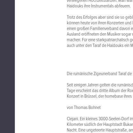
verwegenen Hochzeitstänzen. Man wähnt
Haidouks ihre Instrumentals abfeuern.
Trotz des Erfolges aber sind sie so geb
können heute von ihren Konzerten und P
einen großen Familienverband davon er
Ausland eröffneten den Musiker sogar n
machen. Für eine starkpatriarchalisch g
auch unter den Taraf de Haidouks ein 
Die rumänische Zigeunerband Taraf de
Seit einigen Jahren gelten die rumänis
Tage erscheint das dritte Album der R
Konzert in Brüssel, der homebase ihre
von Thomas Bohnet
Clejani. Ein kleines 3000-Seelen-Dorf i
Kilometer südlich der Hauptstadt Bukar
Nacht. Eine ungeteerte Hauptstraße, ar