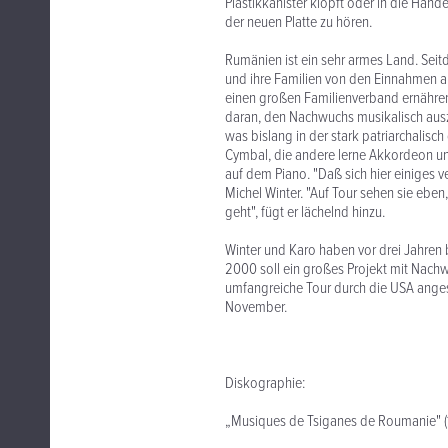
Plastikkanister klopft oder in die Händ
der neuen Platte zu hören.
Rumänien ist ein sehr armes Land. Seit
und ihre Familien von den Einnahmen a
einen großen Familienverband ernähren 
daran, den Nachwuchs musikalisch auszu
was bislang in der stark patriarchalisch
Cymbal, die andere lerne Akkordeon un
auf dem Piano. "Daß sich hier einiges ve
Michel Winter. "Auf Tour sehen sie eben
geht", fügt er lächelnd hinzu.
Winter und Karo haben vor drei Jahren b
2000 soll ein großes Projekt mit Nachwu
umfangreiche Tour durch die USA ange
November.
Diskographie:
„Musiques de Tsiganes de Roumanie" (