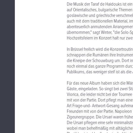
Die Musik der Taraf de Haidouks ist ein
auf Orientalisches, bulgarische Themen 
goslawische und griechische verschmelz
auch mit dem traditionellen Material, i
abenteuerlich anmutenden Arrangements
übernommen," sagt Winter, "die Solo-Sp
Hochzeitsfeiern im Konzert halt nur zwe
In Brüssel freilich wird die Konzertrou
schnappen die Rumänen ihre Instrument
die Kneipe der Schouwburg um. Dort in 
noch einmal das ganze Programm durch
Publikums, das weniger steif ist als di
Für das neue Album haben sich die Männe
Gäste, eingeladen. So singt bei zwei 
Viorica, die leider nicht bei der Tourn
mit von der Partie. Dort pflegt man ei
Art Frage-und- Antwort-Gesang aufeinan
Freunden mit von der Partie. Napoleon i
Zigeunergruppe. Die Ursari waren früh
Die Ursari pflegen eine sehr minimalis
wobei man behelfmäßig mit alltäglichen