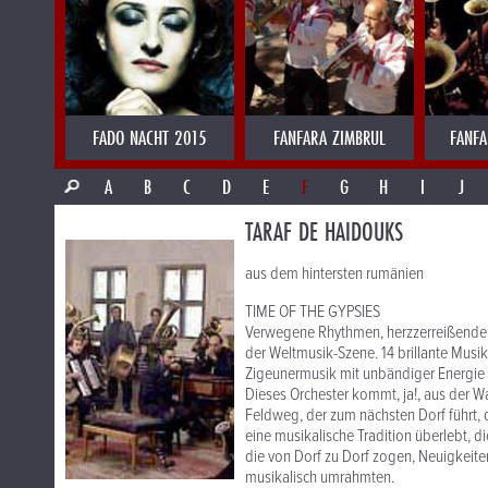
FADO NACHT 2015
FANFARA ZIMBRUL
FANFA
A
B
C
D
E
F
G
H
I
J
TARAF DE HAIDOUKS
aus dem hintersten rumänien
TIME OF THE GYPSIES
Verwegene Rhythmen, herzzerreißende M
der Weltmusik-Szene. 14 brillante Musik
Zigeunermusik mit unbändiger Energie 
Dieses Orchester kommt, ja!, aus der W
Feldweg, der zum nächsten Dorf führt, 
eine musikalische Tradition überlebt, di
die von Dorf zu Dorf zogen, Neuigkei
musikalisch umrahmten.