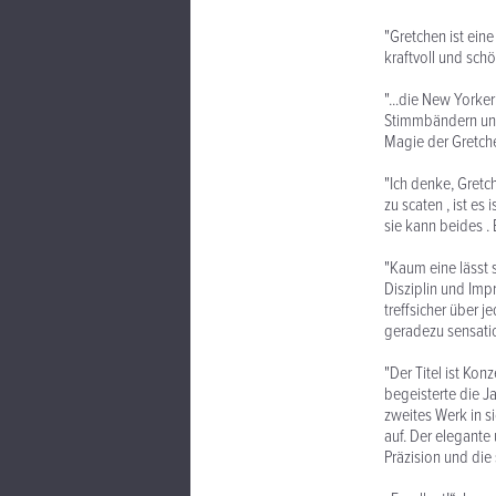
"Gretchen ist eine
kraftvoll und schö
"...die New Yorke
Stimmbändern und 
Magie der Gretche
"Ich denke, Gretch
zu scaten , ist es 
sie kann beides .
"Kaum eine lässt s
Disziplin und Imp
treffsicher über 
geradezu sensatio
"Der Titel ist Ko
begeisterte die Ja
zweites Werk in si
auf. Der elegante 
Präzision und di