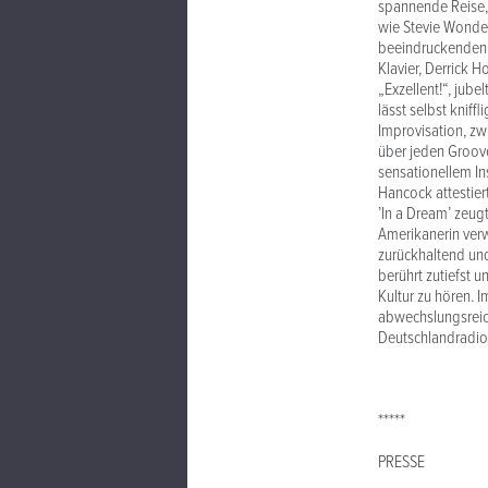
spannende Reise, 
wie Stevie Wonder
beeindruckenden 
Klavier, Derrick 
„Exzellent!“, jub
lässt selbst kniff
Improvisation, zw
über jeden Groove
sensationellem In
Hancock attestier
’In a Dream’ zeugt
Amerikanerin verwa
zurückhaltend und
berührt zutiefst 
Kultur zu hören. I
abwechslungsreich
Deutschlandradio B
*****
PRESSE