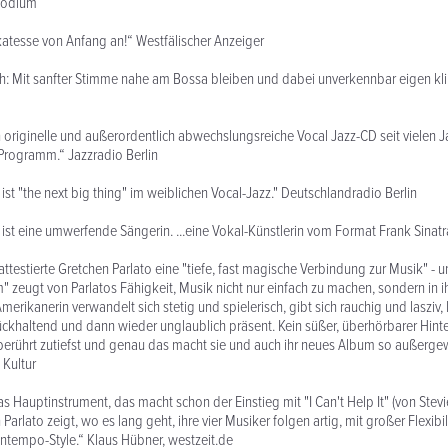
zpodium
ikatesse von Anfang an!“ Westfälischer Anzeiger
h: Mit sanfter Stimme nahe am Bossa bleiben und dabei unverkennbar eigen kli
h originelle und außerordentlich abwechslungsreiche Vocal Jazz-CD seit vielen J
Programm.“ Jazzradio Berlin
ist "the next big thing" im weiblichen Vocal-Jazz." Deutschlandradio Berlin
 ist eine umwerfende Sängerin. ...eine Vokal-Künstlerin vom Format Frank Sinatra
ttestierte Gretchen Parlato eine "tiefe, fast magische Verbindung zur Musik" - u
" zeugt von Parlatos Fähigkeit, Musik nicht nur einfach zu machen, sondern in ih
erikanerin verwandelt sich stetig und spielerisch, gibt sich rauchig und lasziv, 
ckhaltend und dann wieder unglaublich präsent. Kein süßer, überhörbarer Hint
berührt zutiefst und genau das macht sie und auch ihr neues Album so außerge
 Kultur
as Hauptinstrument, das macht schon der Einstieg mit "I Can't Help It" (von Stev
 Parlato zeigt, wo es lang geht, ihre vier Musiker folgen artig, mit großer Flexibi
tempo-Style.“ Klaus Hübner, westzeit.de