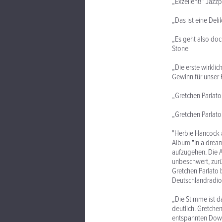
„Exzellent!“ Jaz
„Das ist eine Del
„Es geht also doc
Stone
„Die erste wirklic
Gewinn für unser 
„Gretchen Parlato 
„Gretchen Parlato
"Herbie Hancock a
Album "In a dream
aufzugehen. Die Am
unbeschwert, zurü
Gretchen Parlato 
Deutschlandradio
„Die Stimme ist d
deutlich. Gretchen
entspannten Down