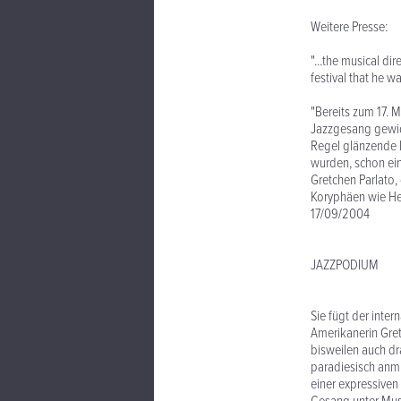
Weitere Presse:
"...the musical d
festival that he 
"Bereits zum 17. 
Jazzgesang gewid
Regel glänzende K
wurden, schon ein
Gretchen Parlato, 
Koryphäen wie Her
17/09/2004
JAZZPODIUM
Sie fügt der inter
Amerikanerin Gretc
bisweilen auch dr
paradiesisch anmu
einer expressiven