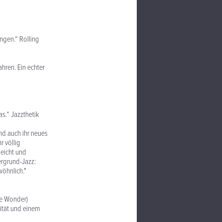
ngen.“ Rolling
ahren. Ein echter
s.“ Jazzthetik
nd auch ihr neues
r völlig
leicht und
ergrund-Jazz:
wöhnlich."
ie Wonder)
lität und einem