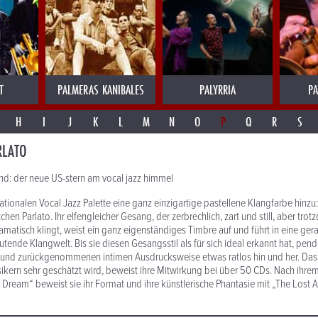
T
PALMERAS KANIBALES
PALYRRIA
PA
H
I
J
K
L
M
N
O
P
Q
R
S
RLATO
nd: der neue US-stern am vocal jazz himmel
nationalen Vocal Jazz Palette eine ganz einzigartige pastellene Klangfarbe hinzu:
hen Parlato. Ihr elfengleicher Gesang, der zerbrechlich, zart und still, aber trot
amatisch klingt, weist ein ganz eigenständiges Timbre auf und führt in eine ge
tende Klangwelt. Bis sie diesen Gesangsstil als für sich ideal erkannt hat, pend
 und zurückgenommenen intimen Ausdrucksweise etwas ratlos hin und her. Dass 
kern sehr geschätzt wird, beweist ihre Mitwirkung bei über 50 CDs. Nach ihre
Dream“ beweist sie ihr Format und ihre künstlerische Phantasie mit „The Lost 