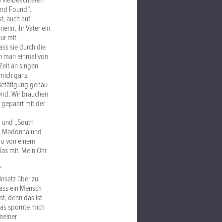
m vielbeachteten
And Found“.
t, auch auf
erin, ihr Vater ein
ur mit
ass sie durch die
nn man einmal von
Zeit an singen
 mich ganz
e Betätigung genau
wird. Wir brauchen
e gepaart mit der
“ und „South
on, Madonna und
olo von einem
das mit. Mein Ohr
“
insatz über zu
dass ein Mensch
t, denn das ist
 das spornte mich
meiner