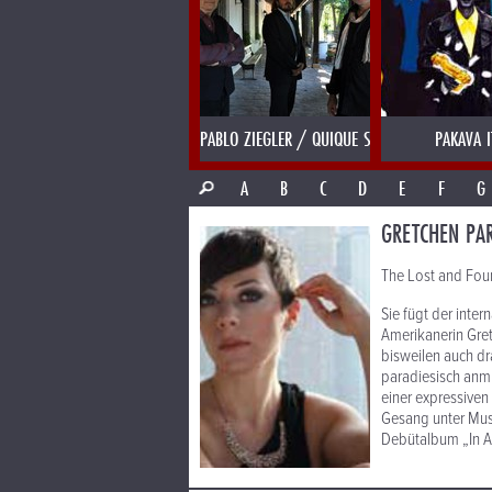
PABLO ZIEGLER / QUIQUE SINESI
PAKAVA I
A
B
C
D
E
F
G
GRETCHEN PA
The Lost and Fou
Sie fügt der inter
Amerikanerin Gretc
bisweilen auch dr
paradiesisch anmu
einer expressiven
Gesang unter Musi
Debütalbum „In A 