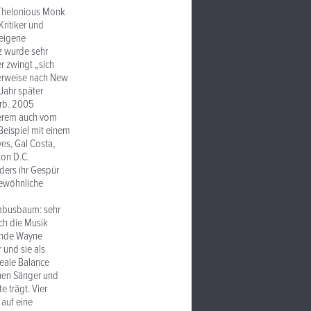
s Thelonious Monk
Kritiker und
 eigene
z wurde sehr
er zwingt „sich
terweise nach New
 Jahr später
erb. 2005
nderem auch vom
eispiel mit einem
es, Gal Costa,
ton D.C.
ders ihr Gespür
gewöhnliche
Bambusbaum: sehr
ich die Musik
gende Wayne
 und sie als
deale Balance
chen Sänger und
 trägt. Vier
auf eine