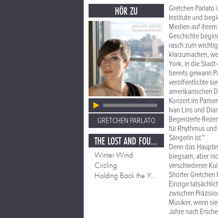
Gretchen Parlato 
HÖR ZU
Institute und begl
Medien auf ihrem 
Geschichte beginn
rasch zum wichtigs
klarzumachen, we
York, in die Stadt
bereits gewann P
veröffentlichte s
amerikanischen D
Konzert im Parise
Ivan Lins und Dia
Begeisterte Rezen
GRETCHEN PARLATO
für Rhythmus und 
Sängerin ist.“
THE LOST AND FOUND
Denn das Hauptins
Winter Wind
biegsam, aber nich
Circling
verschiedener Ku
Shorter Gretchen P
Holding Back the Years
Einzige tatsächli
zwischen Präzisio
Musiker, wenn sie
Jahre nach Ersche