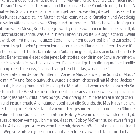
kern sehr geschätzt wird, beweist ihre Mitwirkung bei über 50 CDs. Nach ihre
Dream“ beweist sie ihr Format und ihre künstlerische Phantasie mit „The Lost 
atte das Glück in eine Familie hinein geboren zu werden, die sehr musikalisch is
r Kunst zuhause ist. Ihre Mutter ist Musikerin, visuelle Künstlerin und Webdesign
roßvater väterlicherseits war Sänger und Trompeter, mütterlicherseits Toningenie
. So waren Musik, Kunst allgegenwärtig und es war nur ein logischer Schritt, d
 Jazzmusik erkannte, was sie in ihrem Leben tun wollte. Sie sagt lachend: „We
ert wird, kommt man sein ganzes Leben nicht mehr davon los! Ich fing zur selben 
ernen. Es geht beim Sprechen lernen darum einen Klang zu imitieren. Es war für
mitieren, was ich hörte. Ich habe von Anfang an gelernt, dass eine künstlerisch
 das Beherrschen dieses oder jenes Lehrstoffes, der dir in der Schule vermittelt 
für mich existentiell wichtig zu singen. Die nachhaltige Ermutigung meiner Famili
ldung, die ich genoss, ist ausschlaggebend für das, was ich tue.“
d sie hörten bei der Großmutter mit Vorliebe Musicals wie „The Sound of Music
sie mit MTV und Radio aufwuchs, wurde sie ziemlich schnell mit Michael Jacks
traut. „Ich sang immer mit. Ich sang die Melodie und wenn es dann noch ein S
risten oder die Basslinie besonders deutlich heraus zu hören war, sang ich auch 
it der gesamten Struktur des Songs. Von Anfang an imitierte ich alle möglichen
und instrumentale Alleingänge, überhaupt alle Sounds, die Musik ausmachen.
e Schulung bereitete sie darauf vor vom Textgesang zum instrumentalen Stimme
ährend ihrer Grundschulzeit hörte sie Bobby McFerrin und sie wunderte sich, 
 auszudrücken vermag. „Ich meinte, dass nur Bobby McFerrin zu so etwas fähig is
che Art zu singen. Aber es vermittelte mir, dass es möglich ist das zu tun. Und
m Weg vorwärts zu gehen, überhaupt auszuloten, zu was ich fähig bin. Im Lauf 