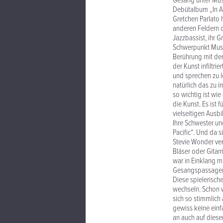
Gesang unter Musi
Debütalbum „In A 
Gretchen Parlato h
anderen Feldern de
Jazzbassist, ihr G
Schwerpunkt Musik
Berührung mit der
der Kunst infiltri
und sprechen zu l
natürlich das zu i
so wichtig ist wie
die Kunst. Es ist 
vielseitigen Ausbi
Ihre Schwester un
Pacific“. Und da 
Stevie Wonder ver
Bläser oder Gitar
war in Einklang m
Gesangspassagen 
Diese spielerisch
wechseln. Schon w
sich so stimmlich
gewiss keine einfa
an auch auf diese