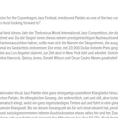
irector for the Copenhagen Jazz Festival, mentioned Parlato as one of the two co
was most looking forward to"
Mal fand dieses Jahr der Thelonious Monk International Jazz Competition, der 
met war. Da die Sieger/ innen dieses extrem prestigeträchtigen Nachwuchswet
arriereaussichten haben, sollte man sich die Namen der Sängerinnen, die ausg
mal ins Gedächtnis einbrennen: Der erste, mit 20.000 Dollar dotierte Preis ging
die aus Los Angeles stammt, zur Zeit aber in New York lebt und arbeitet. Gretch
bie Hancock, Quincy Jones, Gerald Wilson und Oscar Castro-Neves gearbeitet.
nationalen Vocal Jazz Palette eine ganz einzigartige pastellene Klangfarbe hinzu:
hen Parlato. Ihr elfengleicher Gesang, der zerbrechlich, zart und still, aber trot
amatisch klingt, weist ein ganz eigenständiges Timbre auf und führt in eine ge
tende Klangwelt. Bis sie diesen Gesangsstil als für sich ideal erkannt hat, pend
 und zurückgenommenen intimen Ausdrucksweise etwas ratlos hin und her. Dass 