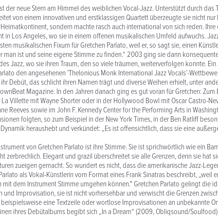
ist der neue Stern am Himmel des weiblichen Vocal-Jazz. Unterstützt durch da
eitet von einem innovativen und erstklassigen Quartett überzeugte sie nicht nur 
Heimatkontinent, sondern machte rasch auch international von sich reden. Ihre
t in Los Angeles, wo sie in einem offenen musikalischen Umfeld aufwuchs. Jaz
ten musikalischen Fixum für Gretchen Parlato, weil er, so sagt sie, einen Künstl
r man ist und seine eigene Stimme zu finden.“ 2003 ging sie dann konsequen
 des Jazz, wo sie ihren Traum, den so viele träumen, weiterverfolgen konnte. Ein
arlato den angesehenen ’Thelonious Monk International Jazz Vocals’-Wettbew
ie ihr Debüt, das schlicht ihren Namen trägt und diverse Weihen erhielt, unter a
ownBeat Magazine. In den Jahren danach ging es gut voran für Gretchen: Zum B
r La Villette mit Wayne Shorter oder in der Hollywood Bowl mit Oscar Castro-Nev
nne Reeves sowie im John F. Kennedy Center for the Performing Arts in Washing
sionen folgten, so zum Beispiel in der New York Times, in der Ben Ratliff beson
Dynamik heraushebt und verkündet: „Es ist offensichtlich, dass sie eine außer
trument von Gretchen Parlato ist ihre Stimme. Sie ist sprichwörtlich wie ein 
t zerbrechlich. Elegant und grazil überschreitet sie alle Grenzen, denn sie hat s
lturen zueigen gemacht. So wundert es nicht, dass die amerikanische Jazz-Le
arlato als Vokal-Künstlerin vom Format eines Frank Sinatras beschreibt, „weil er
ch mit dem Instrument Stimme umgehen können." Gretchen Parlato gelingt die i
n und Improvisation, sie ist nicht vorhersehbar und verwischt die Grenzen zwis
 beispielsweise eine Textzeile oder wortlose Improvisationen an unbekannte Orte
inen ihres Debütalbums begibt sich „In a Dream“ (2009, Obliqsound/Soulfood) 