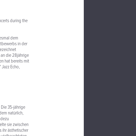
ncerts during the
diesmal dem
tbewerbs in der
ezeichnet
 an die 28jährige
en hat bereits mit
" Jazz Echo,
 Die 35-jährige
zdem natürlich,
radezu
elte sie zwischen
ihr ästhetischer