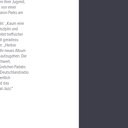
en ihrer Jugend,
 von einer
Aaron Parks am
ckt: „Kaum eine
isziplin und
et treffsicher
it geradezu
n: „Herbie
 ihr neues Album
g aufzugehen. Die
chwert,
Gretchen Parlato
m Deutschlandradio
entlich
nd das
al-Jazz."