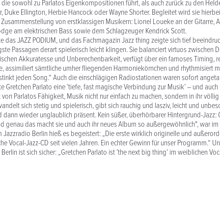
die sowohl zu Parlatos Eigenkompositionen führt, als auch zurück zu den Held
, Duke Ellington, Herbie Hancock oder Wayne Shorter. Begleitet wird sie hierbei
Zusammenstellung von erstklassigen Musikern: Lionel Loueke an der Gitarre, 
Hodge am elektrischen Bass sowie dem Schlagzeuger Kendrick Scott.
elte das JAZZ PODIUM, und das Fachmagazin Jazz thing zeigte sich tief beeindru
ligste Passagen derart spielerisch leicht klingen. Sie balanciert virtuos zwischen D
ischen Akkuratesse und Unberechenbarkeit, verfügt über ein famoses Timing, reit
, assimiliert sämtliche umher fliegenden Harmoniekörnchen und rhythmisiert m
stinkt jeden Song.“ Auch die einschlägigen Radiostationen waren sofort angeta
te Gretchen Parlato eine ’tiefe, fast magische Verbindung zur Musik’ – und auch
 von Parlatos Fähigkeit, Musik nicht nur einfach zu machen, sondern in ihr völli
ndelt sich stetig und spielerisch, gibt sich rauchig und lasziv, leicht und unbes
 dann wieder unglaublich präsent. Kein süßer, überhörbarer Hintergrund-Jazz: 
und genau das macht sie und auch ihr neues Album so außergewöhnlich", war i
m Jazzradio Berlin hieß es begeistert: „Die erste wirklich originelle und außerord
e Vocal-Jazz-CD seit vielen Jahren. Ein echter Gewinn für unser Programm.“ U
erlin ist sich sicher: „Gretchen Parlato ist ’the next big thing’ im weiblichen Voc