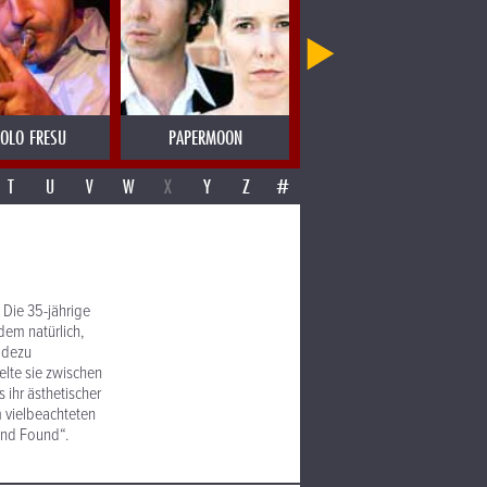
OLO FRESU
PAPERMOON
PAROV STELAR
T
U
V
W
X
Y
Z
#
 Die 35-jährige
zdem natürlich,
radezu
elte sie zwischen
ihr ästhetischer
m vielbeachteten
And Found“.