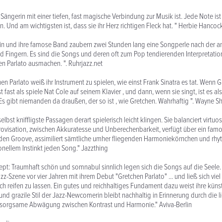
 Sängerin mit einer tiefen, fast magische Verbindung zur Musik ist. Jede Note is
n. Und am wichtigsten ist, dass sie ihr Herz richtigen Fleck hat. " Herbie Hancoc
rin und ihre famose Band zaubern zwei Stunden lang eine Songperle nach der a
Fingern. Es sind die Songs und deren oft zum Pop tendierenden Interpretation
n Parlato ausmachen. ". Ruhrjazz.net
en Parlato weiß ihr Instrument zu spielen, wie einst Frank Sinatra es tat. Wenn 
ist fast als spiele Nat Cole auf seinem Klavier , und dann, wenn sie singt, ist es a
 Es gibt niemanden da draußen, der so ist , wie Gretchen. Wahrhaftig ". Wayne Sh
elbst kniffligste Passagen derart spielerisch leicht klingen. Sie balanciert virtu
rovisation, zwischen Akkuratesse und Unberechenbarkeit, verfügt über ein famos
jeden Groove, assimiliert sämtliche umher fliegenden Harmoniekörnchen und rhyt
nellem Instinkt jeden Song." Jazzthing
nzept: Traumhaft schön und somnabul sinnlich legen sich die Songs auf die Seele
zz-Szene vor vier Jahren mit ihrem Debut "Gretchen Parlato" ... und ließ sich viel 
ch reifen zu lassen. Ein gutes und reichhaltiges Fundament dazu weist ihre künst
und grazile Stil der Jazz-Newcomerin bleibt nachhaltig in Erinnerung durch die l
e sorgsame Abwägung zwischen Kontrast und Harmonie." Aviva-Berlin