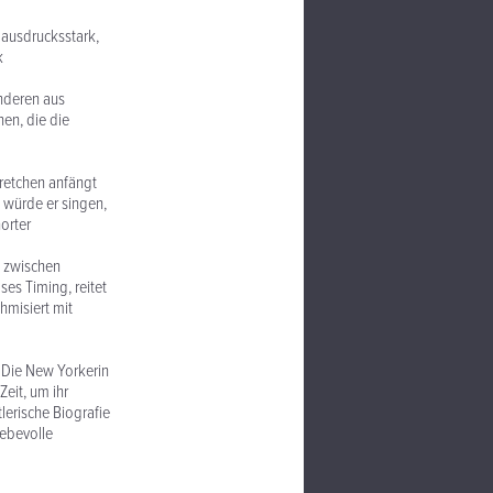
t ausdrucksstark,
k
nderen aus
en, die die
Gretchen anfängt
ls würde er singen,
orter
os zwischen
es Timing, reitet
hmisiert mit
. Die New Yorkerin
Zeit, um ihr
lerische Biografie
iebevolle