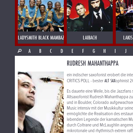
LADYSMITH BLACK MAMBAZO
LAIBACH
LAKI
A
B
C
D
E
F
G
H
I
J
RUDRESH MAHANTHAPPA
ein indischer saxofonist erobert die in
ALT SAX
CRITICS POLL - bester
ophinist 2
Es dauerte eine Weile, bis die Jazzfan
Altsaxofonist Rudresh Mahanthappa zu d
und in Boulder, Colorado aufgewachse
Music intensiv mit der Musikkultur sei
ermöglichte die Realisation des ersta
lebenden Legende der karnatischen Mus
durch Coltrane und McLaughlin angereg
mikrotonale und rhythmisch extrem raf