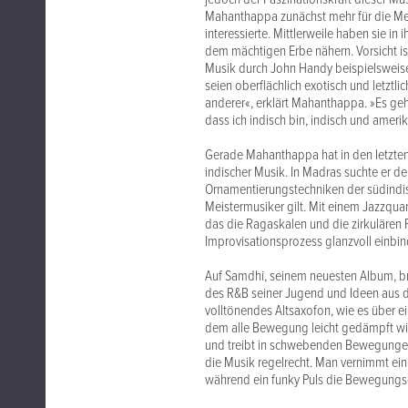
Mahanthappa zunächst mehr für die M
interessierte. Mittlerweile haben sie i
dem mächtigen Erbe nähern. Vorsicht is
Musik durch John Handy beispielsweise
seien oberflächlich exotisch und letztl
anderer«, erklärt Mahanthappa. »Es geht
dass ich indisch bin, indisch und ameri
Gerade Mahanthappa hat in den letzten
indischer Musik. In Madras suchte er d
Ornamentierungstechniken der südindisc
Meistermusiker gilt. Mit einem Jazzqu
das die Ragaskalen und die zirkulären 
Improvisationsprozess glanzvoll einbin
Auf Samdhi, seinem neuesten Album, b
des R&B seiner Jugend und Ideen aus 
volltönendes Altsaxofon, wie es über e
dem alle Bewegung leicht gedämpft wi
und treibt in schwebenden Bewegungen w
die Musik regelrecht. Man vernimmt ein 
während ein funky Puls die Bewegungse