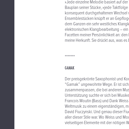
»Jede einzelne Melodie basiert auf der
Bauplan seiner Stücke, »jede Taktfolg
konsequent durchgehaltenen Wechsel 
Ensemblestücken knüpft er an Gepfloge
dem Ganzen ein sehr westliches Klangko
elektronischen Klangbearbeitung – ein 
Facetten meiner Persönlichkeit an: den
meine Herkunft. Sie drückt aus, was es 
*******
GAMAK
Der preisgekrönte Saxophonist und K
“Gamak” ungewohnte Wege. Er ist sich n
zusammenpassen, die bei anderen Musi
Unterstützung suchte er sich bei Mus
Francois Moutin (Bass) und Dank Weiss 
Weltmusik zu einem eigenständigen, mode
David Fiuczynski. Und genau dieser Fiu
aller dieser Stile war. Wo Weiss und 
vielseitigen Elemente mit der nötigen 