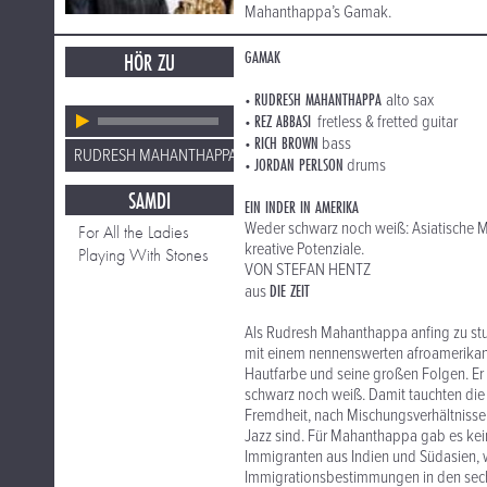
Mahanthappa’s Gamak.
GAMAK
HÖR ZU
RUDRESH MAHANTHAPPA
•
alto sax
REZ ABBASI
•
fretless & fretted guitar
RICH BROWN
•
bass
RUDRESH MAHANTHAPPA
JORDAN PERLSON
•
drums
SAMDI
EIN INDER IN AMERIKA
Weder schwarz noch weiß: Asiatische 
For All the Ladies
kreative Potenziale.
Playing With Stones
VON STEFAN HENTZ
DIE ZEIT
aus
Als Rudresh Mahanthappa anfing zu stud
mit einem nennenswerten afroamerikani
Hautfarbe und seine großen Folgen. Er 
schwarz noch weiß. Damit tauchten die 
Fremdheit, nach Mischungsverhältnissen
Jazz sind. Für Mahanthappa gab es kein
Immigranten aus Indien und Südasien, 
Immigrationsbestimmungen in den sechz