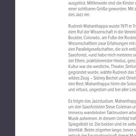
ausgelöst. Mittlerweile sind die Kinde
einer sichtbaren Größe geworden. Mit zu
des Jazz ein.
Rudresh Mahanthappa wurde 1971 in Tries
dem Ruf der Wissenschaft in die Vereini
Boulder, Colorado, am Fuße der Rockie
Wissenschaftlern zwar Erfahrungen mit 
den Parallelgesellschaften, die sich ent
Saxofonist, »und habe mich meistens sel
der Eltern, praktizierender Hindus, ges
Kultur war die westliche, Theater, Sinf
gegründet wurde, wählte Rudresh das Sa
wildes Zeug – Sidney Bechet und Ornet
den Rest: Mahanthappa hörte die Solos 
und virtuos, ungestüm und bei aller Lei
Es folgte das Jazzstudium. Mahanthap
um den Saxofonisten Steve Coleman und
immerzu wandelnden Taktmustern arbeit
Musik aufwiesen. In diesem Umfeld traf 
Spiegelbild ist. Die beiden sind im sel
Identität. Beide zögerten lange, bevor 
jedoch der Faszinationskraft dieser Musi