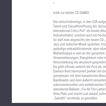
*
kritik zur letzten CD SAMDI:
Der indischstämmige, in den USA aufge
Talent und Zukunftshoffnung der Jazz
International Critics Poll“ als bester 
Instrumentalist, sondern auch ein höchs
So darf man angesichts der neuen CD 
Jazz und indischer Musik sprechen. Und 
geläufige verkaufsfördernde, aber ober
Mahanthappa in sein an der gesamten 
Ornamentierungen, Klangfarben oder mi
Verschränkung der akustisch gespielten
Da geht oftmals wirklich die Post ab, 
Damion Reid harmoniert perfekt mit d
gemeinsam mit dem kanadischen Bassi
Bandleader und dem äußerst versierten Gi
unkonventionellen und einfallsreichen 
anmutende Ballade „For All The Ladie
ihren Platz und macht Lust darauf, sof
„Samdhi“ nochmals zu genießen.