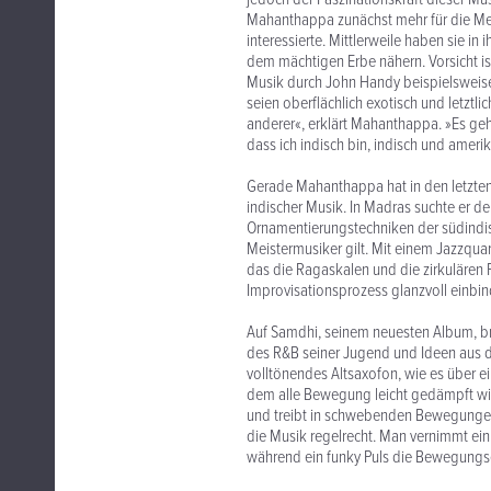
Mahanthappa zunächst mehr für die M
interessierte. Mittlerweile haben sie i
dem mächtigen Erbe nähern. Vorsicht is
Musik durch John Handy beispielsweise
seien oberflächlich exotisch und letztl
anderer«, erklärt Mahanthappa. »Es geht
dass ich indisch bin, indisch und ameri
Gerade Mahanthappa hat in den letzten
indischer Musik. In Madras suchte er d
Ornamentierungstechniken der südindisc
Meistermusiker gilt. Mit einem Jazzqu
das die Ragaskalen und die zirkulären 
Improvisationsprozess glanzvoll einbin
Auf Samdhi, seinem neuesten Album, b
des R&B seiner Jugend und Ideen aus 
volltönendes Altsaxofon, wie es über e
dem alle Bewegung leicht gedämpft wi
und treibt in schwebenden Bewegungen w
die Musik regelrecht. Man vernimmt ein 
während ein funky Puls die Bewegungse