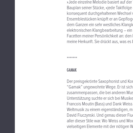
»Jede einzelne Melodie basiert auf der
Bauplan seiner Stücke, »jede Taktfolg
konsequent durchgehaltenen Wechsel 
Ensemblestücken knüpft er an Gepfloge
dem Ganzen ein sehr westliches Klangko
elektronischen Klangbearbeitung – ein 
Facetten meiner Persönlichkeit an: den
meine Herkunft. Sie drückt aus, was es 
*******
GAMAK
Der preisgekrönte Saxophonist und K
“Gamak” ungewohnte Wege. Er ist sich n
zusammenpassen, die bei anderen Musi
Unterstützung suchte er sich bei Mus
Francois Moutin (Bass) und Dank Weiss 
Weltmusik zu einem eigenständigen, mode
David Fiuczynski. Und genau dieser Fiu
aller dieser Stile war. Wo Weiss und 
vielseitigen Elemente mit der nötigen 