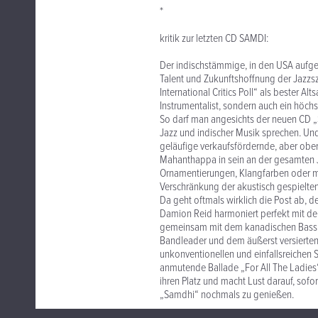
*
kritik zur letzten CD SAMDI:
Der indischstämmige, in den USA aufge
Talent und Zukunftshoffnung der Jazz
International Critics Poll“ als bester 
Instrumentalist, sondern auch ein höchs
So darf man angesichts der neuen CD 
Jazz und indischer Musik sprechen. Und 
geläufige verkaufsfördernde, aber ober
Mahanthappa in sein an der gesamten 
Ornamentierungen, Klangfarben oder mi
Verschränkung der akustisch gespielten
Da geht oftmals wirklich die Post ab, 
Damion Reid harmoniert perfekt mit d
gemeinsam mit dem kanadischen Bassi
Bandleader und dem äußerst versierten Gi
unkonventionellen und einfallsreichen 
anmutende Ballade „For All The Ladie
ihren Platz und macht Lust darauf, sof
„Samdhi“ nochmals zu genießen.