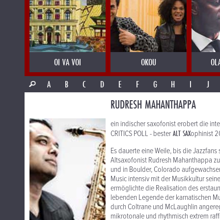
OI VA VOI
OKOU
OL
A
B
C
D
E
F
G
H
I
J
RUDRESH MAHANTHAPPA
ein indischer saxofonist erobert die in
ALT SAX
CRITICS POLL - bester
ophinist 2
Es dauerte eine Weile, bis die Jazzfan
Altsaxofonist Rudresh Mahanthappa zu d
und in Boulder, Colorado aufgewachse
Music intensiv mit der Musikkultur sei
ermöglichte die Realisation des ersta
lebenden Legende der karnatischen Mus
durch Coltrane und McLaughlin angereg
mikrotonale und rhythmisch extrem raf