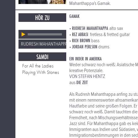
Mahanthappa’s Gamak.
GAMAK
HÖR ZU
RUDRESH MAHANTHAPPA
•
alto sax
REZ ABBASI
•
fretless & fretted guitar
RICH BROWN
•
bass
RUDRESH MAHANTHAPPA
JORDAN PERLSON
•
drums
SAMDI
EIN INDER IN AMERIKA
Weder schwarz noch weiß: Asiatische 
For All the Ladies
kreative Potenziale.
Playing With Stones
VON STEFAN HENTZ
DIE ZEIT
aus
Als Rudresh Mahanthappa anfing zu stud
mit einem nennenswerten afroamerikani
Hautfarbe und seine großen Folgen. Er 
schwarz noch weiß. Damit tauchten die 
Fremdheit, nach Mischungsverhältnissen
Jazz sind. Für Mahanthappa gab es kein
Immigranten aus Indien und Südasien, 
Immigrationsbestimmungen in den sechz