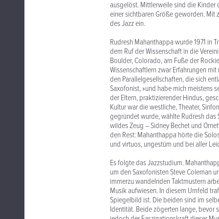
ausgelöst. Mittlerweile sind die Kinde
einer sichtbaren Größe geworden. Mit zu
des Jazz ein.
Rudresh Mahanthappa wurde 1971 in Tries
dem Ruf der Wissenschaft in die Vereini
Boulder, Colorado, am Fuße der Rockie
Wissenschaftlern zwar Erfahrungen mit 
den Parallelgesellschaften, die sich ent
Saxofonist, »und habe mich meistens sel
der Eltern, praktizierender Hindus, ges
Kultur war die westliche, Theater, Sinf
gegründet wurde, wählte Rudresh das Sa
wildes Zeug – Sidney Bechet und Ornet
den Rest: Mahanthappa hörte die Solos 
und virtuos, ungestüm und bei aller Lei
Es folgte das Jazzstudium. Mahanthap
um den Saxofonisten Steve Coleman und
immerzu wandelnden Taktmustern arbeit
Musik aufwiesen. In diesem Umfeld traf 
Spiegelbild ist. Die beiden sind im sel
Identität. Beide zögerten lange, bevor 
jedoch der Faszinationskraft dieser Musi