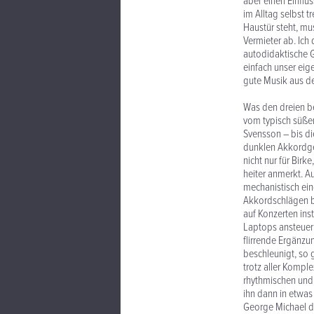
aber einen Einflu
im Alltag selbst 
Haustür steht, mu
Vermieter ab. Ich 
autodidaktische G
einfach unser ei
gute Musik aus de
Was den dreien b
vom typisch süßen
Svensson – bis di
dunklen Akkordgew
nicht nur für Bir
heiter anmerkt. Au
mechanistisch ein
Akkordschlägen be
auf Konzerten ins
Laptops ansteuern
flirrende Ergänzu
beschleunigt, so 
trotz aller Kompl
rhythmischen und
ihn dann in etwa
George Michael de