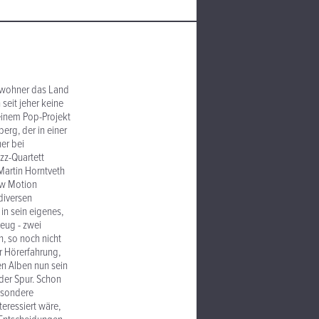
inwohner das Land
seit jeher keine
einem Pop-Projekt
berg, der in einer
er bei
zz-Quartett
Martin Horntveth
ow Motion
diversen
in sein eigenes,
eug - zwei
, so noch nicht
r Hörerfahrung,
en Alben nun sein
der Spur. Schon
besondere
eressiert wäre,