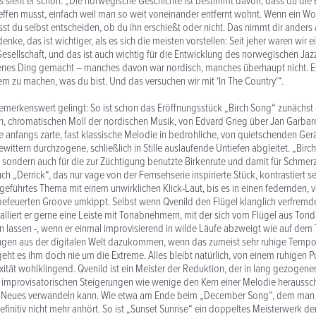
ss sieht er schon: „Die norwegische Geschichte ist bestimmt davon, dass du di
treffen musst, einfach weil man so weit voneinander entfernt wohnt. Wenn ein Wol
sst du selbst entscheiden, ob du ihn erschießt oder nicht. Das nimmt dir anders
denke, das ist wichtiger, als es sich die meisten vorstellen: Seit jeher waren wir e
esellschaft, und das ist auch wichtig für die Entwicklung des norwegischen Jaz
genes Ding gemacht – manches davon war nordisch, manches überhaupt nicht. E
m zu machen, was du bist. Und das versuchen wir mit ‘In The Country‘“.
emerkenswert gelingt: So ist schon das Eröffnungsstück „Birch Song“ zunächs
, chromatischen Moll der nordischen Musik, von Edvard Grieg über Jan Garbare
e anfangs zarte, fast klassische Melodie in bedrohliche, von quietschenden Ge
ittern durchzogene, schließlich in Stille auslaufende Untiefen abgleitet. „Birch
ke, sondern auch für die zur Züchtigung benutzte Birkenrute und damit für Schmer
ch „Derrick“, das nur vage von der Fernsehserie inspirierte Stück, kontrastiert s
geführtes Thema mit einem unwirklichen Klick-Laut, bis es in einen federnden, 
feuerten Groove umkippt. Selbst wenn Qvenild den Flügel klanglich verfremde
talliert er gerne eine Leiste mit Tonabnehmern, mit der sich vom Flügel aus Ton
 lassen -, wenn er einmal improvisierend in wilde Läufe abzweigt wie auf dem 
ngen aus der digitalen Welt dazukommen, wenn das zumeist sehr ruhige Tempo s
geht es ihm doch nie um die Extreme. Alles bleibt natürlich, von einem ruhigen 
exität wohlklingend. Qvenild ist ein Meister der Reduktion, der in lang gezogen
 improvisatorischen Steigerungen wie wenige den Kern einer Melodie heraussc
s Neues verwandeln kann. Wie etwa am Ende beim „December Song“, dem man 
finitiv nicht mehr anhört. So ist „Sunset Sunrise“ ein doppeltes Meisterwerk de