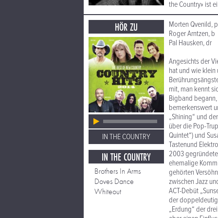
the Country» ist e
Morten Qvenild, p
HÖR ZU
Roger Arntzen, b
Pal Hausken, dr
Angesichts der V
hat und wie klein
Berührungsängste
mit, man kennt sic
Bigband begann, b
bemerkenswert unt
„Shining“ und den
über die Pop-Trup
Quintet“) und Sus
IN THE COUNTRY
Tastenund Elektron
2003 gegründetes
IN THE COUNTRY
ehemalige Kommili
Brothers In Arms
gehörten Versöhnu
Doves Dance
zwischen Jazz und
ACT-Debüt „Sunset
Whiteout
der doppeldeutige
„Erdung“ der drei