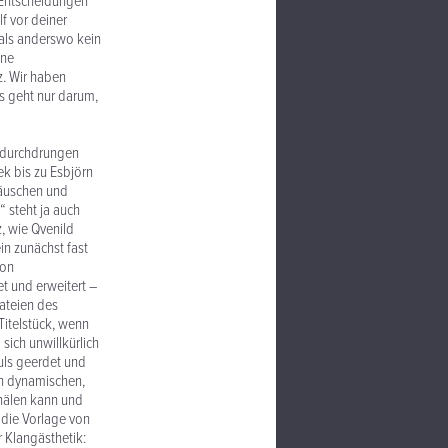
e Entscheidungen
f vor deiner
 als anderswo kein
ine
z. Wir haben
s geht nur darum,
t durchdrungen
k bis zu Esbjörn
räuschen und
“ steht ja auch
z, wie Qvenild
ein zunächst fast
von
t und erweitert –
dateien des
Titelstück, wenn
ich unwillkürlich
Puls geerdet und
en dynamischen,
hälen kann und
die Vorlage von
r Klangästhetik: