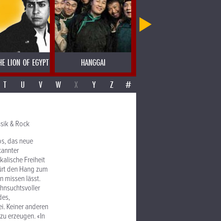
HE LION OF EGYPT
HANGGAI
HANNES DE KASSIAN
T
U
V
W
X
Y
Z
#
sik & Rock
os, das neue
kannter
alische Freiheit
pürt den Hang zum
n missen lässt.
ehnsuchtsvoller
des,
ei. Keiner anderen
zu erzeugen. «In