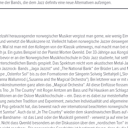
ine der Bands, die dem Jazz definitv eine neue Alternativen aufzeigen.
ielzahl herausragender norwegischer Musiker vergisst man gerne, wie wenig E
 und vernetzt die Musikszene ist. Vielleicht haben norwegische Jazzer deswegen 
. Mal ist man mit den Kollegen von der Klassik unterwegs, mal macht man bei 
h ja. Ein gutes Beispiel ist der Pianist Morten Qvenild. Der 33-Jährige aus Kongs
evor er an der Norwegischen Musikhochschule in Oslo Jazz studierte, hat seith
erschiedlichen Bands gespielt. Das Spektrum reicht vom akustischen Metal-Ja
 Jazzrock- Bands „Jaga Jazzist“ und „The National Bank“ der Brüder Lars und 
pe „Ostenfor Sol“ bis zu den Formationen der Sängerin Solveig Slettahjell („Sl
anna Wallumrod („Susanna and the Magical Orchestra“). Bei letzterer war er mit 
ikinstrumenten ganz allein das „Magical Orchestra“. All diese Einflüsse flossen 
 Trio „In The Country“ mit Roger Arntzen am Bass und Pal Hausken am Schlagz
tonen an der Osloer Musikhochschule – ein. Dass er es dabei zur meisterhaften
ng zwischen Tradition und Experiment, zwischen Individualität und allgemeine
 Pop gebracht hat, das beweist nach vier international beachteten norwegisch
 Sunrise“. Auch da ist „In The Country“ wieder dem skandinavischen Blues auf 
 Bandname - ist das Land oder der Musikstil gemeint? - verweist ja auf eine 
. Nicht dass Qvenild besonders an der Diskussion über den „nordischen Ton“ int