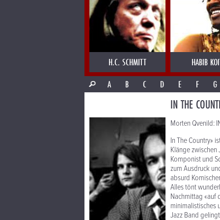
H.C. SCHMITT
HABIB KOI
A
B
C
D
E
F
G
IN THE COUNT
Morten Qvenild: 
In The Country» i
Klänge zwischen Ja
Komponist und Son
zum Ausdruck und 
absurd Komischen 
Alles tönt wunder
Nachmittag «auf d
minimalistisches 
Jazz Band gelingt