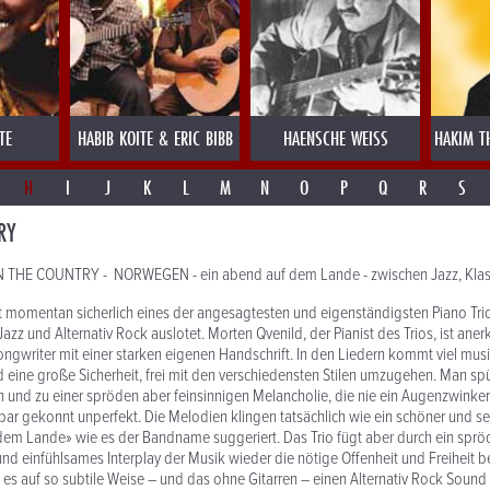
TE
HABIB KOITE & ERIC BIBB
HAENSCHE WEISS
HAKIM T
H
I
J
K
L
M
N
O
P
Q
R
S
RY
IN THE COUNTRY - NORWEGEN - ein abend auf dem Lande - zwischen Jazz, Klas
st momentan sicherlich eines der angesagtesten und eigenständigsten Piano Tri
zz und Alternativ Rock auslotet. Morten Qvenild, der Pianist des Trios, ist aner
gwriter mit einer starken eigenen Handschrift. In den Liedern kommt viel musik
eine große Sicherheit, frei mit den verschiedensten Stilen umzugehen. Man s
und zu einer spröden aber feinsinnigen Melancholie, die nie ein Augenzwinker
bar gekonnt unperfekt. Die Melodien klingen tatsächlich wie ein schöner und s
em Lande» wie es der Bandname suggeriert. Das Trio fügt aber durch ein sprö
und einfühlsames Interplay der Musik wieder die nötige Offenheit und Freiheit b
 es auf so subtile Weise – und das ohne Gitarren – einen Alternativ Rock Sound 