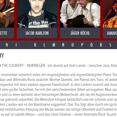
ETTE
JACOB KARLZON
JÄGER KÖCHL
JAMAI
H
I
J
K
L
M
N
O
P
Q
R
S
RY
IN THE COUNTRY - NORWEGEN - ein abend auf dem Lande - zwischen Jazz, Klas
st momentan sicherlich eines der angesagtesten und eigenständigsten Piano Tri
zz und Alternativ Rock auslotet. Morten Qvenild, der Pianist des Trios, ist aner
gwriter mit einer starken eigenen Handschrift. In den Liedern kommt viel musik
eine große Sicherheit, frei mit den verschiedensten Stilen umzugehen. Man s
und zu einer spröden aber feinsinnigen Melancholie, die nie ein Augenzwinker
bar gekonnt unperfekt. Die Melodien klingen tatsächlich wie ein schöner und s
em Lande» wie es der Bandname suggeriert. Das Trio fügt aber durch ein sprö
und einfühlsames Interplay der Musik wieder die nötige Offenheit und Freiheit b
 es auf so subtile Weise – und das ohne Gitarren – einen Alternativ Rock Sound 