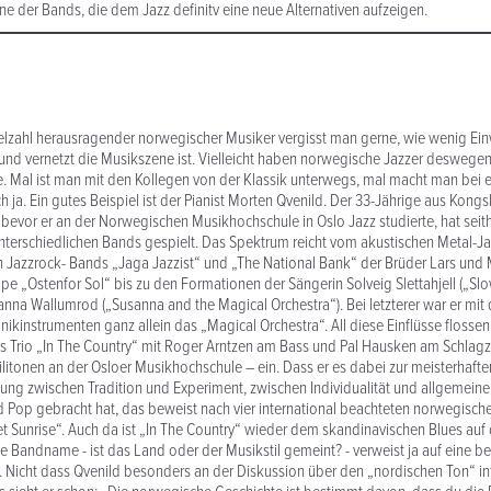
ine der Bands, die dem Jazz definitv eine neue Alternativen aufzeigen.
ielzahl herausragender norwegischer Musiker vergisst man gerne, wie wenig E
 und vernetzt die Musikszene ist. Vielleicht haben norwegische Jazzer deswegen 
. Mal ist man mit den Kollegen von der Klassik unterwegs, mal macht man bei 
h ja. Ein gutes Beispiel ist der Pianist Morten Qvenild. Der 33-Jährige aus Kongs
evor er an der Norwegischen Musikhochschule in Oslo Jazz studierte, hat seith
erschiedlichen Bands gespielt. Das Spektrum reicht vom akustischen Metal-Ja
 Jazzrock- Bands „Jaga Jazzist“ und „The National Bank“ der Brüder Lars und 
pe „Ostenfor Sol“ bis zu den Formationen der Sängerin Solveig Slettahjell („Sl
anna Wallumrod („Susanna and the Magical Orchestra“). Bei letzterer war er mit 
ikinstrumenten ganz allein das „Magical Orchestra“. All diese Einflüsse flossen 
 Trio „In The Country“ mit Roger Arntzen am Bass und Pal Hausken am Schlagz
tonen an der Osloer Musikhochschule – ein. Dass er es dabei zur meisterhaften
ng zwischen Tradition und Experiment, zwischen Individualität und allgemeine
 Pop gebracht hat, das beweist nach vier international beachteten norwegisch
 Sunrise“. Auch da ist „In The Country“ wieder dem skandinavischen Blues auf 
 Bandname - ist das Land oder der Musikstil gemeint? - verweist ja auf eine 
. Nicht dass Qvenild besonders an der Diskussion über den „nordischen Ton“ int