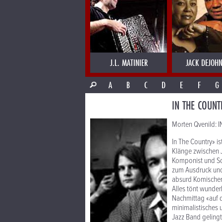
J.L. MATINIER
JACK DEJOHN
A
B
C
D
E
F
G
IN THE COUNT
Morten Qvenild: 
In The Country» i
Klänge zwischen Ja
Komponist und Son
zum Ausdruck und 
absurd Komischen 
Alles tönt wunder
Nachmittag «auf d
minimalistisches 
Jazz Band gelingt