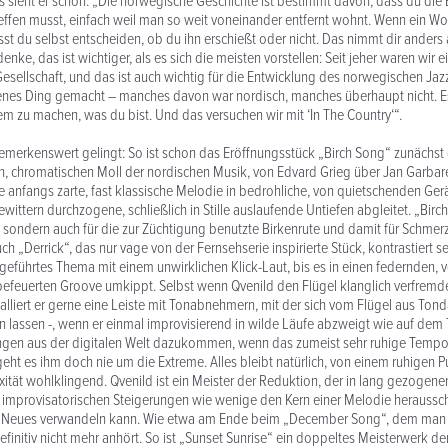
ss sieht er schon: „Die norwegische Geschichte ist bestimmt davon, dass du di
treffen musst, einfach weil man so weit voneinander entfernt wohnt. Wenn ein Wol
sst du selbst entscheiden, ob du ihn erschießt oder nicht. Das nimmt dir anders
denke, das ist wichtiger, als es sich die meisten vorstellen: Seit jeher waren wir e
esellschaft, und das ist auch wichtig für die Entwicklung des norwegischen Jaz
genes Ding gemacht – manches davon war nordisch, manches überhaupt nicht. E
m zu machen, was du bist. Und das versuchen wir mit ‘In The Country‘“.
emerkenswert gelingt: So ist schon das Eröffnungsstück „Birch Song“ zunächs
, chromatischen Moll der nordischen Musik, von Edvard Grieg über Jan Garbare
e anfangs zarte, fast klassische Melodie in bedrohliche, von quietschenden Ge
ittern durchzogene, schließlich in Stille auslaufende Untiefen abgleitet. „Birch
ke, sondern auch für die zur Züchtigung benutzte Birkenrute und damit für Schmer
ch „Derrick“, das nur vage von der Fernsehserie inspirierte Stück, kontrastiert s
geführtes Thema mit einem unwirklichen Klick-Laut, bis es in einen federnden, 
feuerten Groove umkippt. Selbst wenn Qvenild den Flügel klanglich verfremde
talliert er gerne eine Leiste mit Tonabnehmern, mit der sich vom Flügel aus Ton
 lassen -, wenn er einmal improvisierend in wilde Läufe abzweigt wie auf dem 
ngen aus der digitalen Welt dazukommen, wenn das zumeist sehr ruhige Tempo s
geht es ihm doch nie um die Extreme. Alles bleibt natürlich, von einem ruhigen 
exität wohlklingend. Qvenild ist ein Meister der Reduktion, der in lang gezogen
 improvisatorischen Steigerungen wie wenige den Kern einer Melodie heraussc
s Neues verwandeln kann. Wie etwa am Ende beim „December Song“, dem man 
finitiv nicht mehr anhört. So ist „Sunset Sunrise“ ein doppeltes Meisterwerk de