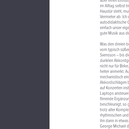
aber einen Einflu
im Alltag selbst 
Haustür steht, mu
Vermieter ab. Ich 
autodidaktische G
einfach unser ei
gute Musik aus de
Was den dreien b
vom typisch süßen
Svensson – bis di
dunklen Akkordgew
nicht nur für Bir
heiter anmerkt. Au
mechanistisch ein
Akkordschlägen be
auf Konzerten ins
Laptops ansteuern
flirrende Ergänzu
beschleunigt, so 
trotz aller Kompl
rhythmischen und
ihn dann in etwa
George Michael de