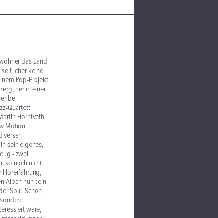
inwohner das Land
seit jeher keine
einem Pop-Projekt
berg, der in einer
er bei
zz-Quartett
Martin Horntveth
ow Motion
diversen
in sein eigenes,
eug - zwei
, so noch nicht
r Hörerfahrung,
en Alben nun sein
der Spur. Schon
besondere
eressiert wäre,