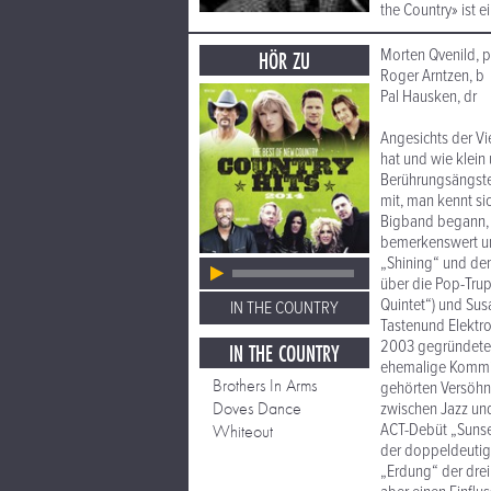
the Country» ist e
Morten Qvenild, p
HÖR ZU
Roger Arntzen, b
Pal Hausken, dr
Angesichts der V
hat und wie klein
Berührungsängste
mit, man kennt sic
Bigband begann, b
bemerkenswert unt
„Shining“ und den
über die Pop-Trup
Quintet“) und Sus
IN THE COUNTRY
Tastenund Elektron
2003 gegründetes
IN THE COUNTRY
ehemalige Kommili
Brothers In Arms
gehörten Versöhnu
Doves Dance
zwischen Jazz und
ACT-Debüt „Sunset
Whiteout
der doppeldeutige
„Erdung“ der drei