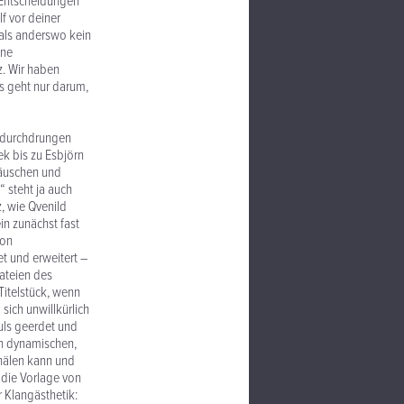
e Entscheidungen
f vor deiner
 als anderswo kein
ine
z. Wir haben
s geht nur darum,
t durchdrungen
k bis zu Esbjörn
räuschen und
“ steht ja auch
z, wie Qvenild
ein zunächst fast
von
t und erweitert –
dateien des
Titelstück, wenn
ich unwillkürlich
Puls geerdet und
en dynamischen,
hälen kann und
die Vorlage von
r Klangästhetik: