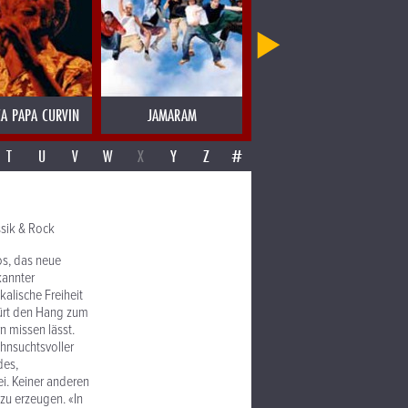
CA PAPA CURVIN
JAMARAM
JAMES BLOOD ULMER
T
U
V
W
X
Y
Z
#
sik & Rock
os, das neue
kannter
alische Freiheit
pürt den Hang zum
n missen lässt.
ehnsuchtsvoller
des,
ei. Keiner anderen
zu erzeugen. «In