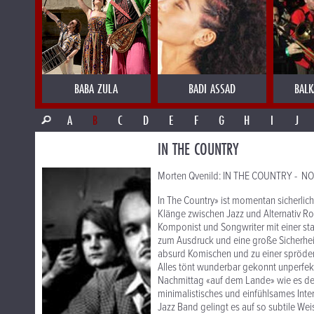
BABA ZULA
BADI ASSAD
BALK
A
B
C
D
E
F
G
H
I
J
IN THE COUNTRY
Morten Qvenild: IN THE COUNTRY - NOR
In The Country» ist momentan sicherlic
Klänge zwischen Jazz und Alternativ Roc
Komponist und Songwriter mit einer sta
zum Ausdruck und eine große Sicherhei
absurd Komischen und zu einer spröden 
Alles tönt wunderbar gekonnt unperfekt
Nachmittag «auf dem Lande» wie es der
minimalistisches und einfühlsames Inter
Jazz Band gelingt es auf so subtile Wei