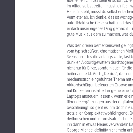
aber einen Einfluss sieht er schon: „D
im Alltag selbst treffen musst, einfach
Haustür steht, musst du selbst entschei
Vermieter ab. Ich denke, das ist wichtige
autodidaktische Gesellschaft, und das 
einfach unser eigenes Ding gemacht – 
gute Musik aus dem zu machen, was du b
Was den dreien bemerkenswert gelingt:
vom typisch süßen, chromatischen Moll
Svensson – bis die anfangs zarte, fast
dunklen Akkordgewittern durchzogene, sc
nicht nur für Birke, sondern auch für d
heiter anmerkt. Auch „Derrick“, das nur 
mechanistisch eingeführtes Thema mit e
Akkordschlägen befeuerten Groove umki
auf Konzerten installiert er gerne eine
Laptops ansteuern lassen -, wenn er ei
flirrende Ergänzungen aus der digital
beschleunigt, so geht es ihm doch nie u
trotz aller Komplexität wohlklingend. Q
rhythmischen und improvisatorischen S
ihn dann in etwas Neues verwandeln 
George Michael definitiv nicht mehr anh