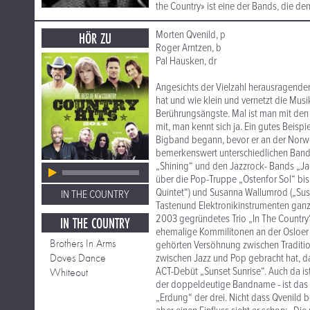
the Country» ist eine der Bands, die de
Morten Qvenild, p
HÖR ZU
Roger Arntzen, b
Pal Hausken, dr
Angesichts der Vielzahl herausragende
hat und wie klein und vernetzt die Musi
Berührungsängste. Mal ist man mit den
mit, man kennt sich ja. Ein gutes Beispi
Bigband begann, bevor er an der Norweg
bemerkenswert unterschiedlichen Bands
„Shining“ und den Jazzrock- Bands „Ja
über die Pop-Truppe „Ostenfor Sol“ bis
Quintet“) und Susanna Wallumrod („Susan
IN THE COUNTRY
Tastenund Elektronikinstrumenten ganz a
2003 gegründetes Trio „In The Country
IN THE COUNTRY
ehemalige Kommilitonen an der Osloer M
Brothers In Arms
gehörten Versöhnung zwischen Traditio
Doves Dance
zwischen Jazz und Pop gebracht hat, da
ACT-Debüt „Sunset Sunrise“. Auch da is
Whiteout
der doppeldeutige Bandname - ist das L
„Erdung“ der drei. Nicht dass Qvenild 