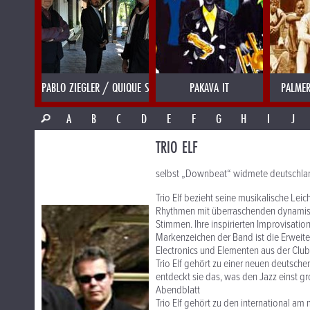
PABLO ZIEGLER / QUIQUE SINESI
PAKAVA IT
PALMER
A
B
C
D
E
F
G
H
I
J
TRIO ELF
selbst „Downbeat“ widmete deutschland
Trio Elf bezieht seine musikalische Lei
Rhythmen mit überraschenden dynamis
Stimmen. Ihre inspirierten Improvisatio
Markenzeichen der Band ist die Erweit
Electronics und Elementen aus der Club
Trio Elf gehört zu einer neuen deutsche
entdeckt sie das, was den Jazz einst 
Abendblatt
Trio Elf gehört zu den international am