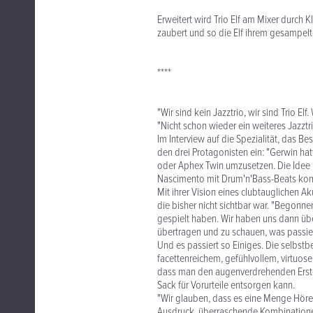
Erweitert wird Trio Elf am Mixer durch 
zaubert und so die Elf ihrem gesampel
****
"Wir sind kein Jazztrio, wir sind Trio Elf
"Nicht schon wieder ein weiteres Jazzt
Im Interview auf die Spezialität, das B
den drei Protagonisten ein: "Gerwin ha
oder Aphex Twin umzusetzen. Die Idee 
Nascimento mit Drum'n'Bass-Beats komb
Mit ihrer Vision eines clubtauglichen Ak
die bisher nicht sichtbar war. "Begonn
gespielt haben. Wir haben uns dann übe
übertragen und zu schauen, was passier
Und es passiert so Einiges. Die selbstb
facettenreichem, gefühlvollem, virtuos
dass man den augenverdrehenden Erstge
Sack für Vorurteile entsorgen kann.
"Wir glauben, dass es eine Menge Hörer 
Ausdruck, überraschende Kombinationen