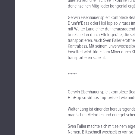
unterschiedlicher nicht sein könnten u
der einzelnen Mitglieder kongenial erg
Gerwin Eisenhauer spielt komplexe Be
Drum'n'Bass oder HipHop so virtuos im
mit Walter Lang einer der herausragend
bereichert er durch Effektgeräte, die s
transportieren. Auch Sven Faller eröffn
Kontrabass. Mit seinem unverwechselbar
Erweitert wird Trio Elf am Mixer durch 
transportieren scheint.
******
Gerwin Eisenhauer spielt komplexe Be
HipHop so virtuos improvisiert wie an
Walter Lang ist einer der herausragendst
magischen Melodien und energetischen
Sven Faller machte sich mit seinem eige
Namen. Blitzschnell wechselt er von so