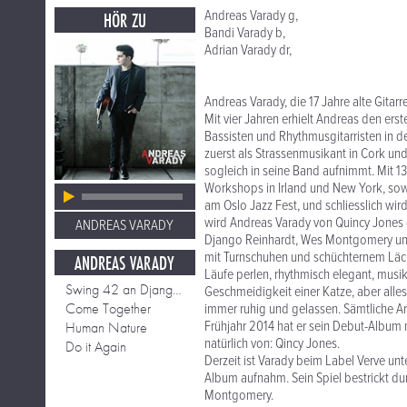
Andreas Varady g,
HÖR ZU
Bandi Varady b,
Adrian Varady dr,
Andreas Varady, die 17 Jahre alte Gitar
Mit vier Jahren erhielt Andreas den ers
Bassisten und Rhythmusgitarristen in d
zuerst als Strassenmusikant in Cork und
sogleich in seine Band aufnimmt. Mit 13
Workshops in Irland und New York, sowie
am Oslo Jazz Fest, und schliesslich wir
wird Andreas Varady von Quincy Jones g
ANDREAS VARADY
Django Reinhardt, Wes Montgomery und
mit Turnschuhen und schüchternem Läche
ANDREAS VARADY
Läufe perlen, rhythmisch elegant, musik
Swing 42 an Django Reinhardt
Geschmeidigkeit einer Katze, aber alles i
Come Together
immer ruhig und gelassen. Sämtliche A
Frühjahr 2014 hat er sein Debut-Album
Human Nature
natürlich von: Qincy Jones.
Do it Again
Derzeit ist Varady beim Label Verve un
Album aufnahm. Sein Spiel bestrickt dur
Montgomery.