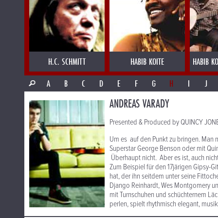
H.C. SCHMITT
HABIB KOITE
HABIB KO
A
B
C
D
E
F
G
H
I
J
ANDREAS VARADY
Presented & Produced by QUINCY JONES:
Um es auf den Punkt zu bringen. Man 
Superstar George Benson oder mit Quin
Überhaupt nicht. Aber es ist, auch nich
Zum Beispiel für den 17järigen Gipsy-Gi
hat, der ihn seitdem unter seine Fitto
Django Reinhardt, Wes Montgomery und
mit Turnschuhen und schüchternem Läche
perlen, spielt rhythmisch elegant, musik