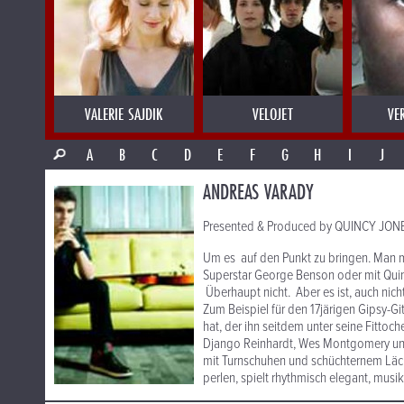
VALERIE SAJDIK
VELOJET
VE
A
B
C
D
E
F
G
H
I
J
ANDREAS VARADY
Presented & Produced by QUINCY JONES:
Um es auf den Punkt zu bringen. Man 
Superstar George Benson oder mit Quin
Überhaupt nicht. Aber es ist, auch nich
Zum Beispiel für den 17järigen Gipsy-Gi
hat, der ihn seitdem unter seine Fitto
Django Reinhardt, Wes Montgomery und
mit Turnschuhen und schüchternem Läche
perlen, spielt rhythmisch elegant, musik