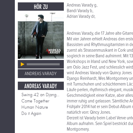
Andreas Varady g,
HÖR ZU
Bandi Varady b,
Adrian Varady dr,
Andreas Varady, die 17 Jahre alte Gitar
Mit vier Jahren erhielt Andreas den ers
Bassisten und Rhythmusgitarristen in d
zuerst als Strassenmusikant in Cork und
sogleich in seine Band aufnimmt. Mit 13
Workshops in Irland und New York, sowie
am Oslo Jazz Fest, und schliesslich wir
wird Andreas Varady von Quincy Jones g
ANDREAS VARADY
Django Reinhardt, Wes Montgomery und
mit Turnschuhen und schüchternem Läche
ANDREAS VARADY
Läufe perlen, rhythmisch elegant, musik
Swing 42 an Django Reinhardt
Geschmeidigkeit einer Katze, aber alles i
Come Together
immer ruhig und gelassen. Sämtliche A
Frühjahr 2014 hat er sein Debut-Album
Human Nature
natürlich von: Qincy Jones.
Do it Again
Derzeit ist Varady beim Label Verve un
Album aufnahm. Sein Spiel bestrickt dur
Montgomery.