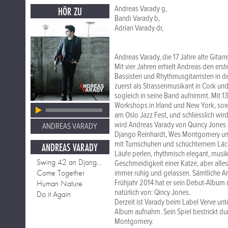
Andreas Varady g,
HÖR ZU
Bandi Varady b,
Adrian Varady dr,
Andreas Varady, die 17 Jahre alte Gitar
Mit vier Jahren erhielt Andreas den ers
Bassisten und Rhythmusgitarristen in d
zuerst als Strassenmusikant in Cork und
sogleich in seine Band aufnimmt. Mit 13
Workshops in Irland und New York, sowie
am Oslo Jazz Fest, und schliesslich wir
wird Andreas Varady von Quincy Jones g
ANDREAS VARADY
Django Reinhardt, Wes Montgomery und
mit Turnschuhen und schüchternem Läche
ANDREAS VARADY
Läufe perlen, rhythmisch elegant, musik
Swing 42 an Django Reinhardt
Geschmeidigkeit einer Katze, aber alles i
Come Together
immer ruhig und gelassen. Sämtliche A
Frühjahr 2014 hat er sein Debut-Album
Human Nature
natürlich von: Qincy Jones.
Do it Again
Derzeit ist Varady beim Label Verve un
Album aufnahm. Sein Spiel bestrickt dur
Montgomery.