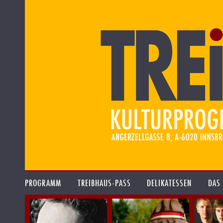
PROGRAMM
TREIBHAUS-PASS
DELIKATESSEN
DAS