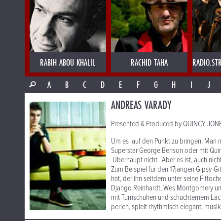
RABIH ABOU KHALIL
RACHID TAHA
RADIO.ST
A
B
C
D
E
F
G
H
I
J
ANDREAS VARADY
Presented & Produced by QUINCY JONES:
Um es auf den Punkt zu bringen. Man 
Superstar George Benson oder mit Quin
Überhaupt nicht. Aber es ist, auch nich
Zum Beispiel für den 17järigen Gipsy-Gi
hat, der ihn seitdem unter seine Fitto
Django Reinhardt, Wes Montgomery und
mit Turnschuhen und schüchternem Läche
perlen, spielt rhythmisch elegant, musik