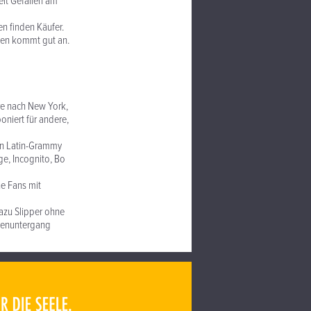
elt Gefallen am
en finden Käufer.
gen kommt gut an.
hre nach New York,
oniert für andere,
den Latin-Grammy
ge, Incognito, Bo
ne Fans mit
azu Slipper ohne
nnenuntergang