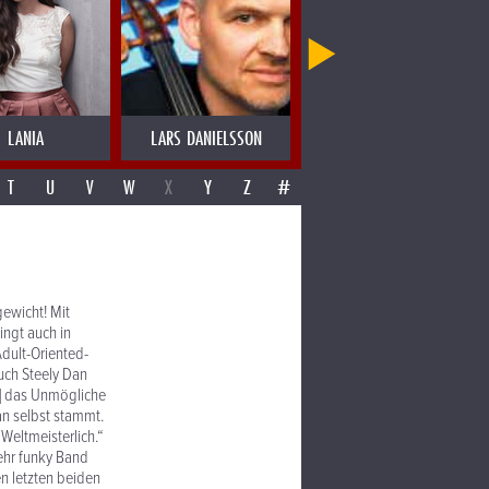
LANIA
LARS DANIELSSON
LAS MIGAS
T
U
V
W
X
Y
Z
#
gewicht! Mit
ingt auch in
Adult-Oriented-
uch Steely Dan
…] das Unmögliche
n selbst stammt.
Weltmeisterlich.“
ehr funky Band
n letzten beiden