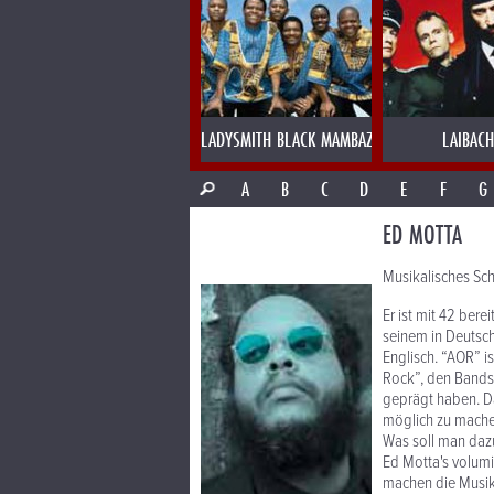
LADYSMITH BLACK MAMBAZO
LAIBACH
A
B
C
D
E
F
G
ED MOTTA
Musikalisches Sch
Er ist mit 42 ber
seinem in Deutsch
Englisch. “AOR” i
Rock”, den Bands 
geprägt haben. Da
möglich zu mache
Was soll man dazu
Ed Motta's volumi
machen die Musik 