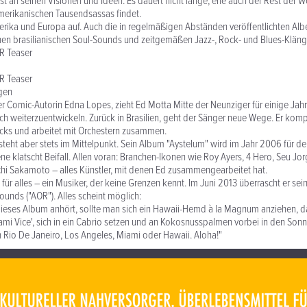
ist an seinen Visionen und Ideen. Es dauert nicht lange, ehe auch der Rest der W
merikanischen Tausendsassas findet.
merika und Europa auf. Auch die in regelmäßigen Abständen veröffentlichten Alb
nen brasilianischen Soul-Sounds und zeitgemäßen Jazz-, Rock- und Blues-Klän
R Teaser
R Teaser
igen
der Comic-Autorin Edna Lopes, zieht Ed Motta Mitte der Neunziger für einige Ja
sch weiterzuentwickeln. Zurück in Brasilien, geht der Sänger neue Wege. Er komp
cks und arbeitet mit Orchestern zusammen.
 steht aber stets im Mittelpunkt. Sein Album "Aystelum" wird im Jahr 2006 für 
ne klatscht Beifall. Allen voran: Branchen-Ikonen wie Roy Ayers, 4 Hero, Seu Jor
hi Sakamoto – alles Künstler, mit denen Ed zusammengearbeitet hat.
 für alles – ein Musiker, der keine Grenzen kennt. Im Juni 2013 überrascht er sei
ounds ("AOR"). Alles scheint möglich:
dieses Album anhört, sollte man sich ein Hawaii-Hemd à la Magnum anziehen, d
ami Vice', sich in ein Cabrio setzen und an Kokosnusspalmen vorbei in den So
in Rio De Janeiro, Los Angeles, Miami oder Hawaii. Aloha!"