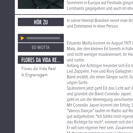
Sommern in Europa auf Festivals gespie
Lombards gegegeben und auch im ebens
In seiner Heimat Brasilien nennt man i
HÖR ZU
und Entertainer in einer Person.
Eduardo Motta kommt im August 1971 in 
ED MOTTA
Maia, der den kleinen Ed bereits in frü
sind nicht weniger musikvernarrt. Im Ha
FLORES DA VIDA REAL
und runter.
Anfang der Achtziger freundet sich Ed m
Flores da Vida Real
Led Zeppelin, Free und Rory Gallagher 
A Engrenagem
Band erzählt, die einen Sänger sucht, 
urigen Sorte.
Spätestens jetzt geht Ed das Licht auf: 
und gründet die Band Conexão Japeri. Se
geht es um die Vereinigung verschieden
Mit Conexão Japeri kommt der Erfolg. D
"Vamos Dançar" laufen im Radio auf Rota
gut aufgehoben: "Ich fühlte mich irgendw
das Richtige für mich", erinnert sich der 
Er will sein eigener Herr sein. Zusam