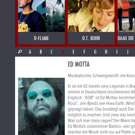
D-FLAME
D.T. KUHN
DAAU DIE
A
B
C
D
E
F
G
H
I
J
ED MOTTA
Musikalisches Schwergewicht: der Koloss
Er ist mit 42 bereits eine Legende in B
seinem in Deutschland erschienenen Alb
Englisch. “AOR” ist Ed Mottas herzlich
Rock”, den Bands wie etwa Earth, Wind
geprägt haben. Das bestätigt auch Die
möglich zu machen: Und zwar das beste
Was soll man dazu sagen? Der Mann hat 
Ed Motta's voluminöser Bariton, sein 
machen die Musik nicht nur auf Platte 