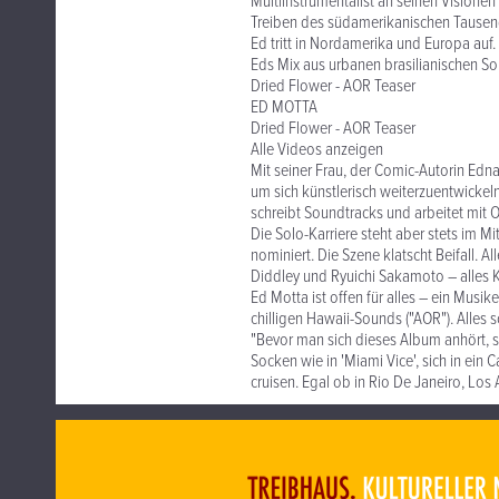
Multiinstrumentalist an seinen Visionen
Treiben des südamerikanischen Tausend
Ed tritt in Nordamerika und Europa auf
Eds Mix aus urbanen brasilianischen S
Dried Flower - AOR Teaser
ED MOTTA
Dried Flower - AOR Teaser
Alle Videos anzeigen
Mit seiner Frau, der Comic-Autorin Edn
um sich künstlerisch weiterzuentwickeln
schreibt Soundtracks und arbeitet mit
Die Solo-Karriere steht aber stets im 
nominiert. Die Szene klatscht Beifall. 
Diddley und Ryuichi Sakamoto – alles 
Ed Motta ist offen für alles – ein Musik
chilligen Hawaii-Sounds ("AOR"). Alles 
"Bevor man sich dieses Album anhört, 
Socken wie in 'Miami Vice', sich in ei
cruisen. Egal ob in Rio De Janeiro, Los