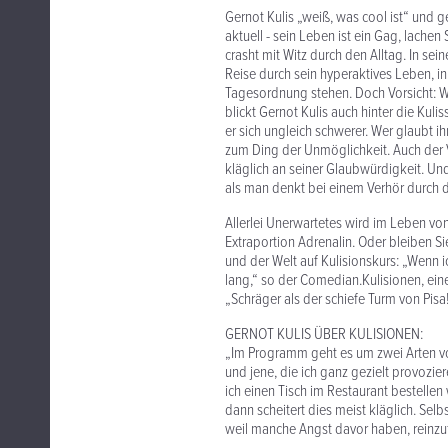
Gernot Kulis „weiß, was cool ist“ und 
aktuell - sein Leben ist ein Gag, lachen
crasht mit Witz durch den Alltag. In s
Reise durch sein hyperaktives Leben, i
Tagesordnung stehen. Doch Vorsicht: Wer 
blickt Gernot Kulis auch hinter die Kuli
er sich ungleich schwerer. Wer glaubt i
zum Ding der Unmöglichkeit. Auch der V
kläglich an seiner Glaubwürdigkeit. Und:
als man denkt bei einem Verhör durch d
Allerlei Unerwartetes wird im Leben von
Extraportion Adrenalin. Oder bleiben Sie 
und der Welt auf Kulisionskurs: „Wenn ic
lang,“ so der Comedian.Kulisionen, ei
„Schräger als der schiefe Turm von Pis
GERNOT KULIS ÜBER KULISIONEN:
„Im Programm geht es um zwei Arten von
und jene, die ich ganz gezielt provozi
ich einen Tisch im Restaurant bestellen
dann scheitert dies meist kläglich. Se
weil manche Angst davor haben, reinzuf