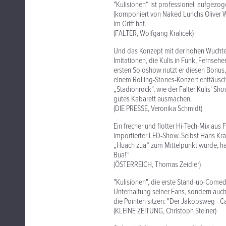
"Kulisionen“ ist professionell aufgezog
(komponiert von Naked Lunchs Oliver W
im Griff hat.
(FALTER, Wolfgang Kralicek)
Und das Konzept mit der hohen Wuchteld
Imitationen, die Kulis in Funk, Fernseh
ersten Soloshow nutzt er diesen Bonus
einem Rolling-Stones-Konzert enttäuscht
„Stadionrock", wie der Falter Kulis' Sh
gutes Kabarett ausmachen.
(DIE PRESSE, Veronika Schmidt)
Ein frecher und flotter Hi-Tech-Mix au
importierter LED-Show. Selbst Hans Kr
„Huach zua“ zum Mittelpunkt wurde, hat
Bua!“
(ÖSTERREICH, Thomas Zeidler)
"Kulisionen", die erste Stand-up-Comedy
Unterhaltung seiner Fans, sondern auc
die Pointen sitzen: "Der Jakobsweg - 
(KLEINE ZEITUNG, Christoph Steiner)