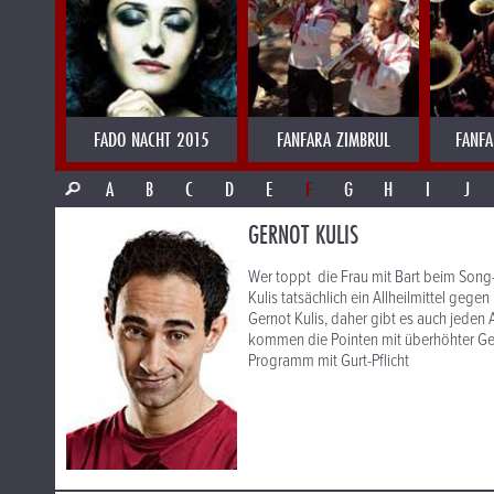
FADO NACHT 2015
FANFARA ZIMBRUL
FANFA
A
B
C
D
E
F
G
H
I
J
GERNOT KULIS
Wer toppt die Frau mit Bart beim Song
Kulis tatsächlich ein Allheilmittel ge
Gernot Kulis, daher gibt es auch jede
kommen die Pointen mit überhöhter Ges
Programm mit Gurt-Pflicht