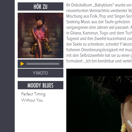
Ihr Debütalbum „Babyblues" wurde vor 
HÖR ZU
neuvertonten Vermächtnis verdienter Vok
Mischung aus Folk, Pop und Singer-So
Seeking Music aus der Taufe gehoben. I
vergangenen drei Jahren viel passiert
in Ghana, Kamerun, Togo und dem Tscha
Tugend und ihre Zweifel kurzerhand zu
der Seele zu schreiben, schreibt Y'akoto
früheren Orientierungslosigkeit mit mu
mit den Selbstzweifeln hat sie zu einer
formuliert: „Ich bin berührbar und verl
Y'AKOTO
MOODY BLUES
Perfect Timing
Without You