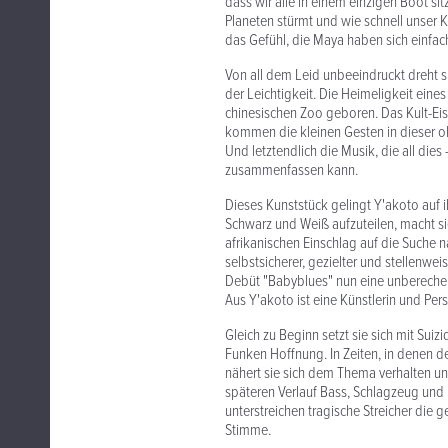
dass wir alle in einem einzigen Boot sit
Planeten stürmt und wie schnell unser 
das Gefühl, die Maya haben sich einfach
Von all dem Leid unbeeindruckt dreht s
der Leichtigkeit. Die Heimeligkeit ein
chinesischen Zoo geboren. Das Kult-Eis 
kommen die kleinen Gesten in dieser 
Und letztendlich die Musik, die all dies
zusammenfassen kann.
Dieses Kunststück gelingt Y'akoto auf 
Schwarz und Weiß aufzuteilen, macht sie
afrikanischen Einschlag auf die Suche n
selbstsicherer, gezielter und stellenwei
Debüt "Babyblues" nun eine unbereche
Aus Y'akoto ist eine Künstlerin und Pe
Gleich zu Beginn setzt sie sich mit Su
Funken Hoffnung. In Zeiten, in denen 
nähert sie sich dem Thema verhalten und
späteren Verlauf Bass, Schlagzeug und
unterstreichen tragische Streicher die 
Stimme.