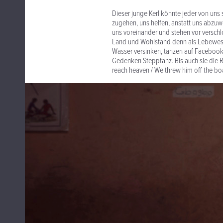
Dieser junge Kerl könnte jeder von uns se
zugehen, uns helfen, anstatt uns abzuwe
uns voreinander und stehen vor verschl
Land und Wohlstand denn als Lebewese
Wasser versinken, tanzen auf Facebook
Gedenken Stepptanz. Bis auch sie die Re
reach heaven / We threw him off the boa