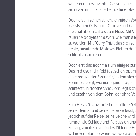
weiterer unbeschwerter Gassenhauer, sta
sich zwar minimalistischer, dafür erober
Doch erst in seinen stillen, lehmigen
klassischen Oldschool-Groove und Casi
diesmal aber nicht bis zum Fluss. Mit V
rauen "Moodyman" davon, wie man alles 
zu werden. Mit "Carry This", das sich se
beste, ausufernde Motown-Platten der 1
schlicht zu kopieren.
Doch erst das nochmals um einiges zurü
Das in diesem Umfeld fast schon optimi
einer reduzierten Szenerie, in dem sic
Kommerz zeigt, wie nur irgend möglich. 
schmerzt. In "Mother And Son" legt sic
und erzählt von dem Sohn, der ohne Vat
Zum Herzstück avanciert das bittere "O
seine Heimat und seine Liebe verlässt, u
jedoch auf der Reise, seine Leiche wird
rumpelnde Schläge und Percussion unte
Schlag, von dem sich jedes fühlende H
will never return to where we were born