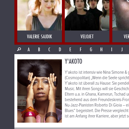
VALERIE SAJDIK
VELOJET
VE
A
B
C
D
E
F
G
H
I
J
Y'AKOTO
Y‘akoto ist intensiv wie Nina Simone & g
(Cosmopolitan) „Wenn die Seele spricht:
Y’akoto ist überall zu Hause: Sie pende
Music. Mit ihren Songs will sie Geschich
Eltern u.a. in Ghana, Kamerun, Tschad
bestehend aus dem Freundeskreis-Fr
Nu-Jazz-Pianisten Roberto Di Gioia – 
Blues“ begeistert. Die Presse vergleich
ist am Anfang ihrer Karriere, aber jetzt