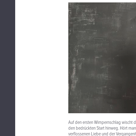
Auf den ersten Wimpernschlag wischt d
den bedrückten Start hinweg. Hört man 
verflossenen Liebe und der Vergangenhei