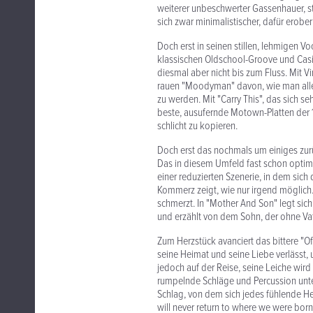
weiterer unbeschwerter Gassenhauer, sta
sich zwar minimalistischer, dafür erober
Doch erst in seinen stillen, lehmigen
klassischen Oldschool-Groove und Casi
diesmal aber nicht bis zum Fluss. Mit V
rauen "Moodyman" davon, wie man alles 
zu werden. Mit "Carry This", das sich se
beste, ausufernde Motown-Platten der 1
schlicht zu kopieren.
Doch erst das nochmals um einiges zurü
Das in diesem Umfeld fast schon optimi
einer reduzierten Szenerie, in dem sic
Kommerz zeigt, wie nur irgend möglich. 
schmerzt. In "Mother And Son" legt sic
und erzählt von dem Sohn, der ohne Vat
Zum Herzstück avanciert das bittere "O
seine Heimat und seine Liebe verlässt, u
jedoch auf der Reise, seine Leiche wird
rumpelnde Schläge und Percussion unte
Schlag, von dem sich jedes fühlende H
will never return to where we were born