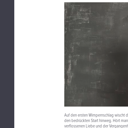
Auf den ersten Wimpernschlag wischt d
den bedrückten Start hinweg. Hört man 
verflossenen Liebe und der Vergangenhei