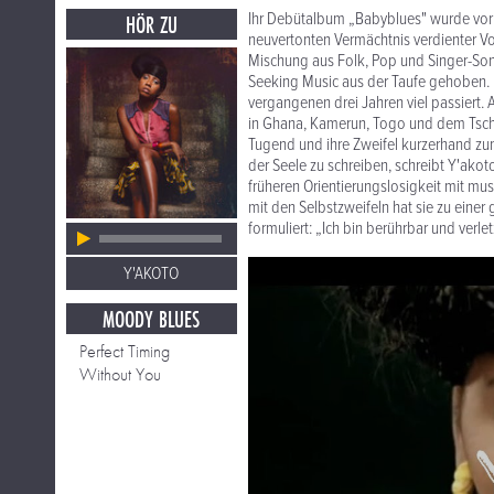
Ihr Debütalbum „Babyblues" wurde vor 
HÖR ZU
neuvertonten Vermächtnis verdienter Vok
Mischung aus Folk, Pop und Singer-So
Seeking Music aus der Taufe gehoben. I
vergangenen drei Jahren viel passiert
in Ghana, Kamerun, Togo und dem Tscha
Tugend und ihre Zweifel kurzerhand zu
der Seele zu schreiben, schreibt Y'akoto
früheren Orientierungslosigkeit mit mu
mit den Selbstzweifeln hat sie zu einer
formuliert: „Ich bin berührbar und verl
Y'AKOTO
MOODY BLUES
Perfect Timing
Without You