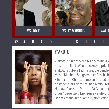
WALDECK
WALLY WARNING
WALT
A
B
C
D
E
F
G
H
I
J
Y'AKOTO
Y‘akoto ist intensiv wie Nina Simone & g
(Cosmopolitan) „Wenn die Seele spricht:
Y’akoto ist überall zu Hause: Sie pende
Music. Mit ihren Songs will sie Geschich
Eltern u.a. in Ghana, Kamerun, Tschad
bestehend aus dem Freundeskreis-Fr
Nu-Jazz-Pianisten Roberto Di Gioia – 
Blues“ begeistert. Die Presse vergleich
ist am Anfang ihrer Karriere, aber jetzt