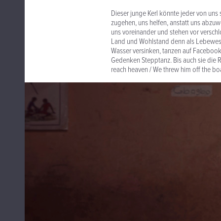
Dieser junge Kerl könnte jeder von uns se
zugehen, uns helfen, anstatt uns abzuwe
uns voreinander und stehen vor verschl
Land und Wohlstand denn als Lebewese
Wasser versinken, tanzen auf Facebook
Gedenken Stepptanz. Bis auch sie die Re
reach heaven / We threw him off the boa