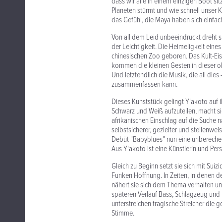
dass wir alle in einem einzigen Boot sit
Planeten stürmt und wie schnell unser 
das Gefühl, die Maya haben sich einfach
Von all dem Leid unbeeindruckt dreht s
der Leichtigkeit. Die Heimeligkeit ein
chinesischen Zoo geboren. Das Kult-Eis 
kommen die kleinen Gesten in dieser 
Und letztendlich die Musik, die all dies
zusammenfassen kann.
Dieses Kunststück gelingt Y'akoto auf 
Schwarz und Weiß aufzuteilen, macht sie
afrikanischen Einschlag auf die Suche n
selbstsicherer, gezielter und stellenwei
Debüt "Babyblues" nun eine unbereche
Aus Y'akoto ist eine Künstlerin und Pe
Gleich zu Beginn setzt sie sich mit Su
Funken Hoffnung. In Zeiten, in denen 
nähert sie sich dem Thema verhalten und
späteren Verlauf Bass, Schlagzeug und
unterstreichen tragische Streicher die 
Stimme.