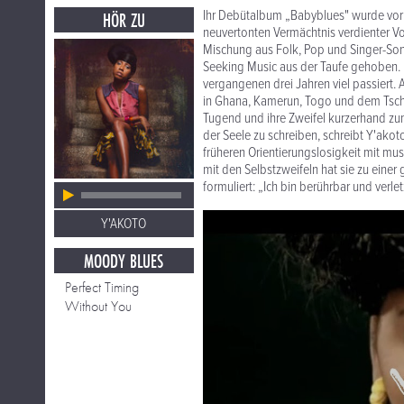
Ihr Debütalbum „Babyblues" wurde vor 
HÖR ZU
neuvertonten Vermächtnis verdienter Vok
Mischung aus Folk, Pop und Singer-So
Seeking Music aus der Taufe gehoben. I
vergangenen drei Jahren viel passiert
in Ghana, Kamerun, Togo und dem Tscha
Tugend und ihre Zweifel kurzerhand zu
der Seele zu schreiben, schreibt Y'akoto
früheren Orientierungslosigkeit mit mu
mit den Selbstzweifeln hat sie zu einer
formuliert: „Ich bin berührbar und verl
Y'AKOTO
MOODY BLUES
Perfect Timing
Without You