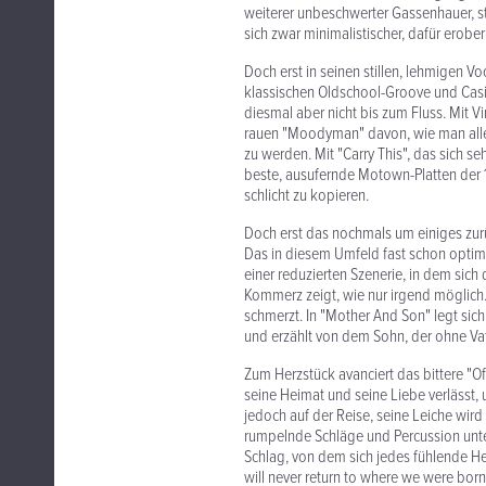
weiterer unbeschwerter Gassenhauer, sta
sich zwar minimalistischer, dafür erober
Doch erst in seinen stillen, lehmigen
klassischen Oldschool-Groove und Casi
diesmal aber nicht bis zum Fluss. Mit V
rauen "Moodyman" davon, wie man alles 
zu werden. Mit "Carry This", das sich se
beste, ausufernde Motown-Platten der 1
schlicht zu kopieren.
Doch erst das nochmals um einiges zurü
Das in diesem Umfeld fast schon optimi
einer reduzierten Szenerie, in dem sic
Kommerz zeigt, wie nur irgend möglich. 
schmerzt. In "Mother And Son" legt sic
und erzählt von dem Sohn, der ohne Vat
Zum Herzstück avanciert das bittere "O
seine Heimat und seine Liebe verlässt, u
jedoch auf der Reise, seine Leiche wird
rumpelnde Schläge und Percussion unte
Schlag, von dem sich jedes fühlende H
will never return to where we were born