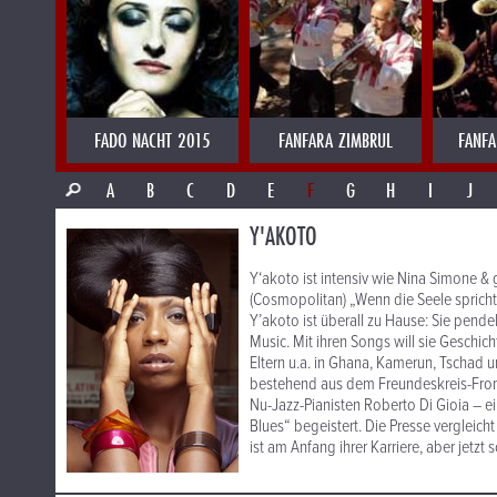
FADO NACHT 2015
FANFARA ZIMBRUL
FANFA
A
B
C
D
E
F
G
H
I
J
Y'AKOTO
Y‘akoto ist intensiv wie Nina Simone & g
(Cosmopolitan) „Wenn die Seele spricht:
Y’akoto ist überall zu Hause: Sie pende
Music. Mit ihren Songs will sie Geschich
Eltern u.a. in Ghana, Kamerun, Tschad
bestehend aus dem Freundeskreis-Fr
Nu-Jazz-Pianisten Roberto Di Gioia – 
Blues“ begeistert. Die Presse vergleich
ist am Anfang ihrer Karriere, aber jetzt