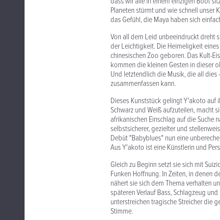
dass wir alle in einem einzigen Boot sit
Planeten stürmt und wie schnell unser 
das Gefühl, die Maya haben sich einfach
Von all dem Leid unbeeindruckt dreht s
der Leichtigkeit. Die Heimeligkeit ein
chinesischen Zoo geboren. Das Kult-Eis 
kommen die kleinen Gesten in dieser 
Und letztendlich die Musik, die all dies
zusammenfassen kann.
Dieses Kunststück gelingt Y'akoto auf 
Schwarz und Weiß aufzuteilen, macht sie
afrikanischen Einschlag auf die Suche n
selbstsicherer, gezielter und stellenwei
Debüt "Babyblues" nun eine unbereche
Aus Y'akoto ist eine Künstlerin und Pe
Gleich zu Beginn setzt sie sich mit Su
Funken Hoffnung. In Zeiten, in denen 
nähert sie sich dem Thema verhalten und
späteren Verlauf Bass, Schlagzeug und
unterstreichen tragische Streicher die 
Stimme.