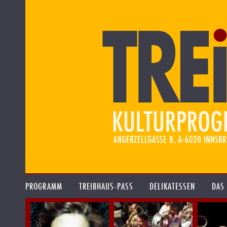
PROGRAMM
TREIBHAUS-PASS
DELIKATESSEN
DAS