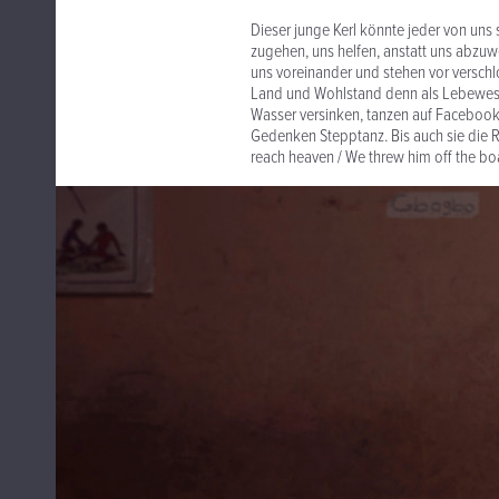
Dieser junge Kerl könnte jeder von uns se
zugehen, uns helfen, anstatt uns abzuwe
uns voreinander und stehen vor verschl
Land und Wohlstand denn als Lebewese
Wasser versinken, tanzen auf Facebook
Gedenken Stepptanz. Bis auch sie die Re
reach heaven / We threw him off the boa