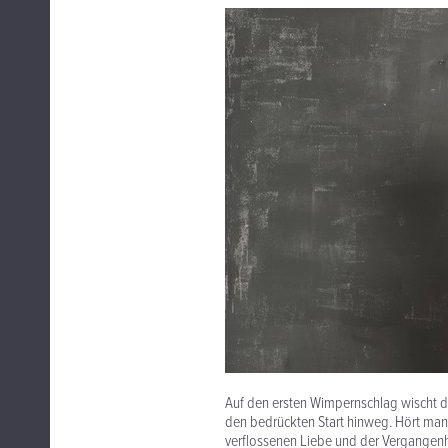
Auf den ersten Wimpernschlag wischt d
den bedrückten Start hinweg. Hört man 
verflossenen Liebe und der Vergangenhei