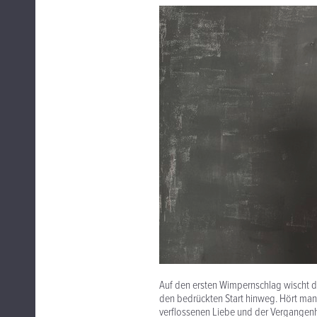
Auf den ersten Wimpernschlag wischt d
den bedrückten Start hinweg. Hört man 
verflossenen Liebe und der Vergangenhei