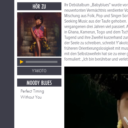
Ihr Debütalbum „Babyblues" wurde vor 
HÖR ZU
neuvertonten Vermächtnis verdienter Vok
Mischung aus Folk, Pop und Singer-So
Seeking Music aus der Taufe gehoben. I
vergangenen drei Jahren viel passiert
in Ghana, Kamerun, Togo und dem Tscha
Tugend und ihre Zweifel kurzerhand zu
der Seele zu schreiben, schreibt Y'akoto
früheren Orientierungslosigkeit mit mu
mit den Selbstzweifeln hat sie zu einer
formuliert: „Ich bin berührbar und verl
Y'AKOTO
MOODY BLUES
Perfect Timing
Without You