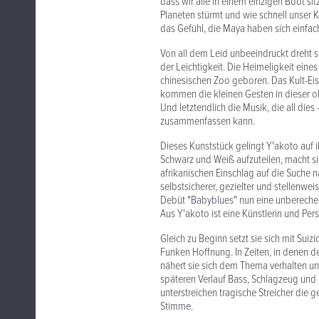
dass wir alle in einem einzigen Boot sit
Planeten stürmt und wie schnell unser 
das Gefühl, die Maya haben sich einfach
Von all dem Leid unbeeindruckt dreht s
der Leichtigkeit. Die Heimeligkeit ein
chinesischen Zoo geboren. Das Kult-Eis 
kommen die kleinen Gesten in dieser 
Und letztendlich die Musik, die all dies
zusammenfassen kann.
Dieses Kunststück gelingt Y'akoto auf 
Schwarz und Weiß aufzuteilen, macht sie
afrikanischen Einschlag auf die Suche n
selbstsicherer, gezielter und stellenwei
Debüt "Babyblues" nun eine unbereche
Aus Y'akoto ist eine Künstlerin und Pe
Gleich zu Beginn setzt sie sich mit Su
Funken Hoffnung. In Zeiten, in denen 
nähert sie sich dem Thema verhalten und
späteren Verlauf Bass, Schlagzeug und
unterstreichen tragische Streicher die 
Stimme.