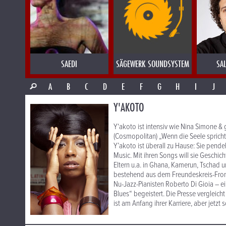
SAEDI
SÄGEWERK SOUNDSYSTEM
SA
A
B
C
D
E
F
G
H
I
J
Y'AKOTO
Y‘akoto ist intensiv wie Nina Simone & g
(Cosmopolitan) „Wenn die Seele spricht:
Y’akoto ist überall zu Hause: Sie pende
Music. Mit ihren Songs will sie Geschich
Eltern u.a. in Ghana, Kamerun, Tschad
bestehend aus dem Freundeskreis-Fr
Nu-Jazz-Pianisten Roberto Di Gioia – 
Blues“ begeistert. Die Presse vergleich
ist am Anfang ihrer Karriere, aber jetzt