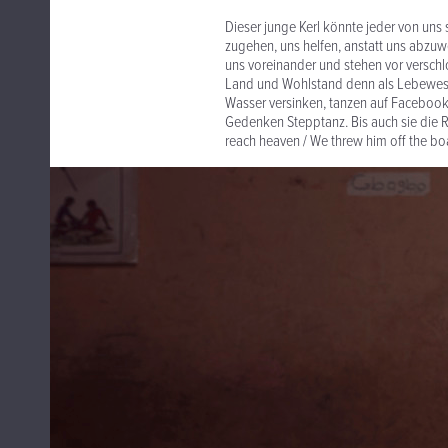
Dieser junge Kerl könnte jeder von uns se
zugehen, uns helfen, anstatt uns abzuwe
uns voreinander und stehen vor verschl
Land und Wohlstand denn als Lebewese
Wasser versinken, tanzen auf Facebook
Gedenken Stepptanz. Bis auch sie die Re
reach heaven / We threw him off the boa