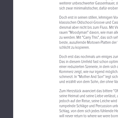
weiterer unbeschwerter Gassenhauer, sta
sich zwar minimalistischer, dafür erober
Doch erst in seinen stillen, lehmigen
klassischen Oldschool-Groove und Casi
diesmal aber nicht bis zum Fluss. Mit V
rauen "Moodyman" davon, wie man alles 
zu werden. Mit "Carry This", das sich se
beste, ausufernde Motown-Platten der 1
schlicht zu kopieren.
Doch erst das nochmals um einiges zurü
Das in diesem Umfeld fast schon optimi
einer reduzierten Szenerie, in dem sic
Kommerz zeigt, wie nur irgend möglich. 
schmerzt. In "Mother And Son" legt sic
und erzählt von dem Sohn, der ohne Vat
Zum Herzstück avanciert das bittere "O
seine Heimat und seine Liebe verlässt, u
jedoch auf der Reise, seine Leiche wird
rumpelnde Schläge und Percussion unte
Schlag, von dem sich jedes fühlende H
will never return to where we were born