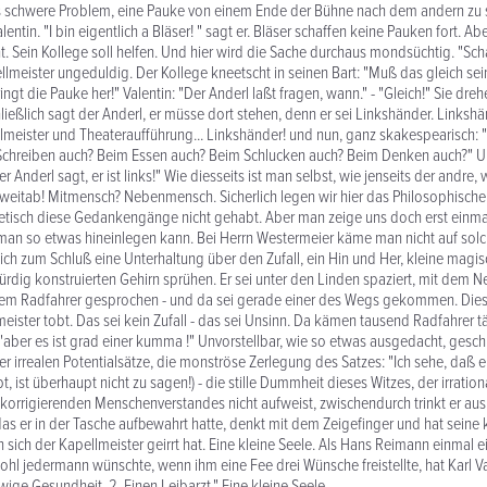
as schwere Problem, eine Pauke von einem Ende der Bühne nach dem andern zu 
alentin. "I bin eigentlich a Bläser! " sagt er. Bläser schaffen keine Pauken fort. Aber,
ht. Sein Kollege soll helfen. Und hier wird die Sache durchaus mondsüchtig. "Sch
ellmeister ungeduldig. Der Kollege kneetscht in seinen Bart: "Muß das gleich sei
ingt die Pauke her!" Valentin: "Der Anderl laßt fragen, wann." - "Gleich!" Sie dreh
ließlich sagt der Anderl, er müsse dort stehen, denn er sei Linkshänder. Links
lmeister und Theateraufführung... Linkshänder! und nun, ganz skakespearisch: 
m Schreiben auch? Beim Essen auch? Beim Schlucken auch? Beim Denken auch?" 
r Anderl sagt, er ist links!" Wie diesseits ist man selbst, wie jenseits der andre,
 weitab! Mitmensch? Nebenmensch. Sicherlich legen wir hier das Philosophische h
retisch diese Gedankengänge nicht gehabt. Aber man zeige uns doch erst einm
 man so etwas hineinlegen kann. Bei Herrn Westermeier käme man nicht auf so
sich zum Schluß eine Unterhaltung über den Zufall, ein Hin und Her, kleine magi
dig konstruierten Gehirn sprühen. Er sei unter den Linden spaziert, mit dem
inem Radfahrer gesprochen - und da sei gerade einer des Wegs gekommen. Dies
meister tobt. Das sei kein Zufall - das sei Unsinn. Da kämen tausend Radfahrer t
, "aber es ist grad einer kumma !" Unvorstellbar, wie so etwas ausgedacht, gesch
r irrealen Potentialsätze, die monströse Zerlegung des Satzes: "Ich sehe, daß er 
t, ist überhaupt nicht zu sagen!) - die stille Dummheit dieses Witzes, der irrationa
orrigierenden Menschenverstandes nicht aufweist, zwischendurch trinkt er aus
 das er in der Tasche aufbewahrt hatte, denkt mit dem Zeigefinger und hat seine 
n sich der Kapellmeister geirrt hat. Eine kleine Seele. Als Hans Reimann einmal 
wohl jedermann wünschte, wenn ihm eine Fee drei Wünsche freistellte, hat Karl V
wige Gesundheit. 2. Einen Leibarzt." Eine kleine Seele.