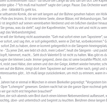
dem schmetternden Tusch - da setzte der Lange ab und sah um sich. Der Kapell
eder gäbe -? "Ich muß mal husten!" sagte der Lange. Pause. Das Orchester wart
, drei - tätärätä! Es geht los.
e seltsamste Komik, die wir seit langem auf der Bühne gesehen haben: ein Höll
Pole des Irrsinns. Er ist eine kleine Seele, dieser Bläser, mit Verbandsorgan, Ta
r ist ängstlich auf seinen vereinbarten Verdienst und ein bißchen darüber hinaus
Sie genau, was da steht", sagt der Kapellmeister, "nicht zu viel und nicht zu wenig
 sagt das Verbandsmitglied.
e will der Vorhang nicht auseinander. "Geh mal sofort einer zum Tapezierer", sa
er sofort, und sag ihm, er soll gelegentlich, wenn er Zeit hat, vorbeikommen." G
 sofort Zeit zu haben, denn er kommt gelegentlich in die Sängerin hineingeplatzt
ne - "Zu jener Zeit, wie liebt ich dich, mein Leben", heult die Sängerin - und pack
lopft, hämmert, macht... Seht doch Valentin! Er ist nicht zu halten. Was gibt es
eugier der kleinen Leute. Immer geigend, denn das ist seine bezahlte Pflicht, rich
hl, reckt zwei Hälse, den seinen und den der Geige, klettert wieder herunter, sch
en auf die Bühne, steigt dort dem Tapezierer auf seiner Leiter nach, geigt und s
Interessantes gibt... Ich muß lange zurückdenken, um mich zu erinnern, wann in
t.
r Jahren hat er einmal in München in einem Bierkeller gepredigt: "Vorgestern bin
 Oper "Lohengrin" gewesen. Gestern nacht hat sie die ganze Oper nochmal get
n wir gar nicht erst hingehen brauchen!"
iber, der sich abends sein Brot durch einen kleinen Nebenverdienst aufbessert, w
hsichtig, über- und unterirdisch und beginnt zu leuchten. Berühren diese langen