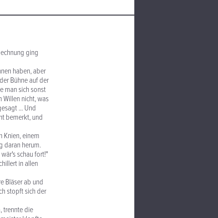
 Rechnung ging
onnen haben, aber
der Bühne auf der
ie man sich sonst
 Willen nicht, was
gesagt ... Und
cht bemerkt, und
en Knien, einem
ig daran herum.
 wär's schau fort!"
illert in allen
rre Bläser ab und
h stopft sich der
, trennte die