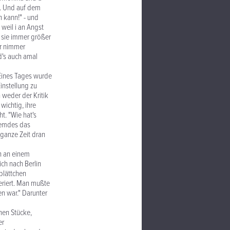
n. Und auf dem
n kann!" - und
 weil i an Angst
t sie immer größer
er nimmer
d's auch amal
 Eines Tages wurde
instellung zu
n weder der Kritik
wichtig, ihre
t. "Wie hat's
Fremdes das
 ganze Zeit dran
en an einem
ich nach Berlin
blättchen
eriert. Man mußte
en war." Darunter
nen Stücke,
er