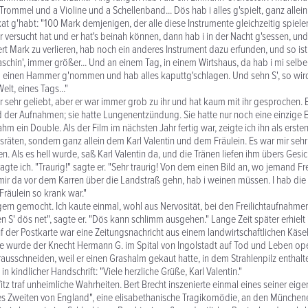
rommel und a Violine und a Schellenband... Dös hab i alles g'spielt, ganz allei
kat g'habt: "100 Mark demjenigen, der alle diese Instrumente gleichzeitig spiele
 versucht hat und er hat's beinah können, dann hab i in der Nacht g'sessen, und
rt Mark zu verlieren, hab noch ein anderes Instrument dazu erfunden, und so is
chin', immer größer... Und an einem Tag, in einem Wirtshaus, da hab i mi selb
 einen Hammer g'nommen und hab alles kaputtg'schlagen. Und sehn S', so wir
elt, eines Tags..."
er sehr geliebt, aber er war immer grob zu ihr und hat kaum mit ihr gesprochen.
 der Aufnahmen; sie hatte Lungenentzündung. Sie hatte nur noch eine einzige E
hm ein Double. Als der Film im nächsten Jahr fertig war, zeigte ich ihn als erste
sräten, sondern ganz allein dem Karl Valentin und dem Fräulein. Es war mir sehr 
. Als es hell wurde, saß Karl Valentin da, und die Tränen liefen ihm übers Gesich
ragte ich. "Traurig!" sagte er. "Sehr traurig! Von dem einen Bild an, wo jemand 
 mir da vor dem Karren über die Landstraß gehn, hab i weinen müssen. I hab die
Fräulein so krank war."
gern gemocht. Ich kaute einmal, wohl aus Nervosität, bei den Freilichtaufnahm
 S' dös net", sagte er. "Dös kann schlimm ausgehen." Lange Zeit später erhielt 
uf der Postkarte war eine Zeitungsnachricht aus einem landwirtschaftlichen Käse
e wurde der Knecht Hermann G. im Spital von Ingolstadt auf Tod und Leben op
ausschneiden, weil er einen Grashalm gekaut hatte, in dem Strahlenpilz enthalt
, in kindlicher Handschrift: "Viele herzliche Grüße, Karl Valentin."
tz traf unheimliche Wahrheiten. Bert Brecht inszenierte einmal eines seiner eige
s Zweiten von England", eine elisabethanische Tragikomödie, an den München