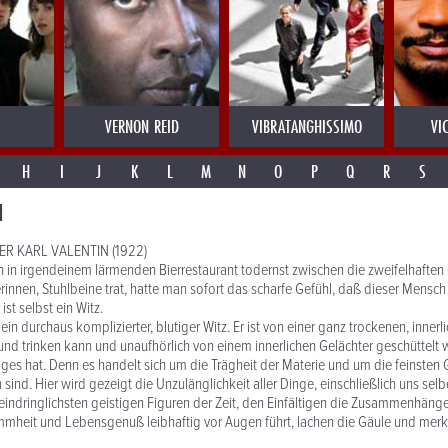
VERNON REID
VIBRATANGHISSIMO
VI
H
I
J
K
L
M
N
O
P
Q
R
S
N
R KARL VALENTIN (1922)
n in irgendeinem lärmenden Bierrestaurant todernst zwischen die zweifelhaften
rinnen, Stuhlbeine trat, hatte man sofort das scharfe Gefühl, daß dieser Mensch
st selbst ein Witz.
ein durchaus komplizierter, blutiger Witz. Er ist von einer ganz trockenen, inner
nd trinken kann und unaufhörlich von einem innerlichen Gelächter geschüttelt w
ges hat. Denn es handelt sich um die Trägheit der Materie und um die feinsten 
sind. Hier wird gezeigt die Unzulänglichkeit aller Dinge, einschließlich uns sel
eindringlichsten geistigen Figuren der Zeit, den Einfältigen die Zusammenhäng
mheit und Lebensgenuß leibhaftig vor Augen führt, lachen die Gäule und merke