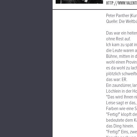
HTTP://WWW.VALENT
Peter Panther (Kur
Quelle: Die Weltb
Das war ein heite
ohne Rest auf.
Ich kam zu spät i
die Leute waren a
Bühne, mitten in 
wohl einen Provin
es da wohl zu lac
plötzlich schweift
das war: ER.
Ein zaundürrer, l
Löchlein in der H
"Das wird Ihnen ni
Leise sagt er das, 
Farben wie eine S
"Fertig!" klopft d
bedeutete dem Kape
das Ding hinein.
"Fertig!" Eins, zw