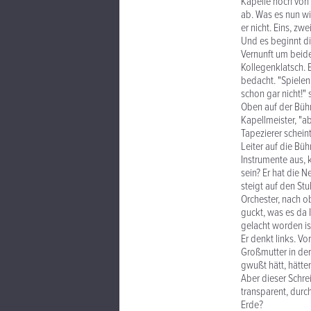
Kapelle noch von 
ab. Was es nun wi
er nicht. Eins, zwei
Und es beginnt di
Vernunft um beide 
Kollegenklatsch. E
bedacht. "Spielen 
schon gar nicht!"
Oben auf der Bühn
Kapellmeister, "ab
Tapezierer scheint
Leiter auf die Büh
Instrumente aus, k
sein? Er hat die N
steigt auf den Stu
Orchester, nach ob
guckt, was es da 
gelacht worden is
Er denkt links. Vo
Großmutter in der
gwußt hätt, hätte
Aber dieser Schre
transparent, durc
Erde?