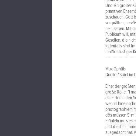
Und ein großer Kü
primitiven Ensembl
zuschauen. Gott 
verquälten, nervö
nein sagen. Mit 
Publikum will, mit
Gesellen, die nic
jedenfalls sind im
maßlos lustiger Ko
-------------------------
Max Ophüls
Quelle: "Spiel im 
Einer der größten 
große Rolle. "I ma
einer durch den S
wenn's hineinschr
photographiern mag
dös müssen S' mir 
Fräulein muß es m
und die ihm immer 
ausgedacht hat. Au