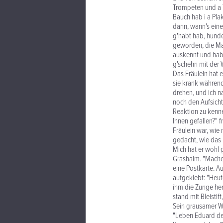
Trompeten und a T
Bauch hab i a Pla
dann, wann's einer
g'habt hab, hunde
geworden, die Mas
auskennt und hab
g'schehn mit der W
Das Fräulein hat 
sie krank während
drehen, und ich na
noch den Aufsicht
Reaktion zu kennen
Ihnen gefallen?" f
Fräulein war, wie
gedacht, wie das 
Mich hat er wohl 
Grashalm. "Machen
eine Postkarte. A
aufgeklebt: "Heut
ihm die Zunge her
stand mit Bleistift
Sein grausamer Wi
"Leben Eduard de