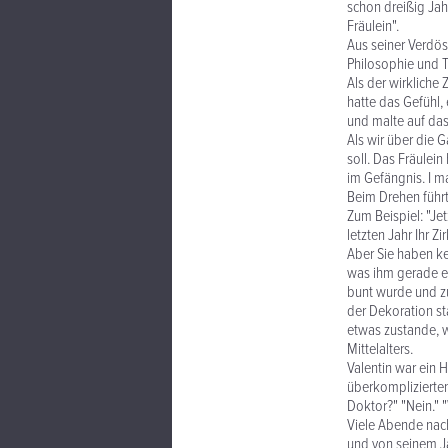
schon dreißig Jah
Fräulein".
Aus seiner Verdös
Philosophie und T
Als der wirkliche 
hatte das Gefühl,
und malte auf das
Als wir über die G
soll. Das Fräulein
im Gefängnis. I ma
Beim Drehen führte
Zum Beispiel: "Je
letzten Jahr Ihr Z
Aber Sie haben ke
was ihm gerade ein
bunt wurde und z
der Dekoration st
etwas zustande, 
Mittelalters.
Valentin war ein 
überkomplizierten 
Doktor?" "Nein." 
Viele Abende nach
und von seinem J