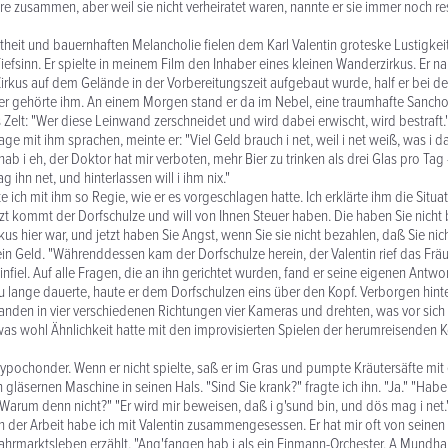
re zusammen, aber weil sie nicht verheiratet waren, nannte er sie immer noch re
theit und bauernhaften Melancholie fielen dem Karl Valentin groteske Lustigkeite
iefsinn. Er spielte in meinem Film den Inhaber eines kleinen Wanderzirkus. Er n
Zirkus auf dem Gelände in der Vorbereitungszeit aufgebaut wurde, half er bei de
 er gehörte ihm. An einem Morgen stand er da im Nebel, eine traumhafte Sancho
 Zelt: "Wer diese Leinwand zerschneidet und wird dabei erwischt, wird bestraft.
age mit ihm sprachen, meinte er: "Viel Geld brauch i net, weil i net weiß, was i 
 hab i eh, der Doktor hat mir verboten, mehr Bier zu trinken als drei Glas pro Tag
g ihn net, und hinterlassen will i ihm nix."
 ich mit ihm so Regie, wie er es vorgeschlagen hatte. Ich erklärte ihm die Situa
tzt kommt der Dorfschulze und will von Ihnen Steuer haben. Die haben Sie nicht b
irkus hier war, und jetzt haben Sie Angst, wenn Sie sie nicht bezahlen, daß Sie nic
in Geld. "Währenddessen kam der Dorfschulze herein, der Valentin rief das Fräu
fiel. Auf alle Fragen, die an ihn gerichtet wurden, fand er seine eigenen Antwor
u lange dauerte, haute er dem Dorfschulzen eins über den Kopf. Verborgen hin
anden in vier verschiedenen Richtungen vier Kameras und drehten, was vor sich
was wohl Ähnlichkeit hatte mit den improvisierten Spielen der herumreisenden
Hypochonder. Wenn er nicht spielte, saß er im Gras und pumpte Kräutersäfte mit 
gläsernen Maschine in seinen Hals. "Sind Sie krank?" fragte ich ihn. "Ja." "Hab
"Warum denn nicht?" "Er wird mir beweisen, daß i g'sund bin, und dös mag i net.
 der Arbeit habe ich mit Valentin zusammengesessen. Er hat mir oft von seine
ahrmarktsleben erzählt. "Ang'fangen hab i als ein Einmann-Orchester. A Mundh