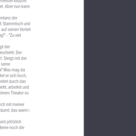
meister klopfte
et. Aber nun kann
entanz der
rif, Stammtisch und
 auf seinen Vorteil
!" - "Zu viel
gt der
eschieht. Der
. Steigt mit der
t seine
 da? Was mag da
tet er sich hoch,
reitet durch das
ieht, arbeitet und
 einem Theater so
 ich mit meiner
räumt; das wann i
ird plötzlich
 Beine noch die