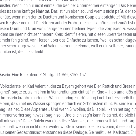
nstler. Wenn ihn nur nicht einmal die berliner Unternehmer einfangen! Das Geh
es ist seine kräftige Naivität. Das ist nun eben so, und wem's nicht paßt, der sol
behüte, wenn man den zu Duetten und komischen Couplets abrichtete! Mit dies
sen Regisseuren und Direktoren auf der Probe, die nicht zuhören und zunächst 
diesem Drum und Dran von unangenehmen berliner Typen, die vorgeben zu wiss
 dem sie ihren nicht sehr heitern Kreis identifizieren, mit diesen überarbeiteten
ht mehr fähig sind, von Herzen über das Einfache zu lachen, "weil es schon dagew
mer schon dagewesen. Karl Valentin aber nur einmal, weil er ein seltener, traurige
miker ist, der links denkt.
-----------------------------------------------
Dasein. Eine Rückblende" Stuttgart 1959, S.152-157.
Volksdarsteller, Karl Valentin, der zu Bayern gehört wie Bier, Rettich und Brezeln,
g net", sagte er, als mit ihm in Verhandlungen eintrat "Im Kino - i hab amal dös
chornstein krabbeln oder ins Wasser springen - dös mag i net. I unterschreib Ihn
eiben, daß i net ins Wasser springen er durch ein Schornstein muß. Außerdem -
 i aa net. Diese Apparate... Und wenn S' wollen, daß i spiel, i kann net sag'n,
immer vorher sag'n, was i sag'n soll. Und allein sag'n kann i's aa net, da bleib i
it mir sag'n." Das Fräulein war eine dicke Mamsell, die immer seit Jahr und Tag 
einhalf, wenn er nicht mehr weiter wußte in seinen kleinen Szenen, die er sich a
s seiner Gedächtnisnot entstanden diese Dialoge. Sie heißt Liesl Karlstadt. Er l