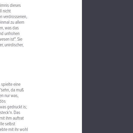
eimnis dieses
l nicht
en verdrossenen,
einmal zu allem
en, was das
 und unfrohen
esen ist". Sie
r, unirdischer,
 spielte eine
 g'sehn, da muß
en nur was,
 dös
 was gedruckt is;
 steck'n. Das
mit ihm auftrat
lle selbst
ebte mit ihr wohl