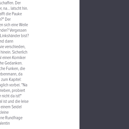
schaffen. Der
 na... latscht hin.
afft die Pauke
n?" Der
en sich eine Weile
händer? Vergessen
"Linkshänder bist?
Und dann
 wie verschieden,
inein. Sicherlich
al einen Komiker
lche Gedanken.
sche Funken, die
 Nebenmann, da
 zum Kapitel:
äglich vorbei. "Na
rieben, probiert
nicht da ist!"
l ist und die leise
 einem Seidel
kleine
eine Rundfrage
alentin