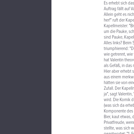
Es erhebt sich d
Auftrag fällt auf V
Allein geht es nic
her!" ruft der Kap
Kapellmeister: "Br
um die Pauke, sch
sind Pauke, Kapel
Alles links? Bei
triumphierend: "De
wie getrennt, wie
hat Valentin theo
als Gefäß, in das
Hier aber erhebt 
aus einem merkwür
hätten sie von e
Zufall. Der Kapell
ja", sagt Valentin
wird. Die Komik de
(was sich da erheb
Komponente des k
Bier, kaut etwas,
Privatfreude, wen
stellte, was sich 
geantwortet: "1. E