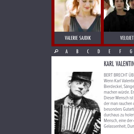
VALERIE SAJDIK
VELOJET
A
B
C
D
E
F
G
KARL VALENTI
BERT BRECHT ÜBE
Wenn Karl Valenti
Bierdeckel, Sänge
machen würde. Er i
Dieser Mensch ist 
der man rauchen u
besonders Gutarti
durchaus zu holen 
Mensch, eine der 
Gelassenheit, Dum