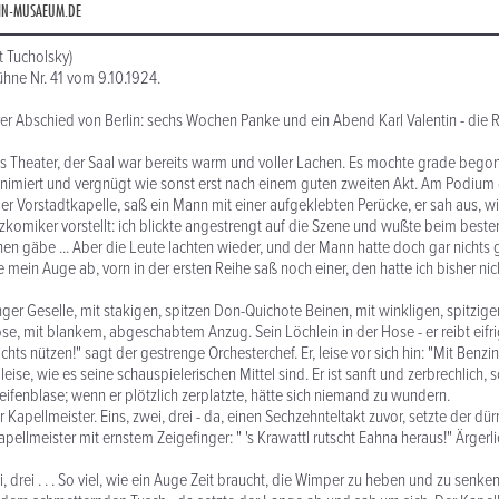
IN-MUSAEUM.DE
t Tucholsky)
ühne Nr. 41 vom 9.10.1924.
rer Abschied von Berlin: sechs Wochen Panke und ein Abend Karl Valentin - die
ns Theater, der Saal war bereits warm und voller Lachen. Es mochte grade beg
nimiert und vergnügt wie sonst erst nach einem guten zweiten Akt. Am Podium 
der Vorstadtkapelle, saß ein Mann mit einer aufgeklebten Perücke, er sah aus, w
zkomiker vorstellt: ich blickte angestrengt auf die Szene und wußte beim besten
hen gäbe ... Aber die Leute lachten wieder, und der Mann hatte doch gar nichts 
e mein Auge ab, vorn in der ersten Reihe saß noch einer, den hatte ich bisher ni
anger Geselle, mit stakigen, spitzen Don-Quichote Beinen, mit winkligen, spitzig
ose, mit blankem, abgeschabtem Anzug. Sein Löchlein in der Hose - er reibt eifr
chts nützen!" sagt der gestrenge Orchesterchef. Er, leise vor sich hin: "Mit Benzin
leise, wie es seine schauspielerischen Mittel sind. Er ist sanft und zerbrechlich, sch
eifenblase; wenn er plötzlich zerplatzte, hätte sich niemand zu wundern.
er Kapellmeister. Eins, zwei, drei - da, einen Sechzehnteltakt zuvor, setzte der dü
llmeister mit ernstem Zeigefinger: " 's Krawattl rutscht Eahna heraus!" Ärgerlic
ei, drei . . . So viel, wie ein Auge Zeit braucht, die Wimper zu heben und zu senken