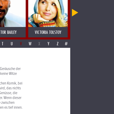
CTOR BAILEY
VICTORIA TOLSTOY
VIENNA ART ORCHESTRA
T
U
V
W
X
Y
Z
#
 Geräusche der
 keine Witze
lichen Komik, bei
ird, das nichts
Genüsse, die
ber. Wenn dieser
e zwischen
n es tief innen.