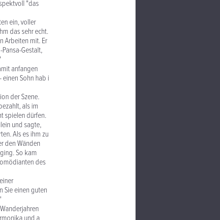
spektvoll "das
n ein, voller
ahm das sehr echt.
n Arbeiten mit. Er
-Pansa-Gestalt,
"
damit anfangen
 - einen Sohn hab i
tion der Szene.
ezahlt, als im
ht spielen dürfen.
lein und sagte,
ten. Als es ihm zu
ter den Wänden
 ging. So kam
 Komödianten des
einer
en Sie einen guten
"
n Wanderjahren
armonika und a