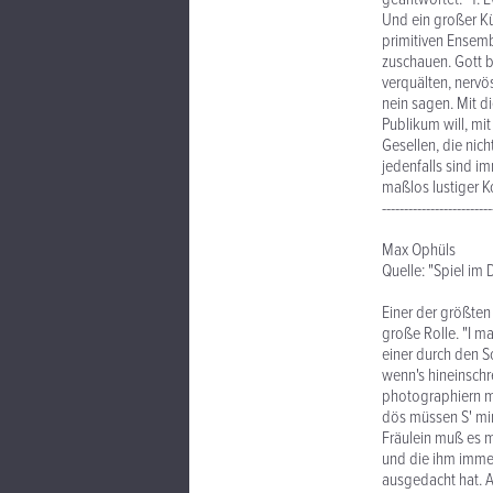
Und ein großer Kü
primitiven Ensembl
zuschauen. Gott 
verquälten, nervö
nein sagen. Mit 
Publikum will, mit
Gesellen, die nic
jedenfalls sind im
maßlos lustiger Ko
-------------------------
Max Ophüls
Quelle: "Spiel im 
Einer der größten 
große Rolle. "I ma
einer durch den S
wenn's hineinschr
photographiern mag
dös müssen S' mir 
Fräulein muß es m
und die ihm immer 
ausgedacht hat. Au