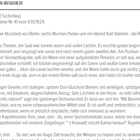
IN-MUSAEUM.DE
t Tucholsky)
ühne Nr. 41 vom 9.10.1924.
rer Abschied von Berlin: sechs Wochen Panke und ein Abend Karl Valentin - die
ns Theater, der Saal war bereits warm und voller Lachen. Es mochte grade beg
nimiert und vergnügt wie sonst erst nach einem guten zweiten Akt. Am Podium 
der Vorstadtkapelle, saß ein Mann mit einer aufgeklebten Perücke, er sah aus, w
zkomiker vorstellt: ich blickte angestrengt auf die Szene und wußte beim besten
hen gäbe ... Aber die Leute lachten wieder, und der Mann hatte doch gar nichts 
e mein Auge ab, vorn in der ersten Reihe saß noch einer, den hatte ich bisher ni
anger Geselle, mit stakigen, spitzen Don-Quichote Beinen, mit winkligen, spitzig
ose, mit blankem, abgeschabtem Anzug. Sein Löchlein in der Hose - er reibt eifr
chts nützen!" sagt der gestrenge Orchesterchef. Er, leise vor sich hin: "Mit Benzin
leise, wie es seine schauspielerischen Mittel sind. Er ist sanft und zerbrechlich, sch
eifenblase; wenn er plötzlich zerplatzte, hätte sich niemand zu wundern.
er Kapellmeister. Eins, zwei, drei - da, einen Sechzehnteltakt zuvor, setzte der dü
llmeister mit ernstem Zeigefinger: " 's Krawattl rutscht Eahna heraus!" Ärgerlic
ei, drei . . . So viel, wie ein Auge Zeit braucht, die Wimper zu heben und zu senken