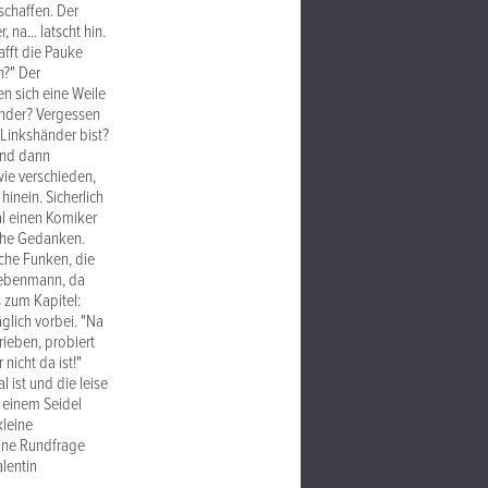
schaffen. Der
 na... latscht hin.
afft die Pauke
n?" Der
en sich eine Weile
händer? Vergessen
"Linkshänder bist?
Und dann
 wie verschieden,
inein. Sicherlich
al einen Komiker
lche Gedanken.
sche Funken, die
 Nebenmann, da
 zum Kapitel:
äglich vorbei. "Na
rieben, probiert
nicht da ist!"
l ist und die leise
 einem Seidel
kleine
eine Rundfrage
alentin