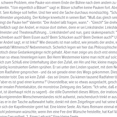
as schwere Problem, eine Pauke von einem Ende der Bühne nach dem andern zu 
alentin. "I bin eigentlich a Bläser! " sagt er. Bläser schaffen keine Pauken fort. Aber,
ht. Sein Kollege soll helfen. Und hier wird die Sache durchaus mondsüchtig. "Sch
ellmeister ungeduldig. Der Kollege kneetscht in seinen Bart: "Muß das gleich sei
ingt die Pauke her!" Valentin: "Der Anderl laßt fragen, wann." - "Gleich!" Sie dreh
ließlich sagt der Anderl, er müsse dort stehen, denn er sei Linkshänder. Links
lmeister und Theateraufführung... Linkshänder! und nun, ganz skakespearisch: 
m Schreiben auch? Beim Essen auch? Beim Schlucken auch? Beim Denken auch?" 
r Anderl sagt, er ist links!" Wie diesseits ist man selbst, wie jenseits der andre,
 weitab! Mitmensch? Nebenmensch. Sicherlich legen wir hier das Philosophische h
retisch diese Gedankengänge nicht gehabt. Aber man zeige uns doch erst einm
 man so etwas hineinlegen kann. Bei Herrn Westermeier käme man nicht auf so
sich zum Schluß eine Unterhaltung über den Zufall, ein Hin und Her, kleine magi
dig konstruierten Gehirn sprühen. Er sei unter den Linden spaziert, mit dem
inem Radfahrer gesprochen - und da sei gerade einer des Wegs gekommen. Dies
meister tobt. Das sei kein Zufall - das sei Unsinn. Da kämen tausend Radfahrer t
, "aber es ist grad einer kumma !" Unvorstellbar, wie so etwas ausgedacht, gesch
r irrealen Potentialsätze, die monströse Zerlegung des Satzes: "Ich sehe, daß er 
t, ist überhaupt nicht zu sagen!) - die stille Dummheit dieses Witzes, der irrationa
orrigierenden Menschenverstandes nicht aufweist, zwischendurch trinkt er aus
 das er in der Tasche aufbewahrt hatte, denkt mit dem Zeigefinger und hat seine 
n sich der Kapellmeister geirrt hat. Eine kleine Seele. Als Hans Reimann einmal 
wohl jedermann wünschte, wenn ihm eine Fee drei Wünsche freistellte, hat Karl V
wige Gesundheit. 2. Einen Leibarzt." Eine kleine Seele.