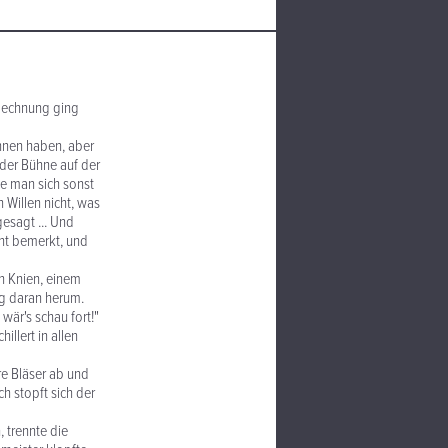
 Rechnung ging
onnen haben, aber
der Bühne auf der
ie man sich sonst
 Willen nicht, was
gesagt ... Und
cht bemerkt, und
en Knien, einem
ig daran herum.
 wär's schau fort!"
illert in allen
rre Bläser ab und
h stopft sich der
, trennte die