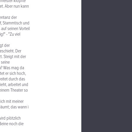
meister klopfte
et. Aber nun kann
entanz der
rif, Stammtisch und
 auf seinen Vorteil
!" - "Zu viel
gt der
eschieht. Der
. Steigt mit der
t seine
 da? Was mag da
tet er sich hoch,
reitet durch das
ieht, arbeitet und
 einem Theater so
 ich mit meiner
räumt; das wann i
ird plötzlich
 Beine noch die