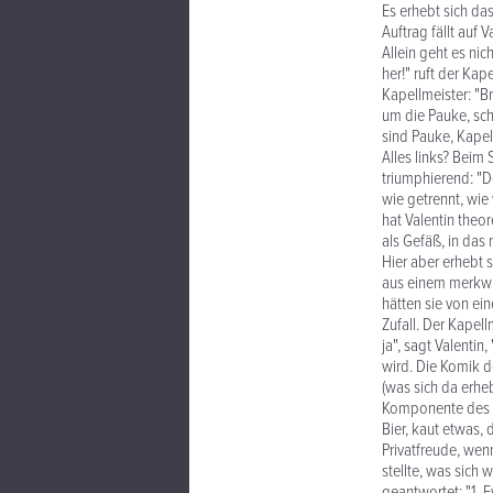
Es erhebt sich d
Auftrag fällt auf V
Allein geht es nic
her!" ruft der Kap
Kapellmeister: "Br
um die Pauke, sch
sind Pauke, Kapel
Alles links? Bei
triumphierend: "De
wie getrennt, wie
hat Valentin theo
als Gefäß, in das
Hier aber erhebt 
aus einem merkwür
hätten sie von e
Zufall. Der Kapell
ja", sagt Valentin
wird. Die Komik de
(was sich da erheb
Komponente des k
Bier, kaut etwas,
Privatfreude, wen
stellte, was sich 
geantwortet: "1. E