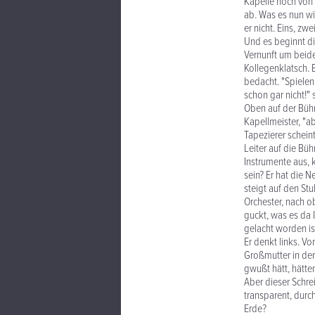
Kapelle noch von 
ab. Was es nun wi
er nicht. Eins, zwei
Und es beginnt di
Vernunft um beide 
Kollegenklatsch. E
bedacht. "Spielen 
schon gar nicht!"
Oben auf der Bühn
Kapellmeister, "ab
Tapezierer scheint
Leiter auf die Büh
Instrumente aus, k
sein? Er hat die N
steigt auf den Stu
Orchester, nach ob
guckt, was es da 
gelacht worden is
Er denkt links. Vo
Großmutter in der
gwußt hätt, hätte
Aber dieser Schre
transparent, durc
Erde?