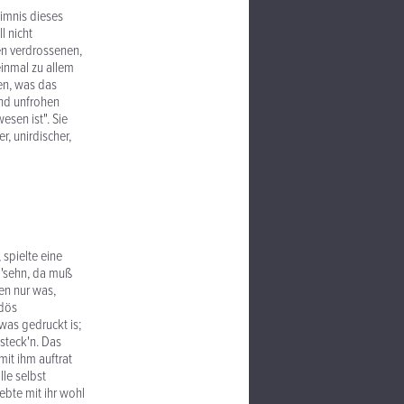
eimnis dieses
l nicht
en verdrossenen,
einmal zu allem
en, was das
 und unfrohen
esen ist". Sie
r, unirdischer,
 spielte eine
 g'sehn, da muß
en nur was,
 dös
 was gedruckt is;
 steck'n. Das
mit ihm auftrat
lle selbst
ebte mit ihr wohl