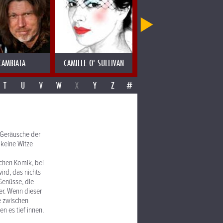
CAMBIATA
CAMILLE O' SULLIVAN
CANDY DULFER
T
U
V
W
X
Y
Z
#
 Geräusche der
 keine Witze
lichen Komik, bei
ird, das nichts
Genüsse, die
ber. Wenn dieser
e zwischen
n es tief innen.