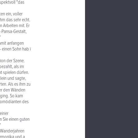
spektvoll "das
n ein, voller
ahm das sehr echt.
n Arbeiten mit. Er
-Pansa-Gestalt,
"
damit anfangen
 - einen Sohn hab i
tion der Szene.
ezahlt, als im
ht spielen dürfen.
lein und sagte,
ten. Als es ihm zu
ter den Wänden
 ging. So kam
 Komödianten des
einer
en Sie einen guten
"
n Wanderjahren
armonika und a