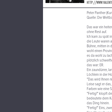
HTTP://WWW.VALENT
Peter Panther (Kur
Quelle: Die Weltb
Das war ein heite
ohne Rest auf.
Ich kam zu spät i
die Leute waren a
Bühne, mitten in 
wohl einen Provin
es da wohl zu lac
plötzlich schweift
das war: ER.
Ein zaundürrer, l
Löchlein in der H
"Das wird Ihnen ni
Leise sagt er das, 
Farben wie eine S
"Fertig!" klopft d
bedeutete dem Kape
das Ding hinein.
"Fertig!" Eins, zw