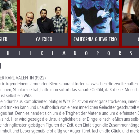
SLER
CALEXICO
CALIFORNIA GUITAR TRIO
H
I
J
K
L
M
N
O
P
Q
R
S
N
R KARL VALENTIN (1922)
n in irgendeinem lärmenden Bierrestaurant todernst zwischen die zweifelhaften
rinnen, Stuhlbeine trat, hatte man sofort das scharfe Gefühl, daß dieser Mensch
st selbst ein Witz.
ein durchaus komplizierter, blutiger Witz. Er ist von einer ganz trockenen, inner
nd trinken kann und unaufhörlich von einem innerlichen Gelächter geschüttelt w
ges hat. Denn es handelt sich um die Trägheit der Materie und um die feinsten 
sind. Hier wird gezeigt die Unzulänglichkeit aller Dinge, einschließlich uns sel
eindringlichsten geistigen Figuren der Zeit, den Einfältigen die Zusammenhäng
mheit und Lebensgenuß leibhaftig vor Augen führt, lachen die Gäule und merke