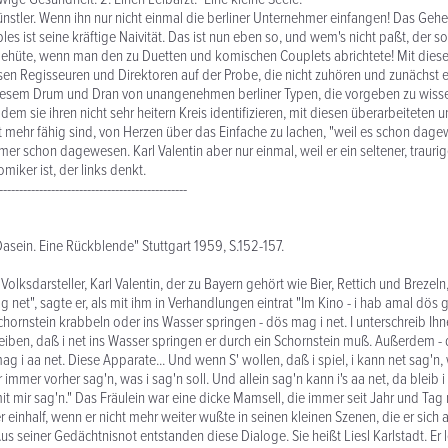
nstler. Wenn ihn nur nicht einmal die berliner Unternehmer einfangen! Das Geh
es ist seine kräftige Naivität. Das ist nun eben so, und wem's nicht paßt, der sol
behüte, wenn man den zu Duetten und komischen Couplets abrichtete! Mit dies
sen Regisseuren und Direktoren auf der Probe, die nicht zuhören und zunächst 
diesem Drum und Dran von unangenehmen berliner Typen, die vorgeben zu wiss
 dem sie ihren nicht sehr heitern Kreis identifizieren, mit diesen überarbeiteten
ht mehr fähig sind, von Herzen über das Einfache zu lachen, "weil es schon dagew
mer schon dagewesen. Karl Valentin aber nur einmal, weil er ein seltener, traurige
miker ist, der links denkt.
-----------------------------------------------
Dasein. Eine Rückblende" Stuttgart 1959, S.152-157.
Volksdarsteller, Karl Valentin, der zu Bayern gehört wie Bier, Rettich und Brezeln,
g net", sagte er, als mit ihm in Verhandlungen eintrat "Im Kino - i hab amal dös
chornstein krabbeln oder ins Wasser springen - dös mag i net. I unterschreib Ihn
eiben, daß i net ins Wasser springen er durch ein Schornstein muß. Außerdem -
 i aa net. Diese Apparate... Und wenn S' wollen, daß i spiel, i kann net sag'n,
immer vorher sag'n, was i sag'n soll. Und allein sag'n kann i's aa net, da bleib i
it mir sag'n." Das Fräulein war eine dicke Mamsell, die immer seit Jahr und Tag 
einhalf, wenn er nicht mehr weiter wußte in seinen kleinen Szenen, die er sich a
s seiner Gedächtnisnot entstanden diese Dialoge. Sie heißt Liesl Karlstadt. Er l