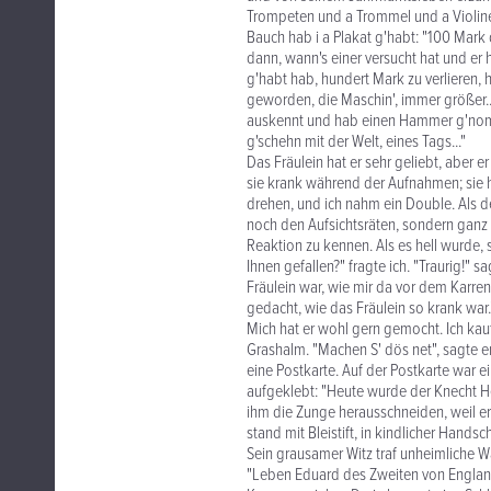
Trompeten und a Trommel und a Violine u
Bauch hab i a Plakat g'habt: "100 Mark 
dann, wann's einer versucht hat und er 
g'habt hab, hundert Mark zu verlieren,
geworden, die Maschin', immer größer..
auskennt und hab einen Hammer g'nomm
g'schehn mit der Welt, eines Tags..."
Das Fräulein hat er sehr geliebt, aber 
sie krank während der Aufnahmen; sie h
drehen, und ich nahm ein Double. Als der
noch den Aufsichtsräten, sondern ganz a
Reaktion zu kennen. Als es hell wurde, s
Ihnen gefallen?" fragte ich. "Traurig!"
Fräulein war, wie mir da vor dem Karre
gedacht, wie das Fräulein so krank war.
Mich hat er wohl gern gemocht. Ich kau
Grashalm. "Machen S' dös net", sagte er
eine Postkarte. Auf der Postkarte war e
aufgeklebt: "Heute wurde der Knecht H
ihm die Zunge herausschneiden, weil er
stand mit Bleistift, in kindlicher Handsch
Sein grausamer Witz traf unheimliche Wa
"Leben Eduard des Zweiten von Englan