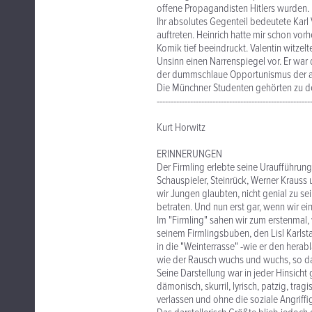
offene Propagandisten Hitlers wurden.
Ihr absolutes Gegenteil bedeutete Karl 
auftreten. Heinrich hatte mir schon vorh
Komik tief beeindruckt. Valentin witz
Unsinn einen Narrenspiegel vor. Er war
der dummschlaue Opportunismus der an
Die Münchner Studenten gehörten zu de
-------------------------------------------------------
Kurt Horwitz
ERINNERUNGEN
Der Firmling erlebte seine Uraufführung 
Schauspieler, Steinrück, Werner Krauss u
wir Jungen glaubten, nicht genial zu sei
betraten. Und nun erst gar, wenn wir ei
Im "Firmling" sahen wir zum erstenmal, w
seinem Firmlingsbuben, den Lisl Karlsta
in die "Weinterrasse" -wie er den herab
wie der Rausch wuchs und wuchs, so d
Seine Darstellung war in jeder Hinsicht 
dämonisch, skurril, lyrisch, patzig, trag
verlassen und ohne die soziale Angriffi