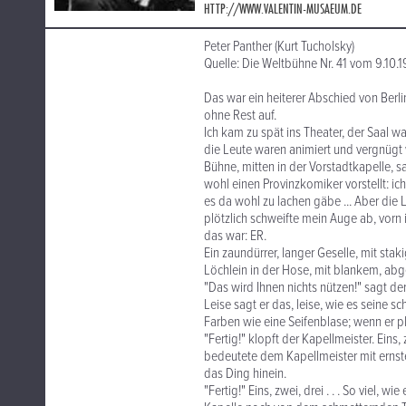
HTTP://WWW.VALENTIN-MUSAEUM.DE
Peter Panther (Kurt Tucholsky)
Quelle: Die Weltbühne Nr. 41 vom 9.10.1
Das war ein heiterer Abschied von Berl
ohne Rest auf.
Ich kam zu spät ins Theater, der Saal 
die Leute waren animiert und vergnügt
Bühne, mitten in der Vorstadtkapelle, s
wohl einen Provinzkomiker vorstellt: ic
es da wohl zu lachen gäbe ... Aber die 
plötzlich schweifte mein Auge ab, vorn 
das war: ER.
Ein zaundürrer, langer Geselle, mit sta
Löchlein in der Hose, mit blankem, abge
"Das wird Ihnen nichts nützen!" sagt der 
Leise sagt er das, leise, wie es seine sch
Farben wie eine Seifenblase; wenn er pl
"Fertig!" klopft der Kapellmeister. Eins,
bedeutete dem Kapellmeister mit ernstem
das Ding hinein.
"Fertig!" Eins, zwei, drei . . . So viel,