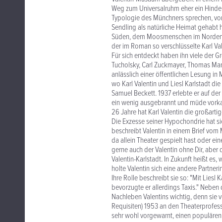
Weg zum Universalruhm eher ein Hindern
Typologie des Münchners sprechen, vo
Sendling als natürliche Heimat gehab
Süden, dem Moosmenschen im Norden". 
der im Roman so verschlüsselte Karl Val
Für sich entdeckt haben ihn viele der 
Tucholsky, Carl Zuckmayer, Thomas Mann
anlässlich einer öffentlichen Lesung in
wo Karl Valentin und Liesl Karlstadt di
Samuel Beckett. 1937 erlebte er auf de
ein wenig ausgebrannt und müde vorkam
26 Jahre hat Karl Valentin die großartig
Die Exzesse seiner Hypochondrie hat sie
beschreibt Valentin in einem Brief vom 
da allein Theater gespielt hast oder eine
gerne auch der Valentin ohne Dir, aber de
Valentin-Karlstadt. In Zukunft heißt es
holte Valentin sich eine andere Partneri
Ihre Rolle beschreibt sie so: "Mit Lies
bevorzugte er allerdings Taxis." Neben
Nachleben Valentins wichtig, denn sie 
Requisiten) 1953 an den Theaterprofes
sehr wohl vorgewarnt, einen populären