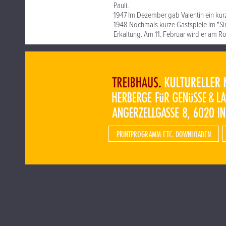
Pauli.
1947 Im Dezember gab Valentin ein kurz
1948 Nochmals kurze Gastspiele im "Simp
Erkältung. Am 11. Februar wird er am
PRINTPROGRAMM ETC. DOWNLOADEN