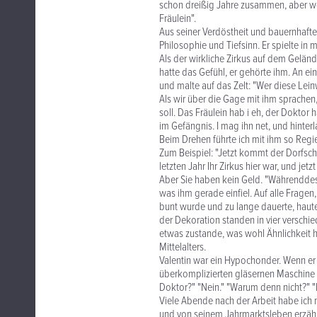
schon dreißig Jahre zusammen, aber weil
Fräulein".
Aus seiner Verdöstheit und bauernhaften
Philosophie und Tiefsinn. Er spielte in
Als der wirkliche Zirkus auf dem Geländ
hatte das Gefühl, er gehörte ihm. An e
und malte auf das Zelt: "Wer diese Lein
Als wir über die Gage mit ihm sprachen, 
soll. Das Fräulein hab i eh, der Doktor 
im Gefängnis. I mag ihn net, und hinterla
Beim Drehen führte ich mit ihm so Regie,
Zum Beispiel: "Jetzt kommt der Dorfschu
letzten Jahr Ihr Zirkus hier war, und jet
Aber Sie haben kein Geld. "Währenddess
was ihm gerade einfiel. Auf alle Fragen
bunt wurde und zu lange dauerte, haut
der Dekoration standen in vier verschi
etwas zustande, was wohl Ähnlichkeit 
Mittelalters.
Valentin war ein Hypochonder. Wenn er n
überkomplizierten gläsernen Maschine in
Doktor?" "Nein." "Warum denn nicht?" "E
Viele Abende nach der Arbeit habe ich
und von seinem Jahrmarktsleben erzähl