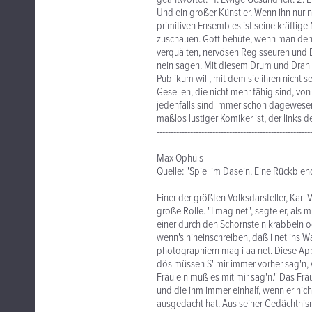
Und ein großer Künstler. Wenn ihn nur 
primitiven Ensembles ist seine kräftige 
zuschauen. Gott behüte, wenn man den 
verquälten, nervösen Regisseuren und D
nein sagen. Mit diesem Drum und Dran
Publikum will, mit dem sie ihren nicht s
Gesellen, die nicht mehr fähig sind, vo
jedenfalls sind immer schon dagewesen. K
maßlos lustiger Komiker ist, der links d
-------------------------------------------------------
Max Ophüls
Quelle: "Spiel im Dasein. Eine Rückblen
Einer der größten Volksdarsteller, Karl V
große Rolle. "I mag net", sagte er, als 
einer durch den Schornstein krabbeln od
wenn's hineinschreiben, daß i net ins 
photographiern mag i aa net. Diese Appa
dös müssen S' mir immer vorher sag'n, wa
Fräulein muß es mit mir sag'n." Das Frä
und die ihm immer einhalf, wenn er nicht
ausgedacht hat. Aus seiner Gedächtnisno