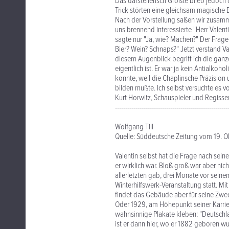
Das darstellerisch Größte blieb jedoch
Trick störten eine gleichsam magische 
Nach der Vorstellung saßen wir zusamme
uns brennend interessierte "Herr Valent
sagte nur "Ja, wie? Machen?" Der Frage
Bier? Wein? Schnaps?" Jetzt verstand Val
diesem Augenblick begriff ich die ganz
eigentlich ist. Er war ja kein Antialkoho
konnte, weil die Chaplinsche Präzision
bilden mußte. Ich selbst versuchte es v
Kurt Horwitz, Schauspieler und Regisseur
-------------------------------------------------------
Wolfgang Till
Quelle: Süddeutsche Zeitung vom 19. O
Valentin selbst hat die Frage nach sein
er wirklich war. Bloß groß war aber nich
allerletzten gab, drei Monate vor sein
Winterhilfswerk-Veranstaltung statt. M
findet das Gebäude aber für seine Zwec
Oder 1929, am Höhepunkt seiner Karriere,
wahnsinnige Plakate kleben: "Deutschla
ist er dann hier, wo er 1882 geboren w