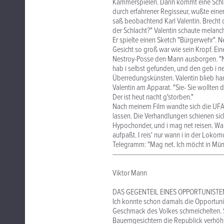
Kammerspielen. Darin kommt eine Schlac
durch erfahrener Regisseur, wußte eine
saß beobachtend Karl Valentin. Brecht d
der Schlacht?" Valentin schaute melanch
Er spielte einen Sketch "Bürgerwehr". 
Gesicht so groß war wie sein Kropf. Ein
Nestroy-Posse den Mann ausborgen. "Nei
hab i selbst gefunden, und den geb i n
Überredungskünsten. Valentin blieb har
Valentin am Apparat. "Sie- Sie wollten
Der ist heut nacht g'storben."
Nach meinem Film wandte sich die UFA a
lassen. Die Verhandlungen schienen sich 
Hypochonder, und i mag net reisen. Wan
aufpaßt. I reis' nur wann i in der Lokom
Telegramm: "Mag net. Ich möcht in Münc
-------------------------------------------------------
Viktor Mann
DAS GEGENTEIL EINES OPPORTUNISTE
Ich konnte schon damals die Opportunis
Geschmack des Volkes schmeichelten. Si
Bauerngesichtern die Republick verhöhn