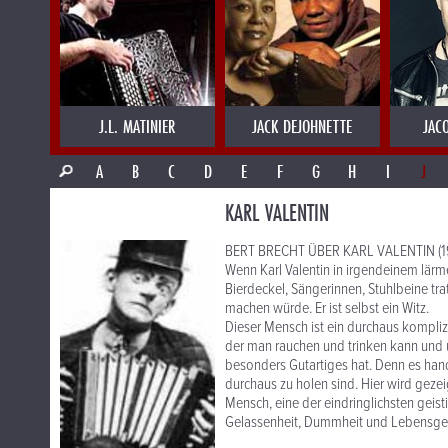
J.L. MATINIER
JACK DEJOHNETTE
JAC
A
B
C
D
E
F
G
H
I
J
KARL VALENTIN
BERT BRECHT ÜBER KARL VALENTIN (1
Wenn Karl Valentin in irgendeinem lärm
Bierdeckel, Sängerinnen, Stuhlbeine tra
machen würde. Er ist selbst ein Witz.
Dieser Mensch ist ein durchaus komplizie
der man rauchen und trinken kann und u
besonders Gutartiges hat. Denn es hand
durchaus zu holen sind. Hier wird gezeig
Mensch, eine der eindringlichsten geis
Gelassenheit, Dummheit und Lebensgenuß