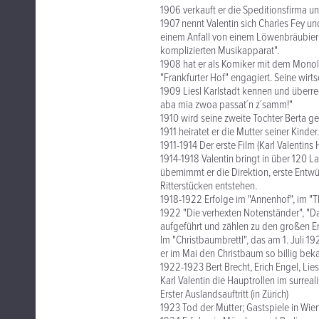
1906 verkauft er die Speditionsfirma u
1907 nennt Valentin sich Charles Fey un
einem Anfall von einem Löwenbräubierr
komplizierten Musikapparat".
1908 hat er als Komiker mit dem Mono
"Frankfurter Hof" engagiert. Seine wirts
1909 Liesl Karlstadt kennen und überrede
aba mia zwoa passat´n z´samm!"
1910 wird seine zweite Tochter Berta g
1911 heiratet er die Mutter seiner Kinder.
1911-1914 Der erste Film (Karl Valentins
1914-1918 Valentin bringt in über 120 
übernimmt er die Direktion, erste Entw
Ritterstücken entstehen.
1918-1922 Erfolge im "Annenhof", im "Th
1922 "Die verhexten Notenständer", "Da
aufgeführt und zählen zu den großen Er
Im "Christbaumbrettl", das am 1. Juli 19
er im Mai den Christbaum so billig bek
1922-1923 Bert Brecht, Erich Engel, Lie
Karl Valentin die Hauptrollen im surreali
Erster Auslandsauftritt (in Zürich)
1923 Tod der Mutter; Gastspiele in Wie