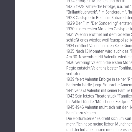
1924 Erfolge in München und Berlin
1925-1928 zahlreiche Erfolge, u.a. mit "
"Brillantfeuerwerk", "Im Senderaum", 
1928 Gastspiel in Berlin im Kabarett der
1929 Der Film "Der Sonderling" entsteh
1930 In den ersten Monaten Gastspiel 
1931 Valentin eröffnet mit dem Goethe-
schließt er es wieder, weil feuerpolizeil
1934 eröffnet Valentin in den Kellerrä
1935 Nach 13 Monaten wird auch das "Pa
Am 30. November tritt Valentin wieder e
1936 verbringt Valentin die ersten Mona
Regie entsteht Valentins bester Tonfil
verboten.
1939 feiert Valentin Erfolge in seiner 
Partnerin ist die junge Soubrette Annem
1941 verläßt Valentin mit seiner Familie
1943 Sein letztes Theaterstück "Familie
für Artikel für die "Münchener Feldpos
1945-1946 Valentin müht sich mit der He
Familie zu sichern.
Die Hörfunkserie "Es dreht sich um Karl
mehr. "Ich habe meine lieben Münchne
und der Indianer haben mehr Interesse 