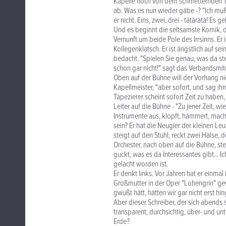
Kapelle noch von dem schmetternden Tu
ab. Was es nun wieder gäbe -? "Ich muß
er nicht. Eins, zwei, drei - tätärätä! Es ge
Und es beginnt die seltsamste Komik, d
Vernunft um beide Pole des Irrsinns. Er 
Kollegenklatsch. Er ist ängstlich auf se
bedacht. "Spielen Sie genau, was da steht
schon gar nicht!" sagt das Verbandsmit
Oben auf der Bühne will der Vorhang nic
Kapellmeister, "aber sofort, und sag ih
Tapezierer scheint sofort Zeit zu haben
Leiter auf die Bühne - "Zu jener Zeit, wi
Instrumente aus, klopft, hämmert, macht
sein? Er hat die Neugier der kleinen Leu
steigt auf den Stuhl, reckt zwei Hälse, 
Orchester, nach oben auf die Bühne, stei
guckt, was es da Interessantes gibt...
gelacht worden ist.
Er denkt links. Vor Jahren hat er einmal
Großmutter in der Oper "Lohengrin" ge
gwußt hätt, hätten wir gar nicht erst h
Aber dieser Schreiber, der sich abends 
transparent, durchsichtig, über- und un
Erde?