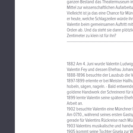
ganzen Bestand das Theatermuseum im 
Mittel zur wissenschaftlichen Aufarbei
Vielleicht ist ja das eine Chance für 
er heute, welche Schlagzeilen würde i
Valentin beim gemeinsamen Auftritt mit 
Orden ab. Und da steht sie dann plötzli
Zentimeter zu klein ist für ihn?
-------------------------------------------------------
1882 Am 4. Juni wurde Valentin Ludwig
Valentin Fey und dessen Ehefrau Johann
1888-1896 besuchte der Lausbub die Vo
1897-1899 erlernte er bei Meister Hallh
hobeln, sägen, nageln. - Bald entwende
goldene Handwerk der Schreinerei für imm
1899 lernte Valentin seine spätere Ehef
Arbeit an.
1902 besuchte Valentin eine Münchner 
Am 07.10., während seines ersten Gastsp
gerade für Valentins Rückreise nach M
1903 Valentins musikalische und handw
1905 kommt seine Tochter Gisela zur We