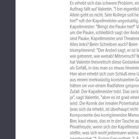
Es erhebt sich das schwere Problem, e
Auftrag fällt auf Valentin. "I bin eigentli
Allein geht es nicht. Sein Kollege soll
her!" ruft der Kapellmeister ungeduldig
Kapellmeister: "Bringt die Pauke her!" Va
um die Pauke, schließlich sagt der And
sind Pauke, Kapellmeister und Theatera
Alles links? Beim Schreiben auch? Bei
triumphierend: "Der Anderl sagt, er ist l
wie getrennt, wie weitab! Mitmensch? Ne
hat Valentin theoretisch diese Gedank
als Gefäß, in das man so etwas hinein
Hier aber erhebt sich zum Schluß eine U
aus einem merkwürdig konstruierten Ge
hätten sie von einem Radfahrer gespro
Zufall. Der Kapellmeister tobt. Das sei 
ja", sagt Valentin, "aber es ist grad e
wird. Die Komik der irrealen Potentialsä
(was sich da erhebt, ist überhaupt nicht 
Komponente des korrigierenden Mensche
Bier, kaut etwas, das er in der Tasche 
Privatfreude, wenn sich der Kapellmeist
stellte, was sich wohl jedermann wünsch
geantwortet: "1. Ewige Gesundheit. 2. Ei