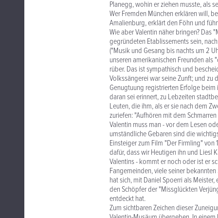
Planegg, wohin er ziehen musste, als
Wer Fremden München erklären will, be
Amalienburg, erklärt den Föhn und führt
Wie aber Valentin näher bringen? Das "
gegründeten Etablissements sein, nach
("Musik und Gesang bis nachts um 2 Uh
unseren amerikanischen Freunden als 
rüber. Das ist sympathisch und bescheid
Volkssängerei war seine Zunft; und zu d
Genugtuung registrierten Erfolge beim 
daran sei erinnert, zu Lebzeiten stadtb
Leuten, die ihm, als er sie nach dem Zwe
zuriefen: "Aufhören mit dem Schmarren
Valentin muss man - vor dem Lesen od
umständliche Gebaren sind die wichtigs
Einsteiger zum Film "Der Firmling" von 1
dafür, dass wir Heutigen ihn und Liesl 
Valentins - kommt er noch oder ist er s
Fangemeinden, viele seiner bekannten S
hat sich, mit Daniel Spoerri als Meister
den Schöpfer der "Missglückten Verjün
entdeckt hat.
Zum sichtbaren Zeichen dieser Zuneigu
Valentin-Musäum übergeben. In einem R